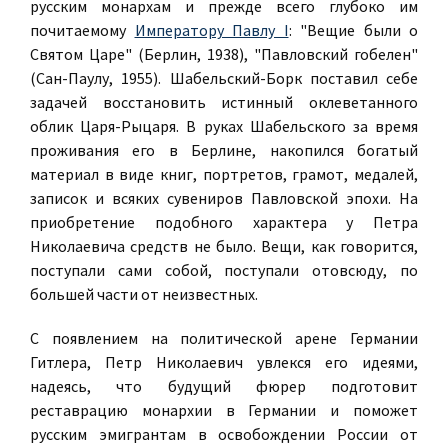
русским монархам и прежде всего глубоко им
почитаемому
Императору Павлу I
: "Вещие были о
Святом Царе" (Берлин, 1938), "Павловский гобелен"
(Сан-Паулу, 1955). Шабельский-Борк поставил себе
задачей восстановить истинный оклеветанного
облик Царя-Рыцаря. В руках Шабельского за время
проживания его в Берлине, накопился богатый
материал в виде книг, портретов, грамот, медалей,
записок и всяких сувениров Павловской эпохи. На
приобретение подобного характера у Петра
Николаевича средств не было. Вещи, как говорится,
поступали сами собой, поступали отовсюду, по
большей части от неизвестных.
С появлением на политической арене Германии
Гитлера, Петр Николаевич увлекся его идеями,
надеясь, что будущий фюрер подготовит
реставрацию монархии в Германии и поможет
русским эмигрантам в освобождении России от