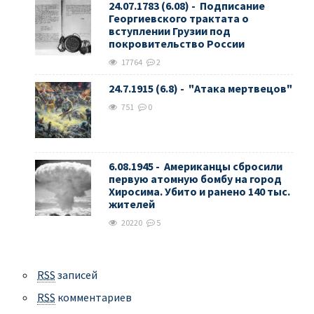
24.07.1783 (6.08) - Подписание
Георгиевского трактата о
вступлении Грузии под
покровительство России
17764
2
24.7.1915 (6.8) - "Атака мертвецов"
751
0
6.08.1945 - Американцы сбросили
первую атомную бомбу на город
Хиросима. Убито и ранено 140 тыс.
жителей
20220
5
RSS
записей
RSS
комментариев