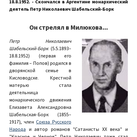
18.8.1952. - Скончался в Аргентине монархический
деятель Петр Николаевич Шабельский-Борк
Он стрелял в Милюкова...
Петр Николаевич
Шабельский-Борк
(5.5.1893–
18.8.1952) (первая его
фамилия – Попов) родился в
дворянской семье в
Кисловодске. Крестной
матерью стала
деятельница
монархического движения
Елизавета Александровна
Шабельская-Борк (1855–
1917), член
Союза Русского
Народа
и автор романов "Сатанисты ХХ века" и
"Красное и Черное". Петр Николаевич тоже стал