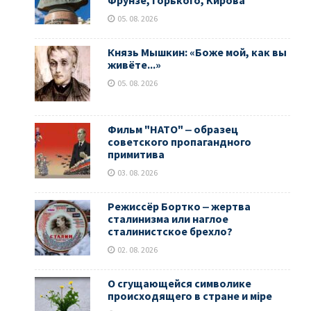
Фрунзе, Горького, Кирова
05. 08. 2026
Князь Мышкин: «Боже мой, как вы
живёте...»
05. 08. 2026
Фильм "НАТО" ‒ образец
советского пропагандного
примитива
03. 08. 2026
Режиссёр Бортко ‒ жертва
сталинизма или наглое
сталинистское брехло?
02. 08. 2026
О сгущающейся символике
происходящего в стране и мiре