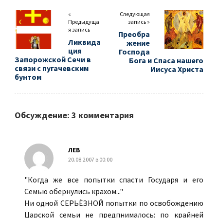
«
Следующая
Предыдуща
запись »
я запись
Преобра
Ликвида
жение
ция
Господа
Запорожской Сечи в
Бога и Спаса нашего
связи с пугачевским
Иисуса Христа
бунтом
Обсуждение: 3 комментария
ЛЕВ
20.08.2007 в 00:00
"Когда же все попытки спасти Государя и его
Семью обернулись крахом..."
Ни одной СЕРЬЁЗНОЙ попытки по освобождению
Царской семьи не предпнималось: по крайней