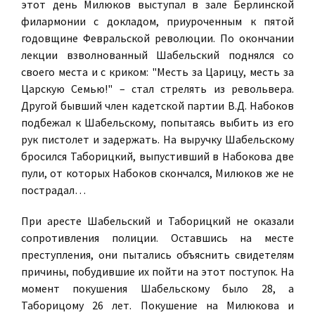
этот день Милюков выступал в зале Берлинской
филармонии с докладом, приуроченным к пятой
годовщине Февральской революции. По окончании
лекции взволнованный Шабельский поднялся со
своего места и с криком: "Месть за Царицу, месть за
Царскую Семью!" – стал стрелять из револьвера.
Другой бывший член кадетской партии В.Д. Набоков
подбежал к Шабельскому, попытаясь выбить из его
рук пистолет и задержать. На выручку Шабельскому
бросился Таборицкий, выпустивший в Набокова две
пули, от которых Набоков скончался, Милюков же не
пострадал…
При аресте Шабельский и Таборицкий не оказали
сопротивления полиции. Оставшись на месте
преступления, они пытались объяснить свидетелям
причины, побудившие их пойти на этот поступок. На
момент покушения Шабельскому было 28, а
Таборицому 26 лет. Покушение на Милюкова и