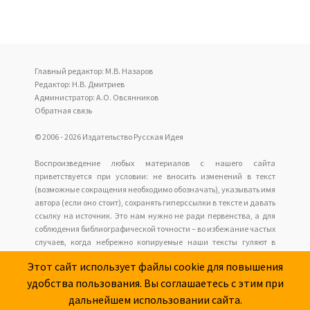
Главный редактор: М.В. Назаров
Редактор: Н.В. Дмитриев
Администратор: А.О. Овсянников
Обратная связь
© 2006 - 2026 Издательство Русская Идея
Воспроизведение любых материалов с нашего сайта
приветствуется при условии: не вносить изменений в текст
(возможные сокращения необходимо обозначать), указывать имя
автора (если оно стоит), сохранять гиперссылки в тексте и давать
ссылку на источник. Это нам нужно не ради первенства, а для
соблюдения библиографической точности – во избежание частых
случаев, когда небрежно копируемые наши тексты гуляют в
интернете анонимно с накапливающимися искажениями, но у
Этот сайт использует файлы cookie для повышения
читателей нет возможности обратиться к оригиналу.
удобства пользования. Вы соглашаетесь с этим при
Наш сайт не имеет отношения к оформлению и содержанию
размещаемых сайтов рекламы.
дальнейшем использовании сайта.