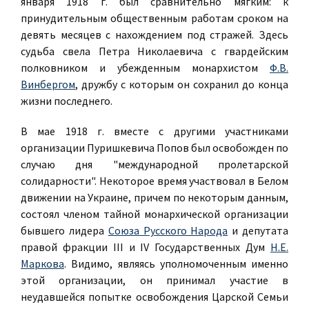
января 1918 г. был сравнительно мягким: к
принудительным общественным работам сроком на
девять месяцев с нахождением под стражей. Здесь
судьба свела Петра Николаевича с гвардейским
полковником и убежденным монархистом
Ф.В.
Винбергом
, дружбу с которым он сохранил до конца
жизни последнего.
В мае 1918 г. вместе с другими участниками
организации Пуришкевича Попов был освобожден по
случаю дня "международной пролетарской
солидарности". Некоторое время участвовал в Белом
движении на Украине, причем по некоторым данным,
состоял членом тайной монархической организации
бывшего лидера
Союза Русского Народа
и депутата
правой фракции III и IV Государственных Дум
Н.Е.
Маркова
. Видимо, являясь уполномоченным именно
этой организации, он принимал участие в
неудавшейся попытке освобождения Царской Семьи