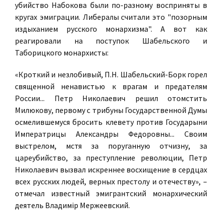
убийство Набокова были по-разному восприняты в
кругах эмиграции. Либералы считали это "позорным
издыханием русского монархизма". А вот как
реагировали на поступок Шабельского и
Таборицкого монархисты:
«Кроткий и незлобивый, П.Н. Шабельский-Борк горел
священной ненавистью к врагам и предателям
России... Петр Николаевич решил отомстить
Милюкову, первому с трибуны Государственной Думы
осмелившемуся бросить клевету против Государыни
Императрицы Александры Федоровны... Своим
выстрелом, мстя за поруганную отчизну, за
цареубийство, за преступление революции, Петр
Николаевич вызвал искреннее восхищение в сердцах
всех русских людей, верных престолу и отечеству», –
отмечал известный эмигрантский монархический
деятель Владимір Мержеевский.