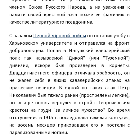
членом Союза Русского Народа, а из уважения к
памяти своей крестной взял позже ее фамилию в
качестве литературного псевдонима.
С началом
Первой міровой войны
он оставил учебу в
Харьковском университете и отправился на фронт
добровольцем. Попав в Ингушский кавалерийский
полк так называемой "Дикой" (или "Туземной")
дивизии, вскоре был произведен в корнеты.
Двадцатилетнего офицера отличала храбрость, он
не жалел себя в лихих кавалерийских атаках на
вражеские позиции. В одной из таких атак Петр
Николаевич был тяжело ранен (прострелены легкие),
но вскоре вновь вернулся в строй с Георгиевским
крестом на груди "за личное мужество". Во время
отступления в 1915 г. последовала тяжелая контузия,
на восемь месяцев приковавшая его к постели с
парализованными ногами.