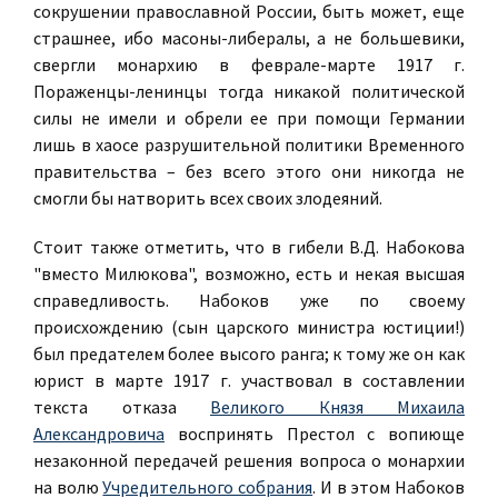
сокрушении православной России, быть может, еще
страшнее, ибо масоны-либералы, а не большевики,
свергли монархию в феврале-марте 1917 г.
Пораженцы-ленинцы тогда никакой политической
силы не имели и обрели ее при помощи Германии
лишь в хаосе разрушительной политики Временного
правительства – без всего этого они никогда не
смогли бы натворить всех своих злодеяний.
Стоит также отметить, что в гибели В.Д. Набокова
"вместо Милюкова", возможно, есть и некая высшая
справедливость. Набоков уже по своему
происхождению (сын царского министра юстиции!)
был предателем более высого ранга; к тому же он как
юрист в марте 1917 г. участвовал в составлении
текста отказа
Великого Князя Михаила
Александровича
воспринять Престол с вопиюще
незаконной передачей решения вопроса о монархии
на волю
Учредительного собрания
. И в этом Набоков