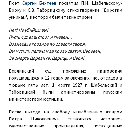
Поэт
Сергей Бехтеев
посвятил П.Н. Шабельскому-
Борку и С.В. Таборицкому стихотворение "Дорогим
узникам", в котором были такие строки:
Нет! Не убийцы вы!
Пусть суд ваш строг и гневен…
Возмездье грозное по совести творя,
Вы мстили палачам за кровь святых Царевен,
За смерть Царевича, Царицы и Царя!
Берлинский суд присяжных приговорил
покушавшихся к 12 годам заключения, но, отсидев в
тюрьме пять лет, 1 марта 1927 г. Шабельский и
Таборицкий были амнистированы прусским
министерством юстиции.
После выхода на свободу излюбленным жанром
Петра Николаевича становятся историко-
художественные произведения, посвященные