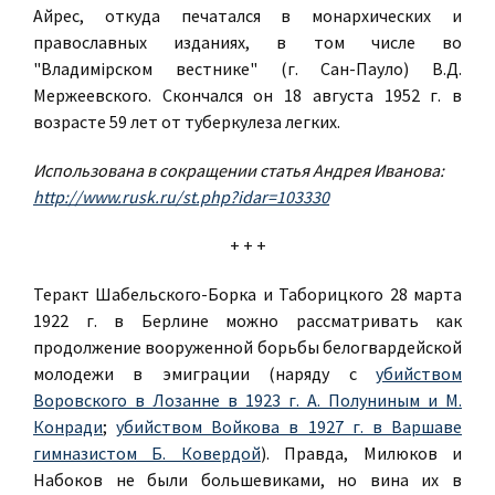
Айрес, откуда печатался в монархических и
православных изданиях, в том числе во
"Владимірском вестнике" (г. Сан-Пауло) В.Д.
Мержеевского. Скончался он 18 августа 1952 г. в
возрасте 59 лет от туберкулеза легких.
Использована в сокращении статья Андрея Иванова:
http://www.rusk.ru/st.php?idar=103330
+ + +
Теракт Шабельского-Борка и Таборицкого 28 марта
1922 г. в Берлине можно рассматривать как
продолжение вооруженной борьбы белогвардейской
молодежи в эмиграции (наряду с
убийством
Воровского в Лозанне в 1923 г. А. Полуниным и М.
Конради
;
убийством Войкова в 1927 г. в Варшаве
гимназистом Б. Ковердой
). Правда, Милюков и
Набоков не были большевиками, но вина их в