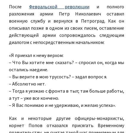
После
Февральской революции
и полного
разложения армии Петр Николаевич оставил
военную службу и вернулся в Петроград. Как он
описывал позже в одном из своих писем, оставление
действующей армии сопровождалось следующим
диалогом с непосредственным начальником:
«Я приехал к нему верхом:
– Что Вы хотите мне сказать? – спросил он, когда мы
остались наедине.
– Вы верите в мою трусость? – задал вопрос я.
– Абсолютно нет.
– Тогда я уезжаю с фронта в тыл; там больше работы,
а тут – уже все кончено.
– Я Вас понимаю и не удерживаю, и желаю успеха».
Как и некоторые другие офицеры-монархисты,
корнет Попов отказался присягать Временному
правительству, не считая такой шаг приемлемым для