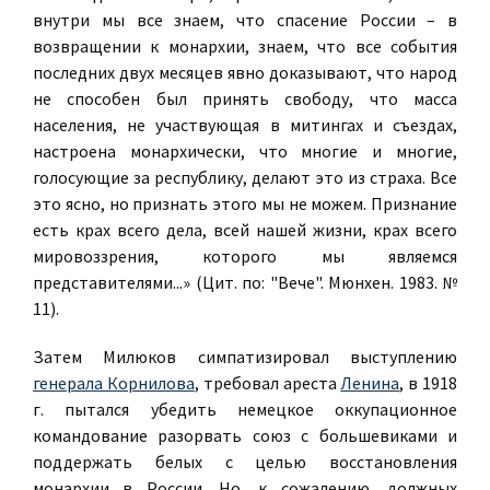
внутри мы все знаем, что спасение России – в
возвращении к монархии, знаем, что все события
последних двух месяцев явно доказывают, что народ
не способен был принять свободу, что масса
населения, не участвующая в митингах и съездах,
настроена монархически, что многие и многие,
голосующие за республику, делают это из страха. Все
это ясно, но признать этого мы не можем. Признание
есть крах всего дела, всей нашей жизни, крах всего
мировоззрения, которого мы являемся
представителями...» (Цит. по: "Вече". Мюнхен. 1983. №
11).
Затем Милюков симпатизировал выступлению
генерала Корнилова
, требовал ареста
Ленина
, в 1918
г. пытался убедить немецкое оккупационное
командование разорвать союз с большевиками и
поддержать белых с целью восстановления
монархии в России. Но, к сожалению, должных