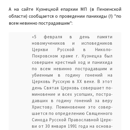
А на сайте Кузнецкой епархии МП (в Пензенской
области) сообщается о проведении панихиды (!) "по
всем невинно пострадавшим":
«5 февраля в день памяти
новомучеников и исповедников
Церкви Русской в Николо-
Покровском храме г. Кузнецка был
совершен крестный ход и панихида
по всем невинно пострадавшим и
убиенным в годину гонений на
Церковь Русскую в XX веке. В этот
день Свя­тая Цер­ковь со­вер­ша­ет по­
ми­но­ве­ние и всех усоп­ших, по­стра­
дав­ших в го­ди­ну го­не­ний за ве­ру
Хри­сто­ву. По­ми­но­ве­ние это со­вер­
ша­ет­ся по опре­де­ле­нию Свя­щен­но­го
Си­но­да Рус­ской Пра­во­слав­ной Церк­
ви от 30 ян­ва­ря 1991 го­да на ос­но­ва­