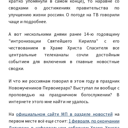
кратко упомянули в самом конце), то наравне со
сводками о достижениях правительства по
улучшению жизни россиян. О погоде на ТВ говорили
чаще и подробнее.
А вот несколькими днями ранее 14-ю годовщину
"интронизации Святейшего Кирилла" с его
чествованием в Храме Христа Спасителя все
центральные телеканалы сочли достойным
событием для включения в главные новостные
сводки.
И что же россиянам говорил в этом году в праздник
Новомучеников Первоиерарх? Выступал ли вообще с
проповедью на праздничном богослужении? В
интернете этого мне найти не удалось.
На
официальном сайте МП в разделе новостей
на
первом месте всё еще стоит:
1 февраля, по окончании
Литургии в кафедральном соборном Храме Христа