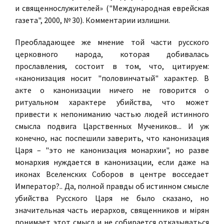
и священнослужителей» ("Международная еврейская
газета", 2000, № 30). Комментарии излишни.
Преобладающее же мнение той части русского
церковного народа, которая добивалась
прославления, состоит в том, что, цитируем:
«канонизация носит "половинчатый" характер. В
акте о канонизации ничего не говорится о
ритуальном характере убийства, что может
привести к непониманию частью людей истинного
смысла подвига Царственных Мучеников... И уж
конечно, нас поспешили заверить, что канонизация
Царя – "это не канонизация монархии", но разве
монархия нуждается в канонизации, если даже на
иконах Вселенских Соборов в центре восседает
Император?.. Да, полной правды об истинном смысле
убийства Русского Царя не было сказано, но
значительная часть иерархов, священников и мiрян
понимает этот смысл и не собирается отказываться