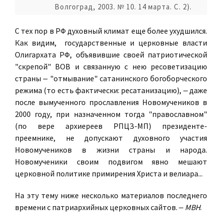
Волгоград, 2003. № 10. 14 марта. С. 2).
С тех пор в РФ духовный климат еще более ухудшился.
Как видим, государственные и церковные власти
Олигархата РФ, объявившие своей патриотической
"скрепой" ВОВ и связанную с нею ресоветизацию
страны ‒ "отмывание" сатанинского богоборческого
режима (то есть фактически: ресатанизацию), ‒ даже
после вымученного прославления Новомучеников в
2000 году, при назначенном тогда "православном"
(по вере архиереев РПЦЗ-МП) президенте-
преемнике, не допускают духовного участия
Новомучеников в жизни страны и народа.
Новомученики своим подвигом явно мешают
церковной политике примирения Христа и велиара...
На эту тему ниже несколько материалов последнего
времени с патриархийных церковных сайтов. ‒
МВН
.