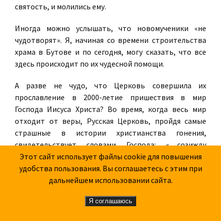
святость, и молились ему.
Иногда можно услышать, что новомученики «не
чудотворят». Я, начиная со времени строительства
храма в Бутове и по сегодня, могу сказать, что все
здесь происходит по их чудесной помощи.
А разве не чудо, что Церковь совершила их
прославление в 2000-летие пришествия в мир
Господа Иисуса Христа? Во время, когда весь мир
отходит от веры, Русская Церковь, пройдя самые
страшные в истории христианства гонения,
свидетельствует словами Господа: «…созижду
Церковь Мою, и врата ада не одолеют ее» (Мф. 16:18).
Этот сайт использует файлы cookie для повышения
удобства пользования. Вы соглашаетесь с этим при
И эта Церковь растет: ее членами становятся и те,
дальнейшем использовании сайта.
кто узнает, что их дед, прадед был священником и за
стойкость в вере его расстреляли. И люди начинают
Я соглашаюсь
интересоваться: что же это за вера такая? Вера, за