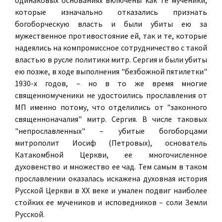
одинаковых основаниях включены как те мученики,
которые изначально отказались признать
богоборческую власть и были убиты ею за
мужественное противостояние ей, так и те, которые
надеялись на компромиссное сотрудничество с такой
властью в русле политики митр. Сергия и были убиты
ею позже, в ходе выполнения "безбожной пятилетки"
1930-х годов, – но в то же время многие
священномученики не удостоились прославления от
МП именно потому, что отделились от "законного
священноначалия" митр. Сергия. В числе таковых
"непрославленных" – убитые богоборцами
митрополит Иосиф (Петровых), основатель
Катакомбной Церкви, ее многочисленное
духовенство и множество ее чад. Тем самым в таком
прославлении оказалась искажена духовная история
Русской Церкви в ХХ веке и умален подвиг наиболее
стойких ее мучеников и исповедников – соли Земли
Русской.