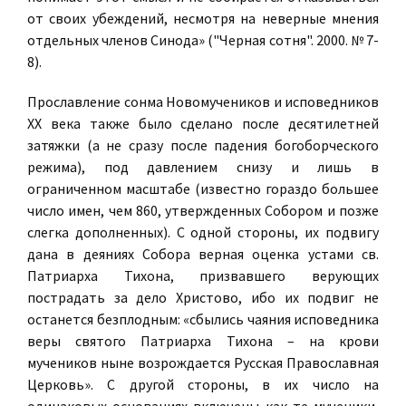
от своих убеждений, несмотря на неверные мнения
отдельных членов Синода» ("Черная сотня". 2000. № 7-
8).
Прославление сонма Новомучеников и исповедников
ХХ века также было сделано после десятилетней
затяжки (а не сразу после падения богоборческого
режима), под давлением снизу и лишь в
ограниченном масштабе (известно гораздо большее
число имен, чем 860, утвержденных Собором и позже
слегка дополненных). С одной стороны, их подвигу
дана в деяниях Собора верная оценка устами св.
Патриарха Тихона, призвавшего верующих
пострадать за дело Христово, ибо их подвиг не
останется безплодным: «сбылись чаяния исповедника
веры святого Патриарха Тихона – на крови
мучеников ныне возрождается Русская Православная
Церковь». С другой стороны, в их число на