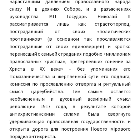
нараставшим давлением православного народа
снизу. И в деяниях Собора, и в разъяснениях
руководства МП Государь Николай II
рассматривается лишь как страстотерпец,
пострадавший от своих «политических
противников» (в основном так прославляются
пострадавшие от своих единоверцев) и кротко
перенесший с семьей страдания подобно «миллионам
православных христиан, претерпевших гонение за
Христа в ХХ веке» – без упоминания его
Помазанничества и жертвенной сути его подвига;
комиссия по прославлению отвергла и ритуальный
смысл цареубийства. Тем самым остается
необъясненным и духовный всемiрный смысл
революции 1917 года, в результате которой
антихристианскими силами была свергнута
удерживающая православная государственность и
открыта дорога для построения Нового мiрового
порядка антихриста.