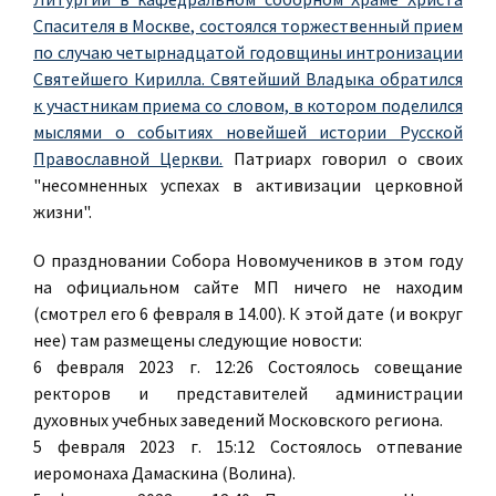
Спасителя в Москве, состоялся торжественный прием
по случаю четырнадцатой годовщины интронизации
Святейшего Кирилла. Святейший Владыка обратился
к участникам приема со словом, в котором поделился
мыслями о событиях новейшей истории Русской
Православной Церкви.
Патриарх говорил о своих
"несомненных успехах в активизации церковной
жизни".
О праздновании Собора Новомучеников в этом году
на официальном сайте МП ничего не находим
(смотрел его 6 февраля в 14.00). К этой дате (и вокруг
нее) там размещены следующие новости:
6 февраля 2023 г. 12:26 Состоялось совещание
ректоров и представителей администрации
духовных учебных заведений Московского региона.
5 февраля 2023 г. 15:12 Состоялось отпевание
иеромонаха Дамаскина (Волина).