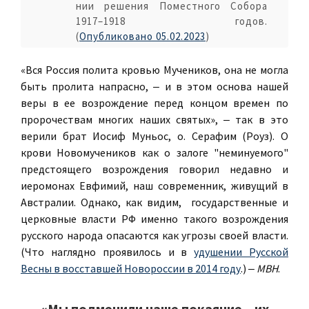
нии ре­ше­ния По­мест­но­го Со­бо­ра
1917–1918 го­дов.
(
Опубликовано 05.02.2023
)
«Вся Россия полита кровью Мучеников, она не могла
быть пролита напрасно, ‒ и в этом основа нашей
веры в ее возрождение перед концом времен по
пророчествам многих наших святых», ‒ так в это
верили брат Иосиф Муньос, о. Серафим (Роуз). О
крови Новомучеников как о залоге "неминуемого"
предстоящего возрождения говорил недавно и
иеромонах Евфимий, наш современник, живущий в
Австралии. Однако, как видим, государственные и
церковные власти РФ именно такого возрождения
русского народа опасаются как угрозы своей власти.
(Что наглядно проявилось и в
удушении Русской
Весны в восставшей Новороссии в 2014 году
.) ‒
МВН
.
«Мы подменили наше покаяние – их