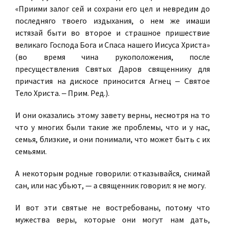
«Приими залог сей и сохрани его цел и невредим до
последняго твоего издыхания, о нем же имаши
истязай быти во второе и страшное пришествие
великаго Господа Бога и Спаса нашего Иисуса Христа»
(во время чина рукоположения, после
пресуществления Святых Даров священнику для
причастия на дискосе приносится Агнец ‒ Святое
Тело Христа. ‒ Прим. Ред.).
И они оказались этому завету верны, несмотря на то
что у многих были такие же проблемы, что и у нас,
семья, близкие, и они понимали, что может быть с их
семьями.
А некоторым родные говорили: отказывайся, снимай
сан, или нас убьют, — а священник говорил: я не могу.
И вот эти святые не востребованы, потому что
мужества веры, которые они могут нам дать,