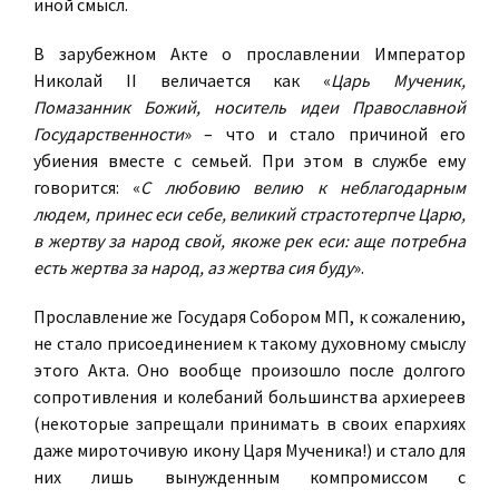
иной смысл.
В зарубежном Акте о прославлении Император
Николай II величается как «
Царь Мученик,
Помазанник Божий, носитель идеи Православной
Государственности
» – что и стало причиной его
убиения вместе с семьей. При этом в службе ему
говорится: «
С любовию велию к неблагодарным
людем, принес еси себе, великий страстотерпче Царю,
в жертву за народ свой, якоже рек еси: аще потребна
есть жертва за народ, аз жертва сия буду
».
Прославление же Государя Собором МП, к сожалению,
не стало присоединением к такому духовному смыслу
этого Акта. Оно вообще произошло после долгого
сопротивления и колебаний большинства архиереев
(некоторые запрещали принимать в своих епархиях
даже мироточивую икону Царя Мученика!) и стало для
них лишь вынужденным компромиссом с