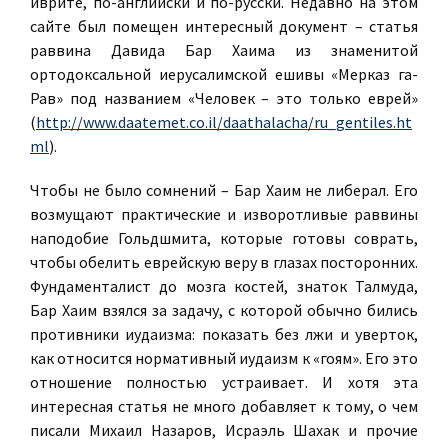
иврите, по-английски и по-русски. Недавно на этом
сайте был помещен интересный документ – статья
раввина Давида Бар Хаима из знаменитой
ортодоксальной иерусалимской ешивы «Мерказ га-
Рав» под названием «Человек – это только еврей»
(
http://www.daatemet.co.il/daathalacha/ru_gentiles.ht
ml
).
Чтобы не было сомнений – Бар Хаим не либерал. Его
возмущают практические и изворотливые раввины
наподобие Гольдшмита, которые готовы соврать,
чтобы обелить еврейскую веру в глазах посторонних.
Фундаменталист до мозга костей, знаток Талмуда,
Бар Хаим взялся за задачу, с которой обычно бились
противники иудаизма: показать без лжи и уверток,
как относится нормативный иудаизм к «гоям». Его это
отношение полностью устраивает. И хотя эта
интересная статья не много добавляет к тому, о чем
писали Михаил Назаров, Исраэль Шахак и прочие