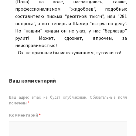
(Пока) на воле, наслаждаюсь, также,
профессионализмом "жидобоев", подобных
составителю письма "десятков тысяч", или "281
вопроса", а вот теперь и Шамир "встрял по делу".
Но "нашим" жидам он не указ, у нас "берлазар"
рулит! Может, сдохнет, впрочем, за
неисправимостью!
...Ох, не признали бы меня хулиганом, туточки то!
Ваш комментарий
Ваш адрес email не будет опубликован.
Обязательные поля
помечены
*
Комментарий
*