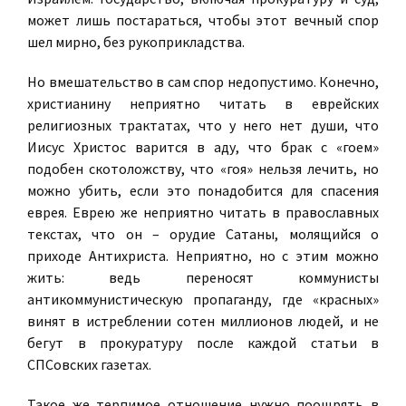
может лишь постараться, чтобы этот вечный спор
шел мирно, без рукоприкладства.
Но вмешательство в сам спор недопустимо. Конечно,
христианину неприятно читать в еврейских
религиозных трактатах, что у него нет души, что
Иисус Христос варится в аду, что брак с «гоем»
подобен скотоложству, что «гоя» нельзя лечить, но
можно убить, если это понадобится для спасения
еврея. Еврею же неприятно читать в православных
текстах, что он – орудие Сатаны, молящийся о
приходе Антихриста. Неприятно, но с этим можно
жить: ведь переносят коммунисты
антикоммунистическую пропаганду, где «красных»
винят в истреблении сотен миллионов людей, и не
бегут в прокуратуру после каждой статьи в
СПСовских газетах.
Такое же терпимое отношение нужно поощрять в