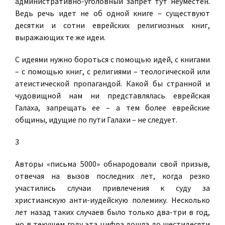
административно-уголовный запрет тут неуместен.
Ведь речь идет не об одной книге – существуют
десятки и сотни еврейских религиозных книг,
выражающих те же идеи.
С идеями нужно бороться с помощью идей, с книгами
– с помощью книг, с религиями – теологической или
атеистической пропагандой. Какой бы странной и
чудовищной нам ни представлялась еврейская
Галаха, запрещать ее – а тем более еврейские
общины, идущие по пути Галахи – не следует.
3
Авторы «письма 5000» обнародовали свой призыв,
отвечая на вызов последних лет, когда резко
участились случаи привлечения к суду за
христианскую анти-иудейскую полемику. Несколько
лет назад таких случаев было только два-три в год,
но в текущем году эта цифра дошла до шестидесяти