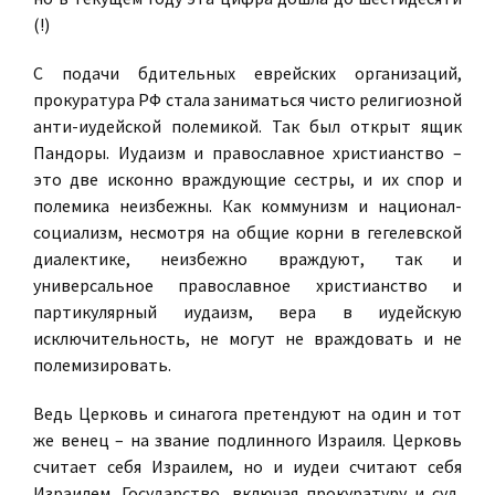
(!)
С подачи бдительных еврейских организаций,
прокуратура РФ стала заниматься чисто религиозной
анти-иудейской полемикой. Так был открыт ящик
Пандоры. Иудаизм и православное христианство –
это две исконно враждующие сестры, и их спор и
полемика неизбежны. Как коммунизм и национал-
социализм, несмотря на общие корни в гегелевской
диалектике, неизбежно враждуют, так и
универсальное православное христианство и
партикулярный иудаизм, вера в иудейскую
исключительность, не могут не враждовать и не
полемизировать.
Ведь Церковь и синагога претендуют на один и тот
же венец – на звание подлинного Израиля. Церковь
считает себя Израилем, но и иудеи считают себя
Израилем. Государство, включая прокуратуру и суд,