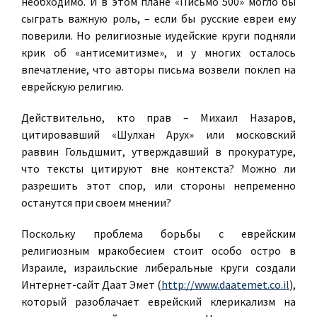
необходимо. И в этом плане «Письмо 500» могло бы
сыграть важную роль, – если бы русские евреи ему
поверили. Но религиозные иудейские круги подняли
крик об «антисемитизме», и у многих осталось
впечатление, что авторы письма возвели поклеп на
еврейскую религию.
Действительно, кто прав – Михаил Назаров,
цитировавший «Шулхан Арух» или московский
раввин Гольдшмит, утверждавший в прокуратуре,
что тексты цитируют вне контекста? Можно ли
разрешить этот спор, или стороны непременно
останутся при своем мнении?
Поскольку проблема борьбы с еврейским
религиозным мракобесием стоит особо остро в
Израиле, израильские либеральные круги создали
Интернет-сайт Даат Эмет (
http://www.daatemet.co.il
),
который разоблачает еврейский клерикализм на