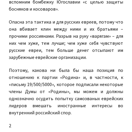
вспомним бомбежку Югославии «с целью защиты
босняков и косоваров».
Опасна эта тактика и для русских евреев, потому что
она вбивает клин между ними и их братьями –
прочими россиянами. Разрыв на руку «варягам» – для
них чем хуже, тем лучше; чем хуже себя чувствуют
русские евреи, тем больше денег отсыпают им
зарубежные еврейские организации.
Поэтому, какова ни была бы наша позиция по
отношению к партии «Родина» и, в частности, к
«письму 19/500/5000», которое подписали некоторые
члены Думы от «Родины», мы можем и должны
однозначно осудить попытку самозваных еврейских
лидеров вмешать иностранные интересы во
внутренний российский спор.
2