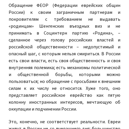
Обращение ФЕОР (Федерации еврейских общин
России) к своим заграничным партнерам и
покровителям с требованием не выдавать
«родинцам» Шенгенских въездных виз и не
принимать в Социнтерн партию «Родина», –
сделанное через голову российских властей и
российской общественности – недопустимый и
опасный шаг, с которым нельзя смириться. В России
есть свои власти, есть своя общественность и своя
внутренняя полемика; есть механизмы политической
и общественной борьбы, которыми можно
пользоваться; но обращение с просьбами к внешним
силам к их числу не относится. Хуже того, оно
представляет российское еврейство как пятую
колонну иностранных интересов, мечтающую об
оккупации и подчинении России.
Это, конечно, не соответствует реальности. Евреи
живут в России не со вчерашнего дня; большинство