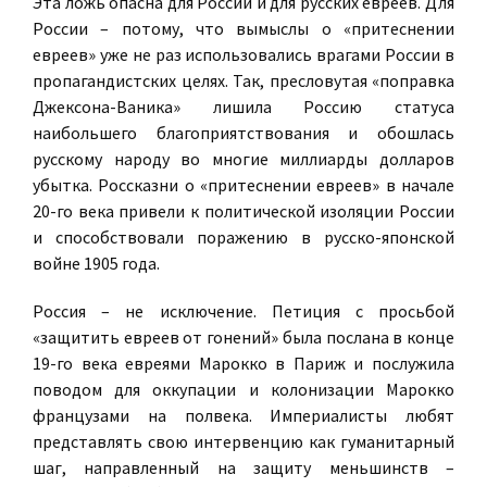
Эта ложь опасна для России и для русских евреев. Для
России – потому, что вымыслы о «притеснении
евреев» уже не раз использовались врагами России в
пропагандистских целях. Так, пресловутая «поправка
Джексона-Ваника» лишила Россию статуса
наибольшего благоприятствования и обошлась
русскому народу во многие миллиарды долларов
убытка. Россказни о «притеснении евреев» в начале
20-го века привели к политической изоляции России
и способствовали поражению в русско-японской
войне 1905 года.
Россия – не исключение. Петиция с просьбой
«защитить евреев от гонений» была послана в конце
19-го века евреями Марокко в Париж и послужила
поводом для оккупации и колонизации Марокко
французами на полвека. Империалисты любят
представлять свою интервенцию как гуманитарный
шаг, направленный на защиту меньшинств –