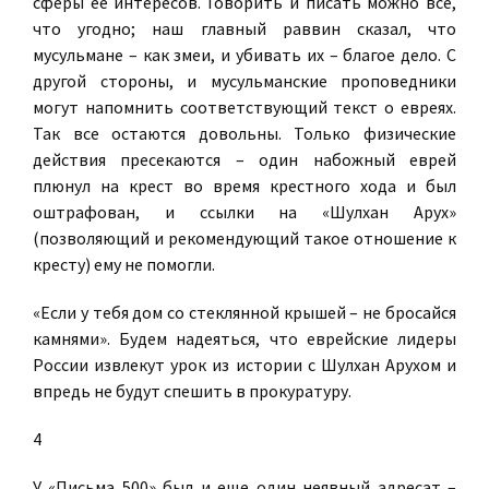
сферы ее интересов. Говорить и писать можно все,
что угодно; наш главный раввин сказал, что
мусульмане – как змеи, и убивать их – благое дело. С
другой стороны, и мусульманские проповедники
могут напомнить соответствующий текст о евреях.
Так все остаются довольны. Только физические
действия пресекаются – один набожный еврей
плюнул на крест во время крестного хода и был
оштрафован, и ссылки на «Шулхан Арух»
(позволяющий и рекомендующий такое отношение к
кресту) ему не помогли.
«Если у тебя дом со стеклянной крышей – не бросайся
камнями». Будем надеяться, что еврейские лидеры
России извлекут урок из истории с Шулхан Арухом и
впредь не будут спешить в прокуратуру.
4
У «Письма 500» был и еще один неявный адресат –