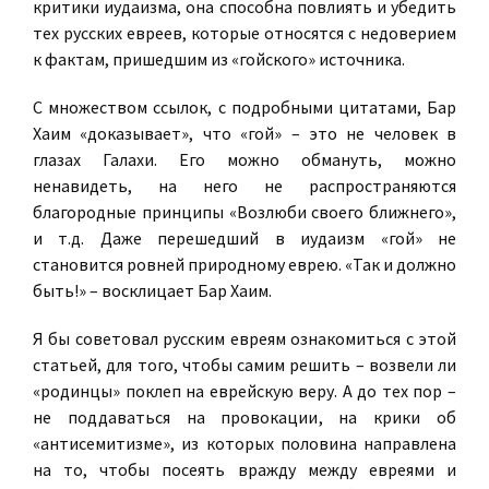
критики иудаизма, она способна повлиять и убедить
тех русских евреев, которые относятся с недоверием
к фактам, пришедшим из «гойского» источника.
С множеством ссылок, с подробными цитатами, Бар
Хаим «доказывает», что «гой» – это не человек в
глазах Галахи. Его можно обмануть, можно
ненавидеть, на него не распространяются
благородные принципы «Возлюби своего ближнего»,
и т.д. Даже перешедший в иудаизм «гой» не
становится ровней природному еврею. «Так и должно
быть!» – восклицает Бар Хаим.
Я бы советовал русским евреям ознакомиться с этой
статьей, для того, чтобы самим решить – возвели ли
«родинцы» поклеп на еврейскую веру. А до тех пор –
не поддаваться на провокации, на крики об
«антисемитизме», из которых половина направлена
на то, чтобы посеять вражду между евреями и