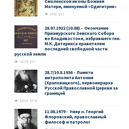
Смоленской иконы Божией
Матери, именуемой «Одигитрия»
6392
1
28.07.1922 (10.08) - Окончание
Приамурского Земского Собора
во Владивостоке, избравшего ген.
М.К. Дитерихса правителем
последней свободной части
русской земли
16359
7
28.7/10.8.1936 - Памяти
митрополита Антония
(Храповицкого), первоиерарха
Русской Православной Церкви за
границей
14328
52
11.08.1979 - Умер о. Георгий
Флоровский, православный
философ и патролог