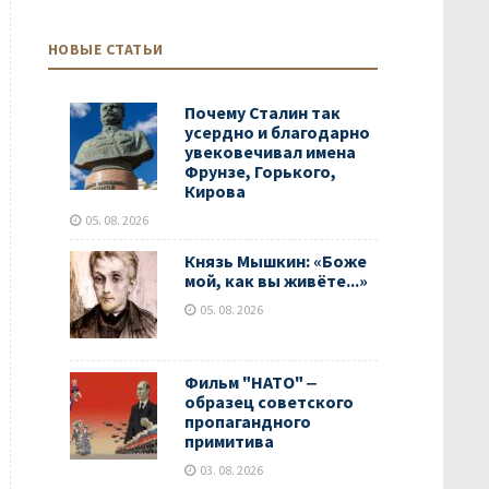
НОВЫЕ СТАТЬИ
Почему Сталин так
усердно и благодарно
увековечивал имена
Фрунзе, Горького,
Кирова
05. 08. 2026
Князь Мышкин: «Боже
мой, как вы живёте...»
05. 08. 2026
Фильм "НАТО" ‒
образец советского
пропагандного
примитива
03. 08. 2026