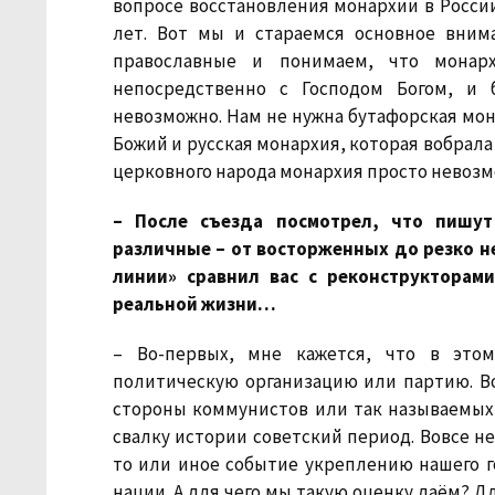
вопросе восстановления монархии в России
лет. Вот мы и стараемся основное вни
православные и понимаем, что монарх
непосредственно с Господом Богом, и 
невозможно. Нам не нужна бутафорская мон
Божий и русская монархия, которая вобрала
церковного народа монархия просто невозм
– После съезда посмотрел, что пишут
различные – от восторженных до резко н
линии» сравнил вас с реконструкторам
реальной жизни…
– Во-первых, мне кажется, что в это
политическую организацию или партию. Во
стороны коммунистов или так называемых
свалку истории советский период. Вовсе не
то или иное событие укреплению нашего го
нации. А для чего мы такую оценку даём? Д