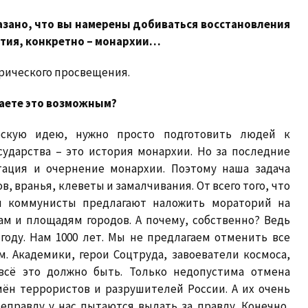
казано, что вы намерены добиваться восстановления
вития, конкретно – монархии…
орического просвещения.
таете это возможным?
ескую идею, нужно просто подготовить людей к
сударства – это история монархии. Но за последние
тация и очернение монархии. Поэтому наша задача
, вранья, клеветы и замалчивания. От всего того, что
ня коммунисты предлагают наложить мораторий на
м и площадям городов. А почему, собственно? Ведь
году. Нам 1000 лет. Мы не предлагаем отменить все
. Академики, герои Соцтруда, завоеватели космоса,
всё это должно быть. Только недопустима отмена
ён террористов и разрушителей России. А их очень
еправду у нас пытаются выдать за правду. Конечно,