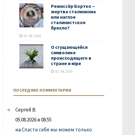
Режиссёр Бортко ‒
жертва сталинизма
или наглое
сталинистское
брехло?
02. 08. 2026
О сгущающейся
символике
происходящего в
стране и мiре
01. 08. 2026
ПОСЛЕДНИЕ КОММЕНТАРИИ
Сергей В.
05.08.2026 в 08:55
на
Спасти себя мы можем только