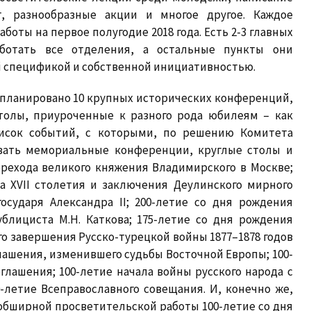
г, разнообразные акции и многое другое. Каждое
боты на первое полугодие 2018 года. Есть 2-3 главных
ботать все отделения, а остальные пункты они
й спецификой и собственной инициативностью.
запланировано 10 крупных исторических конференций,
толы, приуроченные к разного рода юбилеям – как
писок событий, с которыми, по решению Комитета
вязать мемориальные конференции, круглые столы и
рехода великого княжения Владимирского в Москве;
а XVII столетия и заключения Деулинского мирного
осударя Александра II; 200-летие со дня рождения
блициста М.Н. Каткова; 175-летие со дня рождения
ого завершения Русско-турецкой войны 1877–1878 годов
лашения, изменившего судьбы Восточной Европы; 100-
глашения; 100-летие начала войны русского народа с
-летие Всеправославного совещания. И, конечно же,
 обширной просветительской работы 100-летие со дня