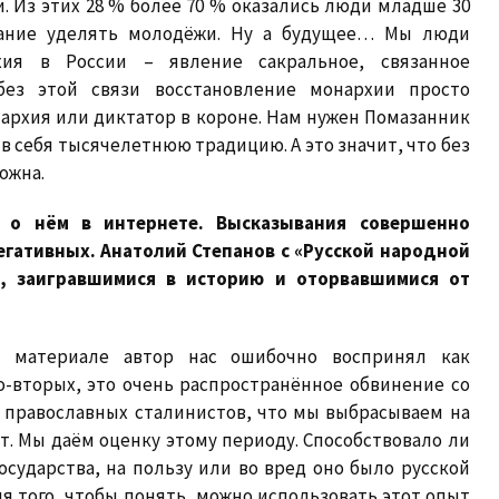
. Из этих 28 % более 70 % оказались люди младше 30
мание уделять молодёжи. Ну а будущее… Мы люди
ия в России – явление сакральное, связанное
без этой связи восстановление монархии просто
архия или диктатор в короне. Нам нужен Помазанник
 в себя тысячелетнюю традицию. А это значит, что без
ожна.
 о нём в интернете. Высказывания совершенно
егативных. Анатолий Степанов с «Русской народной
и, заигравшимися в историю и оторвавшимися от
м материале автор нас ошибочно воспринял как
-вторых, это очень распространённое обвинение со
 православных сталинистов, что мы выбрасываем на
т. Мы даём оценку этому периоду. Способствовало ли
сударства, на пользу или во вред оно было русской
ля того, чтобы понять, можно использовать этот опыт