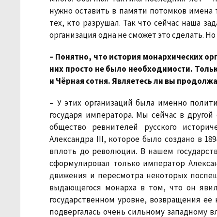
нужно оставить в памяти потомков имена т
тех, кто разрушал. Так что сейчас наша за
организация одна не сможет это сделать. Но
– Понятно, что история монархических ор
них просто не было необходимости. Тольк
и Чёрная сотня. Являетесь ли вы продолж
– У этих организаций была именно полити
государя императора. Мы сейчас в другой 
общество ревнителей русского историч
Александра III, которое было создано в 18
вплоть до революции. В нашем государст
сформулировал только император Александ
движения и пересмотра некоторых поспеш
выдающегося монарха в том, что он яви
государственном уровне, возвращения её к
подвергалась очень сильному западному в