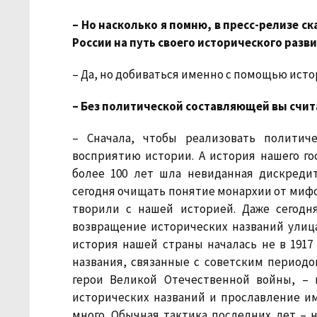
– Но насколько я помню, в пресс-релизе с
России на путь своего исторического раз
– Да, но добиваться именно с помощью ист
– Без политической составляющей вы счи
– Сначала, чтобы реализовать политич
восприятию истории. А история нашего го
более 100 лет шла невиданная дискреди
сегодня очищать понятие монархии от мифов
творили с нашей историей. Даже сегод
возвращение исторических названий улица
история нашей страны началась не в 1917 
названия, связанные с советским периодом
герои Великой Отечественной войны, – 
исторических названий и прославление им
много. Обычная тактика последних лет – н