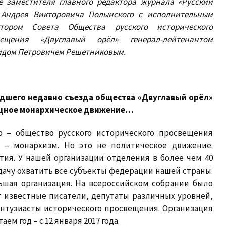
е заместителя главного редактора журнала «Русский
 Андрея Викторовича Полынского с исполнительным
ктором Совета Общества русского исторического
вещения «Двуглавый орёл» генерал-лейтенантом
идом Петровичем Решетниковым
.
едшего недавно съезда общества «Двуглавый орёл»
мощное монархическое движение…
 – общество русского исторического просвещения
о – монархизм. Но это не политическое движение.
ия. У нашей организации отделения в более чем 40
адачу охватить все субъекты федерации нашей страны.
ьшая организация. На всероссийском собрании было
т известные писатели, депутаты различных уровней,
нтузиасты исторического просвещения. Организация
ем год – с 12 января 2017 года.