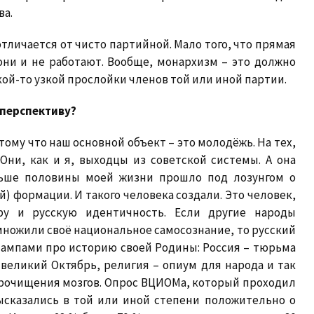
ва.
тличается от чисто партийной. Мало того, что прямая
они и не работают. Вообще, монархизм – это должно
кой-то узкой прослойки членов той или иной партии.
 перспективу?
отому что наш основной объект – это молодёжь. На тех,
 Они, как и я, выходцы из советской системы. А она
льше половины моей жизни прошло под лозунгом о
) формации. И такого человека создали. Это человек,
ру и русскую идентичность. Если другие народы
множили своё национальное самосознание, то русский
ампами про историю своей Родины: Россия – тюрьма
 великий Октябрь, религия – опиум для народа и так
прочищения мозгов. Опрос ВЦИОМа, который проходил
высказались в той или иной степени положительно о