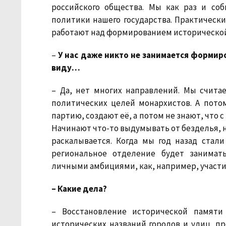
российского общества. Мы как раз и со
политики нашего государства. Практически
работают над формированием исторической п
–
У нас даже никто не занимается формир
виду…
– Да, нет многих направлений. Мы счита
политических целей монархистов. А потом
партию, создают её, а потом не знают, что 
Начинают что-то выдумывать от безделья, 
раскалывается. Когда мы год назад стал
региональное отделение будет занимат
личными амбициями, как, например, участие
– Какие дела?
– Восстановление исторической памяти
исторических названий городов и улиц, п