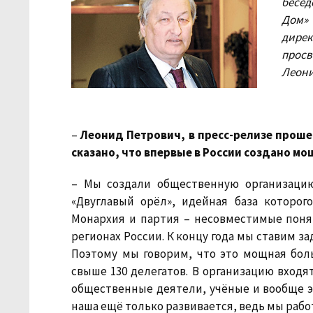
бесед
Дом»
дире
прос
Леон
–
Леонид Петрович, в пресс-релизе прош
сказано, что впервые в России создано 
– Мы создали общественную организацию
«Двуглавый орёл», идейная база которог
Монархия и партия – несовместимые понят
регионах России. К концу года мы ставим з
Поэтому мы говорим, что это мощная бол
свыше 130 делегатов. В организацию входя
общественные деятели, учёные и вообще э
наша ещё только развивается, ведь мы работа