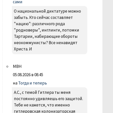
сами
О национальной диктатуре можно
забыть. Кто сейчас составляет
"нацию": различного рода
"родноверы", инглинги, потомки
Тартарии, набирающие обороты
неокоммунисты? Все ненавидят
Христа. И
МВН
05.08.2026 в 08:45
на
Тогда и теперь
А.С., с темой Гитлера ты меня
постоянно удивляешь его защитой.
Тебе не кажется, что именно
гитлеровская колонизаторская