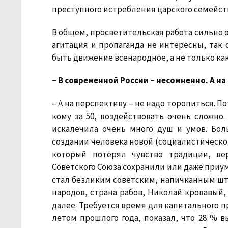
преступного истребления царского семейст
В общем, просветительская работа сильно о
агитация и пропаганда не интересны, так 
быть движение всенародное, а не только ка
– В современной России – несомненно. А на
– А на перспективу – не надо торопиться. П
кому за 50, воздействовать очень сложно.
искалечила очень много душ и умов. Бо
создании человека новой (социалистической
который потерял чувство традиции, ве
Советского Союза сохранили или даже приу
стал безликим советским, напичканным шт
народов, страна рабов, Николай кровавый,
далее. Требуется время для капитального 
летом прошлого года, показал, что 28 % 