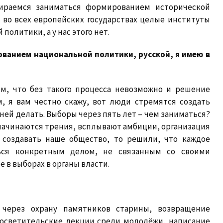
бираемся заниматься формированием исторической
 во всех европейских государствах целые институты
олитики, а у нас этого нет.
ованием национальной политики, русской, я имею в
ем, что без такого процесса невозможно и решение
, я вам честно скажу, вот люди стремятся создать
с ней делать. Выборы через пять лет – чем заниматься?
начинаются трения, всплывают амбиции, организация
и создавать наше общество, то решили, что каждое
ься конкретным делом, не связанным со своими
 в выборах в органы власти.
 через охрану памятников старины, возвращение
росветительские лекции среди молодёжи, написание