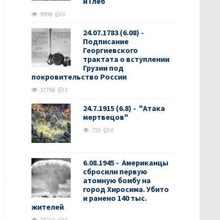
и Глеб
9998
0
24.07.1783 (6.08) -
Подписание
Георгиевского
трактата о вступлении
Грузии под
покровительство России
17766
2
24.7.1915 (6.8) - "Атака
мертвецов"
753
0
6.08.1945 - Американцы
сбросили первую
атомную бомбу на
город Хиросима. Убито
и ранено 140 тыс.
жителей
20223
5