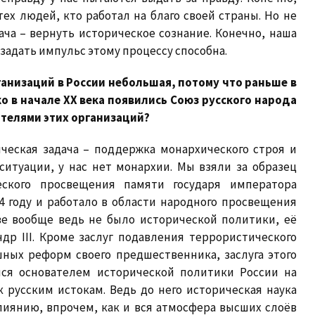
ех людей, кто работал на благо своей страны. Но не
дача – вернуть историческое сознание. Конечно, наша
 задать импульс этому процессу способна.
ганизаций в России небольшая, потому что раньше в
о в начале XX века появились Союз русского народа
ателями этих организаций?
ческая задача – поддержка монархического строя и
ситуации, у нас нет монархии. Мы взяли за образец
еского просвещения памяти государя императора
94 году и работало в области народного просвещения
ве вообще ведь не было исторической политики, её
р III. Кроме заслуг подавления террористического
ных реформ своего предшественника, заслуга этого
лся основателем исторической политики России на
 русским истокам. Ведь до него историческая наука
лиянию, впрочем, как и вся атмосфера высших слоёв