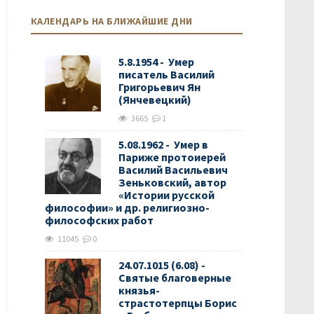
КАЛЕНДАРЬ НА БЛИЖАЙШИЕ ДНИ
5.8.1954 - Умер
писатель Василий
Григорьевич Ян
(Янчевецкий)
3665
1
5.08.1962 - Умер в
Париже протоиерей
Василий Васильевич
Зеньковский, автор
«Истории русской
философии» и др. религиозно-
философских работ
11045
0
24.07.1015 (6.08) -
Святые благоверные
князья-
страстотерпцы Борис