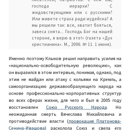
господа иерархи? С
жидовствующими или с русскими?
Или живете страха ради иудейска? А
мы решили так: все, хватит бояться,
завеса снята... Господь Бог на нашей
стороне, я верю в это!» (газета «Дух
христианина». М., 2006. № 11. 1 июня).
Именно поэтому Клыков решил направить усилия на
«национально-освободительную революцию», как
он выразился в этом интервью, понимая, однако, под
этим не майдан или атаку с кольями на Кремль, а
самоорганизацию державообразующего народа на
основе профессионально-корпоративных структур
во всех сферах жизни, для чего и был в 2005 году
восстановлен
Союз Русского Народа
. Но
неожиданная смерть Вячеслава Михайловича и
противодействие власти (
провокация Платонова-
Сенина-Ивашова
) расколола Союз и свела его