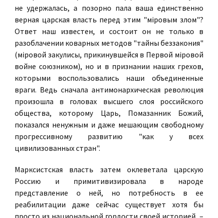
не удержалась, а позорно пала ваша единственно
верная царская власть перед этим "мiровым злом"?
Ответ наш известен, и состоит он не только в
разоблачении коварных методов "тайны беззакония"
(мiровой закулисы, прикинувшейся в Первой мiровой
войне союзником), но и в признании наших грехов,
которыми воспользовались наши объединенные
враги. Ведь сначала антимонархическая революция
произошла в головах высшего слоя российского
общества, которому Царь, Помазанник Божий,
показался ненужным и даже мешающим свободному
прогрессивному развитию "как у всех
цивилизованных стран".
Марксистская власть затем оклеветала царскую
Россию и примитивизировала в народе
представление о ней, но потребность в ее
реабилитации даже сейчас существует хотя бы
просто из национальной гордости своей историей, –