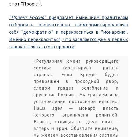
этот "Проект".
"
Проект Россия"
предлагает нынешним правителям
отбросить окончательно скомпрометировавшую
себя "демократию" и перекраситься в "монархию".
Именно перекраситься, что заявляется уже в первых
главках текста этого проекта
:
«Регулярная смена руководящего
состава гарантирует развал
страны... Если Кремль будет
превращен в проходной двор,
следом грядет ослабление и
крушение России... Мы сражаемся за
установление постоянной власти...
Наша идея — монарх, власть
которого ограничена религией.
Власть, стоящая на двух ногах –
алтарь и трон. Обратите внимание,
мы желаем восстановления системы