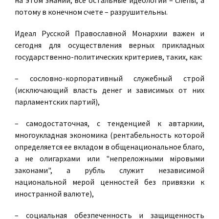
на этом знании, все остальные идеологии – слепы, а
потому в конечном счете – разрушительны.
Идеал Русской Православной Монархии важен и
сегодня для осуществления верных прикладных
государственно-политических критериев, таких, как:
– сословно-корпоративный служебный строй
(исключающий власть денег и зависимых от них
парламентских партий),
– самодостаточная, с тенденцией к автаркии,
многоукладная экономика (рентабельность которой
определяется ее вкладом в общенациональное благо,
а не олигархами или "непреложными мiровыми
законами", а рубль служит независимой
национальной мерой ценностей без привязки к
иностранной валюте),
– социальная обезпеченность и защищенность