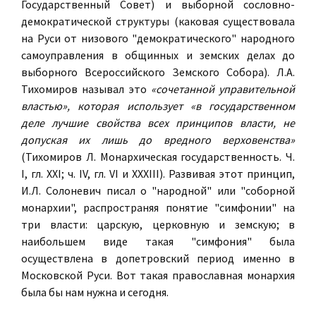
Государственный Совет) и выборной сословно-
демократической структуры (каковая существовала
на Руси от низового "демократического" народного
самоуправления в общинных и земских делах до
выборного Всероссийского Земского Собора). Л.А.
Тихомиров называл это
«сочетанной управительной
властью», которая использует «в государственном
деле лучшие свойства всех принципов власти, не
допуская их лишь до вредного верховенства»
(Тихомиров Л. Монархическая государственность. Ч.
I, гл. XXI; ч. IV, гл. VI и XXXIII). Развивая этот принцип,
И.Л. Солоневич писал о "народной" или "соборной
монархии", распространяя понятие "симфонии" на
три власти: царскую, церковную и земскую; в
наибольшем виде такая "симфония" была
осуществлена в допетровский период именно в
Московской Руси. Вот такая православная монархия
была бы нам нужна и сегодня.