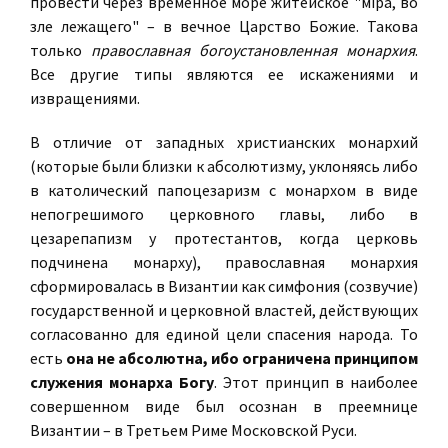
провести через временное море житейское "мiра, во
зле лежащего" – в вечное Царство Божие. Такова
только
православная богоустановленная монархия
.
Все другие типы являются ее искажениями и
извращениями.
В отличие от западных христианских монархий
(которые были близки к абсолютизму, уклоняясь либо
в католический папоцезаризм с монархом в виде
непогрешимого церковного главы, либо в
цезарепапизм у протестантов, когда церковь
подчинена монарху), православная монархия
сформировалась в Византии как симфония (созвучие)
государственной и церковной властей, действующих
согласованно для единой цели спасения народа. То
есть
она не абсолютна, ибо ограничена принципом
служения монарха Богу
. Этот принцип в наиболее
совершенном виде был осознан в преемнице
Византии – в Третьем Риме Московской Руси.