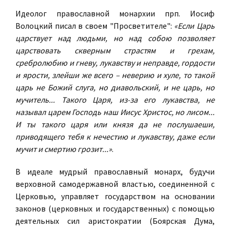
Идеолог православной монархии прп. Иосиф
Волоцкий писал в своем "Просветителе":
«Если Царь
царствует над людьми, но над собою позволяет
царствовать скверным страстям и грехам,
сребролюбию и гневу, лукавству и неправде, гордости
и ярости, злейши же всего – неверию и хуле, то такой
царь не Божий слуга, но диавольский, и не царь, но
мучитель... Такого Царя, из-за его лукавства, не
называл царем Господь наш Иисус Христос, но лисом...
И ты такого царя или князя да не послушаеши,
приводящего тебя к нечестию и лукавству, даже если
мучит и смертию грозит...»
.
В идеале мудрый православный монарх, будучи
верховной самодержавной властью, соединенной с
Церковью, управляет государством на основании
законов (церковных и государственных) с помощью
деятельных сил аристократии (Боярская Дума,