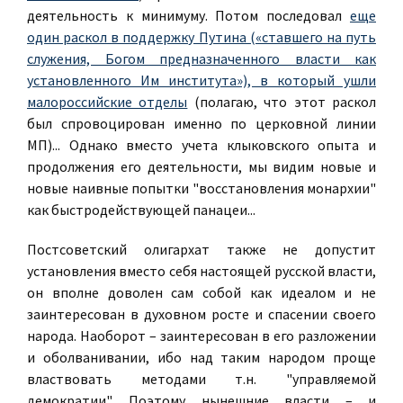
деятельность к минимуму. Потом последовал
еще
один раскол в поддержку Путина («ставшего на путь
служения, Богом предназначенного власти как
установленного Им института»), в который ушли
малороссийские отделы
(полагаю, что этот раскол
был спровоцирован именно по церковной линии
МП)... Однако вместо учета клыковского опыта и
продолжения его деятельности, мы видим новые и
новые наивные попытки "восстановления монархии"
как быстродействующей панацеи...
Постсоветский олигархат также не допустит
установления вместо себя настоящей русской власти,
он вполне доволен сам собой как идеалом и не
заинтересован в духовном росте и спасении своего
народа. Наоборот – заинтересован в его разложении
и оболванивании, ибо над таким народом проще
властвовать методами т.н. "управляемой
демократии". Поэтому нынешние власти – и