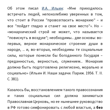
Об этом писал
И.А. Ильин
: «Мне приходилось
встречать людей, непоколебимо уверенных в том,
что стоит в России "провозгласить монархию" – и
все "пойдет гладко и станет на свое место"». Но –
«монархический строй не может, что называется
"повиснуть в воздухе"; необходимы... две основы: во-
первых, верное монархическое строение души в
народе, ... и, во-вторых, необходимы те социальные
силы, которые понесли бы богоданного Государя –
преданностью, верностью, служением... Монархия
должна быть подготовлена религиозно, морально и
социально» (Ильин И. Наши задачи. Париж. 1956. Т. II.
С. 381).
Казалось бы, восстановлением такого правосознания
и таких социальных сил должна заниматься
Православная Церковь, но ее нынешнее руководство
в РФ готово симфонировать с любой властью, а
без