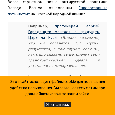
более серьезном витке антирусской политики
Запада. Весьма откровенны
"православные
путинисты"
на "Русской народной линии".
Например,
протоиерей Георгий
Городенцев мечтает о грядущем
Царе на Руси
:
«Вполне возможно,
что им останется В.В. Путин,
разумеется, в том случае, если он,
как было сказано выше, сменит свои
"демократические" идеалы и
установки на монархические»
...
Без всяких "если", как
Этот сайт использует файлы cookie для повышения
свершившуюся реальность, это
удобства пользования. Вы соглашаетесь с этим при
утверждает статья
Василия
Бидолаха: "Владимир Путин идет
дальнейшем использовании сайта.
путем Константина Великого":
«Россия, которую сейчас по Божьей
Я соглашаюсь
воле олицетворяет собой Владимир