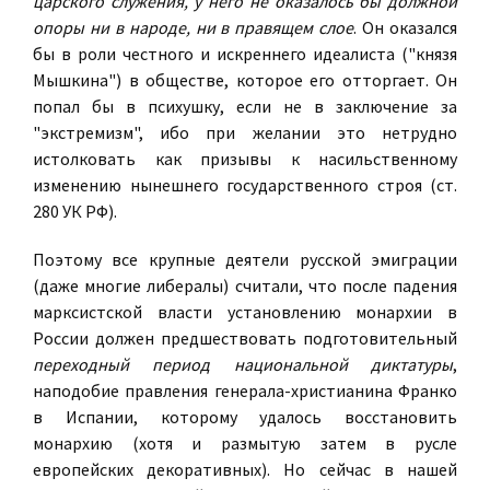
царского служения, у него не оказалось бы должной
опоры ни в народе, ни в правящем слое
. Он оказался
бы в роли честного и искреннего идеалиста ("князя
Мышкина") в обществе, которое его отторгает. Он
попал бы в психушку, если не в заключение за
"экстремизм", ибо при желании это нетрудно
истолковать как призывы к насильственному
изменению нынешнего государственного строя (ст.
280 УК РФ).
Поэтому все крупные деятели русской эмиграции
(даже многие либералы) считали, что после падения
марксистской власти установлению монархии в
России должен предшествовать подготовительный
переходный период национальной диктатуры
,
наподобие правления генерала-христианина Франко
в Испании, которому удалось восстановить
монархию (хотя и размытую затем в русле
европейских декоративных). Но сейчас в нашей