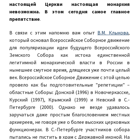
настоящей Церкви настоящая монархия
невозможна. В этом сегодня самое главное
препятствие
.
В связи с этим напомню вам опыт
В.М. Клыкова
,
который основал Всероссийское Соборное движение
для популяризации идеи будущего Всероссийского
Земского Собора как истока единственной
легитимной монархической власти в России в
нынешнее смутное время, длящееся уже почти целый
век. Всероссийское Соборное Движение с этой целью
провело как бы подготовительные "репетиции" –
областные Соборы: Донской (1996) в Новочеркасске,
Курский (1997), Крымский (1999) и Невский в С.-
Петербурге (2000). Однако не везде удавалось
заручаться даже простым благословением местных
архиереев, не говоря уже о более высоких церковных
функционерах. В С.-Петербурге участников собора
пытались не пустить в храм с Державной иконой. На