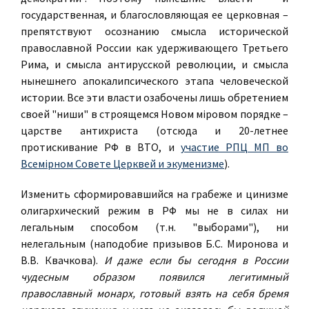
государственная, и благословляющая ее церковная –
препятствуют осознанию смысла исторической
православной России как удерживающего Третьего
Рима, и смысла антирусской революции, и смысла
нынешнего апокалипсического этапа человеческой
истории. Все эти власти озабочены лишь обретением
своей "ниши" в строящемся Новом мiровом порядке –
царстве антихриста (отсюда и 20-летнее
протискивание РФ в ВТО, и
участие РПЦ МП во
Всемiрном Совете Церквей и экуменизме
).
Изменить сформировавшийся на грабеже и цинизме
олигархический режим в РФ мы не в силах ни
легальным способом (т.н. "выборами"), ни
нелегальным (наподобие призывов Б.С. Миронова и
В.В. Квачкова).
И даже если бы сегодня в России
чудесным образом появился легитимный
православный монарх, готовый взять на себя бремя