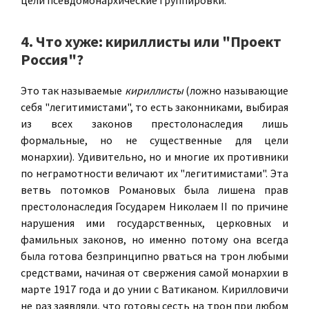
цели псевдомонархические группировки.
4. Что хуже: кириллисты или "Проект
Россия"?
Это так называемые
кириллисты
(ложно называющие
себя "легитимистами", то есть законниками, выбирая
из всех законов престолонаследия лишь
формальные, но не существенные для цели
монархии). Удивительно, но и многие их противники
по неграмотности величают их "легитимистами". Эта
ветвь потомков Романовых была лишена прав
престолонаследия Государем Николаем II по причине
нарушения ими государственных, церковных и
фамильных законов, но именно потому она всегда
была готова безпринципно рваться на трон любыми
средствами, начиная от свержения самой монархии в
марте 1917 года и до унии с Ватиканом. Кирилловичи
не раз заявляли, что готовы сесть на трон при любом