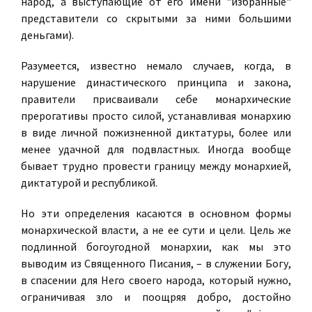
народ, а выступающие от его имени "избранные"
представители со скрытыми за ними большими
деньгами).
Разумеется, известно немало случаев, когда, в
нарушение династического принципа и закона,
правители присваивали себе монархические
прерогативы просто силой, устанавливая монархию
в виде личной пожизненной диктатуры, более или
менее удачной для подвластных. Иногда вообще
бывает трудно провести границу между монархией,
диктатурой и республикой.
Но эти определения касаются в основном формы
монархической власти, а не ее сути и цели. Цель же
подлинной богоугодной монархии, как мы это
выводим из Священного Писания, – в служении Богу,
в спасении для Него своего народа, который нужно,
ограничивая зло и поощряя добро, достойно