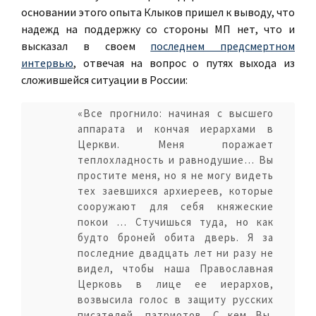
основании этого опыта Клыков пришел к выводу, что
надежд на поддержку со стороны МП нет, что и
высказал в своем
последнем предсмертном
интервью
, отвечая на вопрос о путях выхода из
сложившейся ситуации в России:
«Все прогнило: начиная с высшего
аппарата и кончая иерархами в
Церкви. Меня поражает
теплохладность и равнодушие… Вы
простите меня, но я не могу видеть
тех заевшихся архиереев, которые
сооружают для себя княжеские
покои … Стучишься туда, но как
будто броней обита дверь. Я за
последние двадцать лет ни разу не
видел, чтобы наша Православная
Церковь в лице ее иерархов,
возвысила голос в защиту русских
писателей, патриотов. С кем Вы,