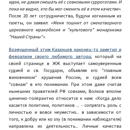
идеи, не давая смешать её с совковыми суррогатами. И
пока не видно, кто бы мог сменить её в этом качестве»
.
После 20 лет сотрудничества, будучи изгнанным из
газеты, он заявил:
«Меня тошнит от смехотворного
церковного мракобесия и "культового" монархизма
"Нашей Страны"»
.
Возмущенный этим Казанцев наконец-то заметил и
феврализм своего любимого автора
, который на
своей странице в ЖЖ выступает самоуверенным
судией и св. Государю, объявляя его "главным
виновником" крушения России, и судией всем
"совкам" в его понимании. При этом даже считая
нынешних правителей РФ совками, Волков вполне
цинично-толерантно относится к ним: «Когда дело
касается политики, политиков ... - сопрягать роль с
личностью и вовсе неуместно... в зависимости от
того, к добру или ко злу (в понимании наблюдателя)
направлена их деятельность... Личные качества