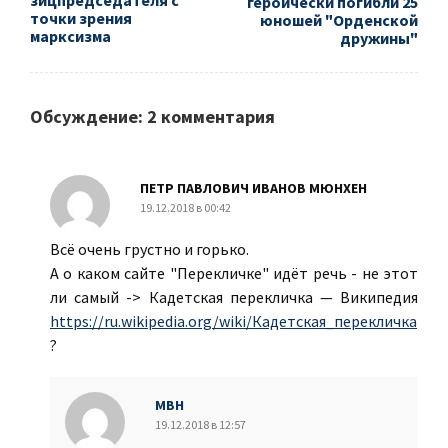
зицпредседателя с
героически погибли 25
точки зрения
юношей "Орденской
марксизма
дружины"
Обсуждение: 2 комментария
ПЕТР ПАВЛОВИЧ ИВАНОВ МЮНХЕН
19.12.2018 в 00:42
Всё очень грустно и горько.
А о каком сайте "Перекличке" идёт речь - не этот
ли самый -> Кадетская перекличка — Википедия
https://ru.wikipedia.org/wiki/Кадетская_перекличка
?
МВН
19.12.2018 в 12:57