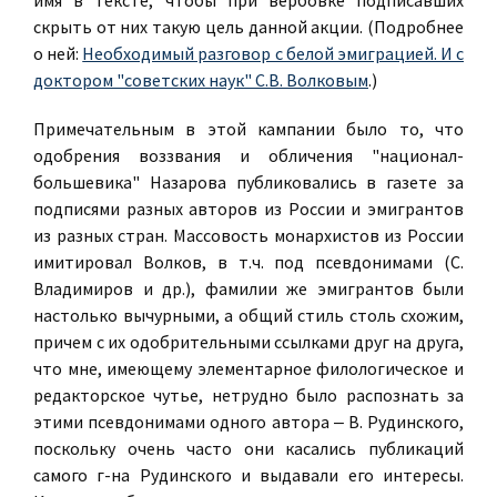
имя в тексте, чтобы при вербовке подписавших
скрыть от них такую цель данной акции. (Подробнее
о ней:
Необходимый разговор с белой эмиграцией. И с
доктором "советских наук" С.В. Волковым
.)
Примечательным в этой кампании было то, что
одобрения воззвания и обличения "национал-
большевика" Назарова публиковались в газете за
подписями разных авторов из России и эмигрантов
из разных стран. Массовость монархистов из России
имитировал Волков, в т.ч. под псевдонимами (С.
Владимиров и др.), фамилии же эмигрантов были
настолько вычурными, а общий стиль столь схожим,
причем с их одобрительными ссылками друг на друга,
что мне, имеющему элементарное филологическое и
редакторское чутье, нетрудно было распознать за
этими псевдонимами одного автора ‒ В. Рудинского,
поскольку очень часто они касались публикаций
самого г-на Рудинского и выдавали его интересы.