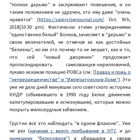
"полное дерьмо" и заслуживают повешения, и он
таким положением не удручен, это ему даже "очень
нравится" (
https://salery.livejournal.com/
Oct. 9th,
2018|10:30 pm). Фактически этими утверждениями
"единственно белый" Волков, зачисляет в "дерьмо" и
своих величателей, не отмечая их как достойных
"белизны", но им это почему-то не мешает, как и то,
что сей "новый дворянин" продолжает
пропагандировать самозванцев-кирилловичей,
лукаво искажая позицию РОВСа (см.:
Правда и ложь о
"непредрешенчестве" и "Императорском Доме"
). Это
уже не дела дней минувших сего советского историка
КНДР (объявившего в 1990 году Белое движение
капитулировавшим и исчезнувшим), которые можно
покрыть милосердным забвением...
Грустно всё это наблюдать "в одном флаконе"... Уже
не раз (
начиная с моего пребывания в НТС
и до
нынешних "белосовков"
) я обращался к своим