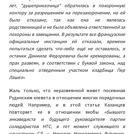
лет, "душеприказчица" обратилась в похоронную
контору за разрешением на перезахоронение, но ей
было отказано, так как она не являлась
родственницей и не была объявлена ответственной за
похороны в завещании. В результате все французские
официальные инстанции ей отказали, времени
попытаться сделать что-либо ещё не оставалось, и
останки Даниила Федоровича были кремированы, а
прах развеян, в соответствии с буквой закона, над
специально отведенным участком кладбища Пер
Лашез»
.
Жаль только, что неразвеянной живет посеянная
Рудинским клевета в отношении многих порядочных
людей. Например, и в этой статье Казанцев
повторяет ее в отношении якобы
«бывшего
энкаведиста и будущего руководителя партии
солидаристов НТС, в тот момент служившего в
нацистском СД, ‒ Николая Николаевича Рутченко-