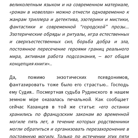
великолепным языком и на современном материале,
«роман в новеллах» можно отнести одновременно к
жанрам триллера и детектива, эзотерики и мистики,
фантастики и современной “городской” прозы...
Эзотерические обряды и ритуалы, игра естественных
и сверхъестественных сил, борьба добра и зла,
постоянное пересечение героями границ реального
мира, активная работа подсознания, ‒ вот общая
концепция книги»
...
Да, помимо экзотических псевдонимов,
фантазировать тоже было его страстью... Господь
ему Судия... Посмертная судьба Рудинского в нашем
земном мiре оказалась печальной. Как сообщает
сейчас Казанцев в той же статье:
«его останки
хранились по французским законам во временной
могиле пять лет, в течение которых родственники
могли обратиться и организовать перезахоронение в
постоянную могилу. Только по истечении этих пяти