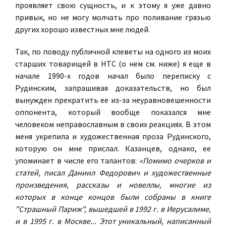
проявляет свою сущность, и к этому я уже давно
привык, но не могу молчать про поливание грязью
других хорошо известных мне людей.
Так, по поводу публичной клеветы на одного из моих
старших товарищей в НТС (о нем см. ниже) я еще в
начале 1990-х годов начал было переписку с
Рудинским, запрашивая доказательств, но был
вынужден прекратить ее из-за неуравновешенности
оппонента, который вообще показался мне
человеком неправославным в своих реакциях. В этом
меня укрепила и художественная проза Рудинского,
которую он мне прислал. Казанцев, однако, ее
упоминает в числе его талантов:
«Помимо очерков и
статей, писал Даниил Федорович и художественные
произведения, рассказы и новеллы, многие из
которых в конце концов были собраны в книге
"Страшный Париж", вышедшей в 1992 г. в Иерусалиме,
и в 1995 г. в Москве... Этот уникальный, написанный