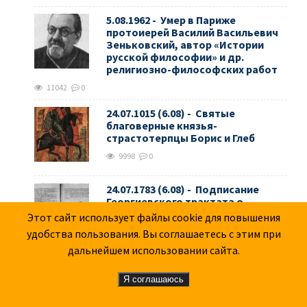
5.08.1962 - Умер в Париже
протоиерей Василий Васильевич
Зеньковский, автор «Истории
русской философии» и др.
религиозно-философских работ
11042
0
24.07.1015 (6.08) - Святые
благоверные князья-
страстотерпцы Борис и Глеб
9998
0
24.07.1783 (6.08) - Подписание
Георгиевского трактата о
вступлении Грузии под
Этот сайт использует файлы cookie для повышения
покровительство России
удобства пользования. Вы соглашаетесь с этим при
17764
2
дальнейшем использовании сайта.
24.7.1915 (6.8) - "Атака мертвецов"
Я соглашаюсь
751
0