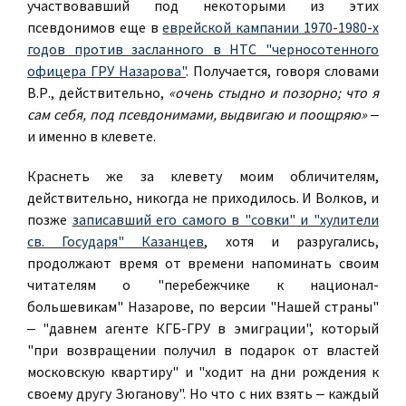
участвовавший под некоторыми из этих
псевдонимов еще в
еврейской кампании 1970-1980-х
годов против засланного в НТС "черносотенного
офицера ГРУ Назарова"
. Получается, говоря словами
В.Р., действительно,
«очень стыдно и позорно; что я
сам себя, под псевдонимами, выдвигаю и поощряю»
‒
и именно в клевете.
Краснеть же за клевету моим обличителям,
действительно, никогда не приходилось. И Волков, и
позже
записавший его самого в "совки" и "хулители
св. Государя" Казанцев
, хотя и разругались,
продолжают время от времени напоминать своим
читателям о "перебежчике к национал-
большевикам" Назарове, по версии "Нашей страны"
‒ "давнем агенте КГБ-ГРУ в эмиграции", который
"при возвращении получил в подарок от властей
московскую квартиру" и "ходит на дни рождения к
своему другу Зюганову". Но что с них взять ‒ каждый