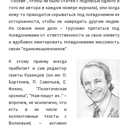
"Посеве", чтобы не было статей с подписью одного и
того же автора в каждом номере журнала), или когда
кому-то приходится скрываться под псевдонимом из
осторожности, чтобы не навредить другим людям.
Но совсем иное дело ‒ трусливо прятаться под
псевдонимами от ответственности за свою клевету
и вдобавок имитировать псевдонимами массовость
своих "единомышленников".
К этому приему всегда
прибегает и сам редактор
газеты Казанцев (он же: О.
Бартенев, П. Савельев, Е.
Фокин, "Политическая
хроника", "Нам пишут из..." ‒
впрочем, не исключено, что
есть в их числе и
коллективные тексты с
Волковым) ‒ активно