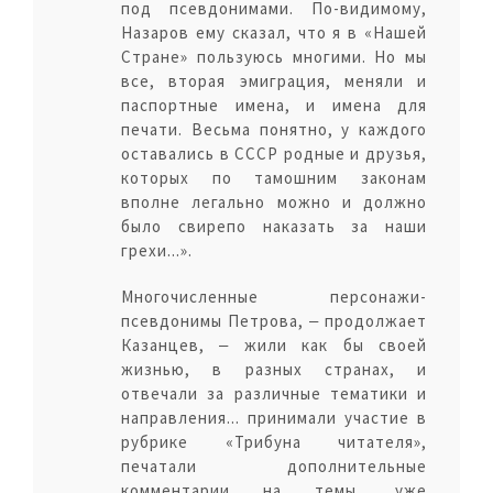
под псевдонимами. По-видимому,
Назаров ему сказал, что я в «Нашей
Стране» пользуюсь многими. Но мы
все, вторая эмиграция, меняли и
паспортные имена, и имена для
печати. Весьма понятно, у каждого
оставались в СССР родные и друзья,
которых по тамошним законам
вполне легально можно и должно
было свирепо наказать за наши
грехи...».
Многочисленные персонажи-
псевдонимы Петрова, ‒ продолжает
Казанцев, ‒ жили как бы своей
жизнью, в разных странах, и
отвечали за различные тематики и
направления... принимали участие в
рубрике «Трибуна читателя»,
печатали дополнительные
комментарии на темы, уже