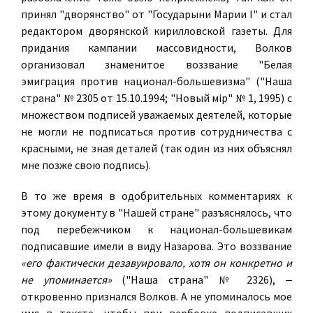
принял "дворянство" от "Государыни Марии I" и стал
редактором дворянской кирилловской газеты. Для
придания кампании массовидности, Волков
организовал знаменитое воззвание "Белая
эмиграция против национал-большевизма" ("Наша
страна" № 2305 от 15.10.1994; "Новый мір" № 1, 1995) с
множеством подписей уважаемых деятелей, которые
не могли не подписаться против сотрудничества с
красными, не зная деталей (так один из них объяснял
мне позже свою подпись).
В то же время в одобрительных комментариях к
этому документу в "Нашей стране" разъяснялось, что
под перебежчиком к национал-большевикам
подписавшие имели в виду Назарова. Это воззвание
«его фактически дезавуировало, хотя он конкретно и
не упоминается»
("Наша страна" № 2326), ‒
откровенно признался Волков. А не упоминалось мое