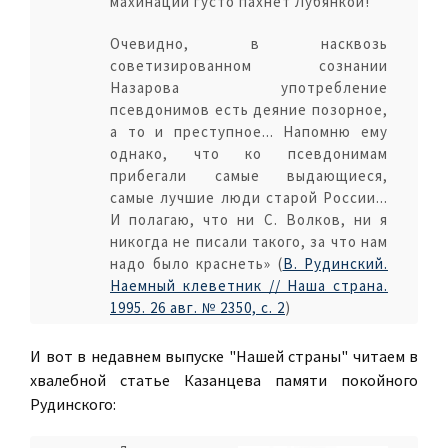
махинаций густо пахнет Лубянкой!
Очевидно, в насквозь
советизированном сознании
Назарова употребление
псевдонимов есть деяние позорное,
а то и преступное... Напомню ему
однако, что ко псевдонимам
прибегали самые выдающиеся,
самые лучшие люди старой России...
И полагаю, что ни С. Волков, ни я
никогда не писали такого, за что нам
надо было краснеть» (
В. Рудинский.
Наемный клеветник // Наша страна.
1995. 26 авг. № 2350, с. 2
)
И вот в недавнем выпуске "Нашей страны" читаем в
хвалебной статье Казанцева памяти покойного
Рудинского: