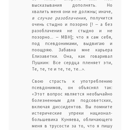
высказывания дополнять. Но
хвалить меня они не должны; иначе,
в случае разоблачения
, получится
очень стыдно и позорно [! ‒ а без
разоблачения не стыдно и не
позорно... ‒ МВН]; что я сам себя,
под псевдонимами, выдвигаю и
поощряю. Забавна мне карьера
Елизаветки. Она, как говаривал
Пушкин: Все сердца пленяет эти,
Те, те, те и те, те, те...».
Свою страсть к употреблению
псевдонимов, он объяснял так:
«Этот вопрос является необычайно
болезненным для подсоветских,
включая диссидентов. Вы помните
истерические упреки национал-
большевика Куняева, обличающего
меня в трусости за то, что я пишу