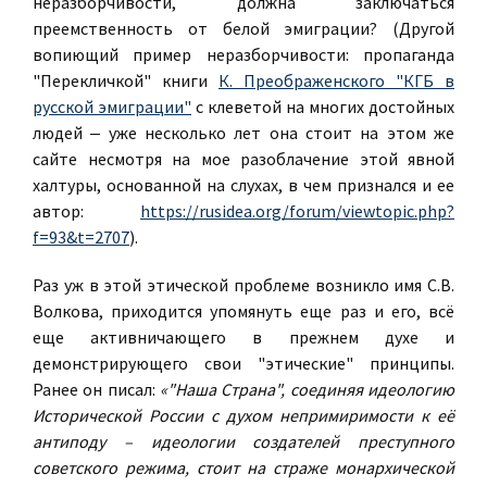
неразборчивости, должна заключаться
преемственность от белой эмиграции? (Другой
вопиющий пример неразборчивости: пропаганда
"Перекличкой" книги
К. Преображенского "КГБ в
русской эмиграции"
с клеветой на многих достойных
людей ‒ уже несколько лет она стоит на этом же
сайте несмотря на мое разоблачение этой явной
халтуры, основанной на слухах, в чем признался и ее
автор:
https://rusidea.org/forum/viewtopic.php?
f=93&t=2707
).
Раз уж в этой этической проблеме возникло имя С.В.
Волкова, приходится упомянуть еще раз и его, всё
еще активничающего в прежнем духе и
демонстрирующего свои "этические" принципы.
Ранее он писал:
«"Наша Страна", соединяя идеологию
Исторической России с духом непримиримости к её
антиподу – идеологии создателей преступного
советского режима, стоит на страже монархической