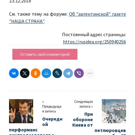
13.12.2018
См. также тему на форуме:
Об "аргентинской" газете
"НАША СТРАНА"
.
Постоянный адрес страницы:
https://rusidea.org/250940256
Оставить свой комментарий
«
Следующая
Предыдуща
запись »
я запись
При
Очередн
обороне
ой
Киева от
перформанс
петлюровцев