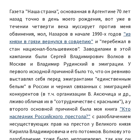
Газета "Наша страна", основанная в Аргентине 70 лет
назад точно в день моего рождения, вот уже в
течении четверти века муссирует против меня
обвинения, мол, Назаров в начале 1990-х годов
"из
князи в грязи вернулся в совдепию"
и "перебежал в
стан национал-большевиков". Заводилами в этой
кампании были Сергей Владимирович Волков в
Москве и Владимир Рудинский в эмиграции. У
первого исходной причиной было то, что он ревниво
выставлял себя перед эмигрантами "единственным
белым" в России и чернил связанных с эмиграцией
конкурентов (в т.ч. организации В. Аксючица и др.,
лживо обличая их в "сотрудничестве с красными"), а у
второго основной причиной была моя книга
"Кто
наследник Российского престола?"
с разоблачением
несуществующих прав на престол у Великого князя
Кирилла Владимировича и его потомков. Волкову это
разоблачение тоже было неприемлемо, так как он