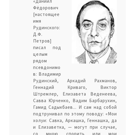
«Даниил
Фёдорович
[настоящее
имя
Рудинского:
Д.Ф.
Петров]
писал под
целым
рядом
псевдонимо
в: Владимир
Рудинский, Аркадий Рахманов,
Геннадий Криваго, Виктор
Штремлер, Елизавета Веденеева,
Савва Юрченко, Вадим Барбарухин,
Гамид Садыкбаев... И сам над собой
подтрунивал по этому поводу: «Мои
холуи: Савка, Аркашка, Геннашка, да
и Елизаветка, — могут при случае,
со мною спорить или мои