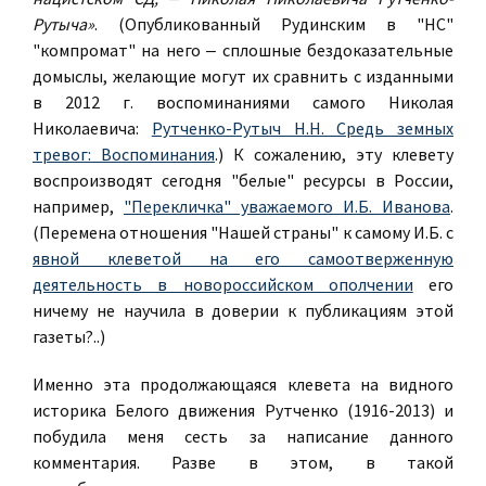
Рутыча»
. (Опубликованный Рудинским в "НС"
"компромат" на него ‒ сплошные бездоказательные
домыслы, желающие могут их сравнить с изданными
в 2012 г. воспоминаниями самого Николая
Николаевича:
Рутченко-Рутыч Н.Н. Средь земных
тревог: Воспоминания
.) К сожалению, эту клевету
воспроизводят сегодня "белые" ресурсы в России,
например,
"Перекличка" уважаемого И.Б. Иванова
.
(Перемена отношения "Нашей страны" к самому И.Б. с
явной клеветой на его самоотверженную
деятельность в новороссийском ополчении
его
ничему не научила в доверии к публикациям этой
газеты?..)
Именно эта продолжающаяся клевета на видного
историка Белого движения Рутченко (1916-2013) и
побудила меня сесть за написание данного
комментария. Разве в этом, в такой