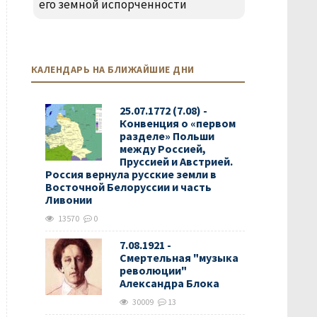
его земной испорченности
КАЛЕНДАРЬ НА БЛИЖАЙШИЕ ДНИ
25.07.1772 (7.08) -
Конвенция о «первом
разделе» Польши
между Россией,
Пруссией и Австрией.
Россия вернула русские земли в
Восточной Белоруссии и часть
Ливонии
13570
0
7.08.1921 -
Смертельная "музыка
революции"
Александра Блока
30009
13