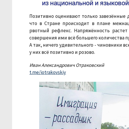
Позитивно оценивают только завезённые ди
что в Стране происходит в плане межна
рвотный рефлекс. Напряжённость растет 
совершения ими всё большего количества пр
А так, ничего удивительного - чиновники в
у них всё позитивно и розово.
Иван Александрович Отраковский
t.me/iotrakovskiy