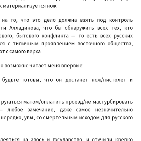
х материализуется нож.
 на то, что это дело должна взять под контроль
ти Алладинова, что бы обнаружить всех тех, кто
ового, бытового конфликта — то есть всех русских
ся с типичным проявлением восточного общества,
 с самого верха.
то возможно читает меня впервые:
 будьте готовы, что он достанет нож/пистолет и
е ругаться матом/оплатить проезд/не мастурбировать
— любое замечание, даже самое незначительно
 нередко, увы, со смертельным исходом для русского
деяться на авось и государство, и отучили крепко