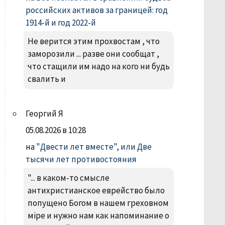
российских активов за границей: год
1914-й и год 2022-й
Не верится этим прохвостам , что
заморозили ... разве они сообщат ,
что стащили им надо на кого ни будь
свалить и
Георгий Я
05.08.2026 в 10:28
на
"Двести лет вместе", или Две
тысячи лет противостояния
"... в каком-то смысле
антихристианское еврейство было
попущено Богом в нашем греховном
міре и нужно нам как напоминание о