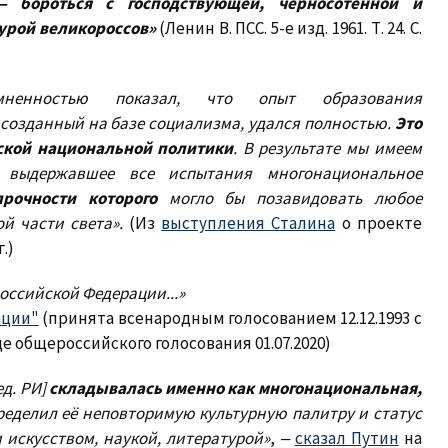
‒ бороться с господствующей, черносотенной и
урой великороссов»
(Ленин В. ПСС. 5-е изд. 1961. Т. 24. С.
ненностью показал, что опыт образования
 созданный на базе социализма, удался полностью.
Это
ской национальной политики
. В результате мы имеем
 выдержавшее все испытания многонациональное
прочности которого
могло бы позавидовать любое
й части света».
(Из
выступления Сталина
о проекте
.)
оссийской Федерации...»
ации"
(принята всенародным голосованием 12.12.1993 с
 общероссийского голосования 01.07.2020)
ед. РИ]
складывалась именно как многонациональная,
еделил её неповторимую культурную палитру и статус
 искусством, наукой, литературой»
,
‒
сказал Путин
на