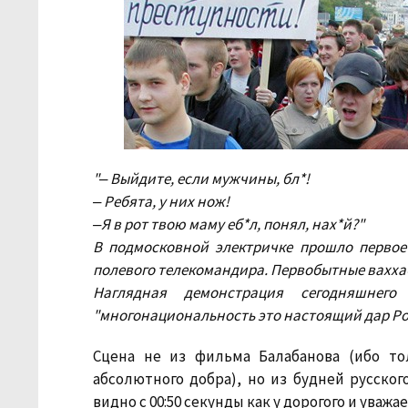
"‒ Выйдите, если мужчины, бл*!
‒ Ребята, у них нож!
‒Я в рот твою маму еб*л, понял, нах*й?"
В подмосковной электричке прошло первое
полевого телекомандира. Первобытные вахха
Наглядная демонстрация сегодняшнег
"многонациональность это настоящий дар Ро
Сцена не из фильма Балабанова (ибо т
абсолютного добра), но из будней русског
видно с 00:50 секунды как у дорогого и уважа