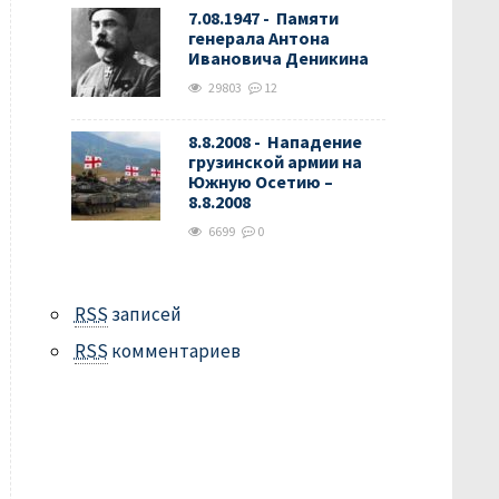
7.08.1947 - Памяти
генерала Антона
Ивановича Деникина
29803
12
8.8.2008 - Нападение
грузинской армии на
Южную Осетию –
8.8.2008
6699
0
RSS
записей
RSS
комментариев