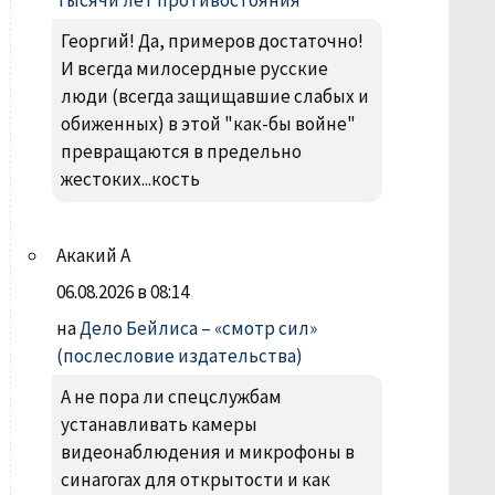
тысячи лет противостояния
Георгий! Да, примеров достаточно!
И всегда милосердные русские
люди (всегда защищавшие слабых и
обиженных) в этой "как-бы войне"
превращаются в предельно
жестоких...кость
Акакий А
06.08.2026 в 08:14
на
Дело Бейлиса – «смотр сил»
(послесловие издательства)
А не пора ли спецслужбам
устанавливать камеры
видеонаблюдения и микрофоны в
синагогах для открытости и как