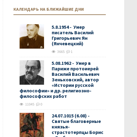
КАЛЕНДАРЬ НА БЛИЖАЙШИЕ ДНИ
5.8.1954 - Умер
писатель Василий
Григорьевич Ян
(Янчевецкий)
3665
1
5.08.1962 - Умер в
Париже протоиерей
Василий Васильевич
Зеньковский, автор
«Истории русской
философии» и др. религиозно-
философских работ
11045
0
24.07.1015 (6.08) -
Святые благоверные
князья-
страстотерпцы Борис