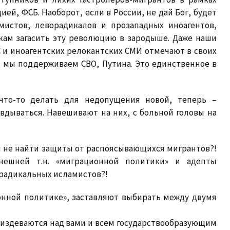
ией, ФСБ. Наоборот, если в России, не дай Бог, будет
мистов, леворадикалов и прозападных иноагентов,
ам загасить эту революцию в зародыше. Даже наши
 и иноагентских релокантских СМИ отмечают в своих
, мы поддерживаем СВО, Путина. Это единственное в
 что-то делать для недопущения новой, теперь –
вдываться. Навешивают на них, с больной головы на
им не найти защиты от распоясывающихся мигрантов?!
нешней т.н. «миграционной политики» и адепты
 радикальных исламистов?!
ионной политике», заставляют выбирать между двумя
к издеваются над вами и всем государствообразующим