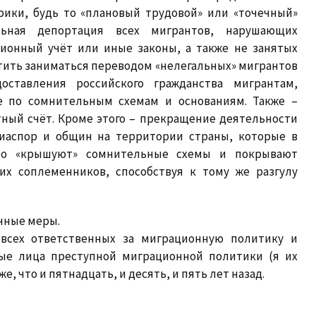
рики, будь то «плановый трудовой» или «точечный»
льная депортация всех мигрантов, нарушающих
ционный учёт или иные законы, а также не занятых
тить заниматься переводом «нелегальных» мигрантов
оставления российского гражданства мигрантам,
е по сомнительным схемам и основаниям. Также –
ный счёт. Кроме этого – прекращение деятельности
иаспор и общин на территории страны, которые в
то «крышуют» сомнительные схемы и покрывают
их соплеменников, способствуя к тому же разгулу
нные меры.
 всех ответственных за миграционную политику и
ые лица преступной миграционной политики (я их
, что и пятнадцать, и десять, и пять лет назад.