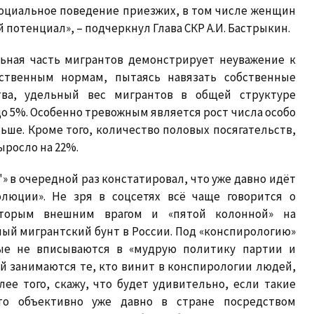
социальное поведение приезжих, в том числе женщин
 потенциал», – подчеркнул Глава СКР А.И. Бастрыкин.
льная часть мигрантов демонстрирует неуважение к
ственным нормам, пытаясь навязать собственные
ва, удельный вес мигрантов в общей структуре
до 5%. Особенно тревожным является рост числа особо
ьше. Кроме того, количество половых посягательств,
росло на 22%.
"» в очередной раз констатировал, что уже давно идёт
олюции». Не зря в соцсетях всё чаще говорится о
которым внешним врагом и «пятой колонной» на
ый мигрантский бунт в России. Под «конспирологию»
ые не вписываются в «мудрую политику партии и
й занимаются те, кто винит в конспирологии людей,
ее того, скажу, что будет удивительно, если такие
то объективно уже давно в стране посредством