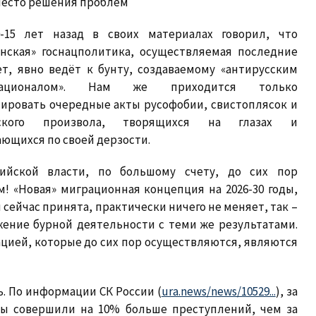
место решения проблем
-15 лет назад в своих материалах говорил, что
янская» госнацполитика, осуществляемая последние
ет, явно ведёт к бунту, создаваемому «антирусским
националом». Нам же приходится только
тировать очередные акты русофобии, свистоплясок и
еского произвола, творящихся на глазах и
ющихся по своей дерзости.
ийской власти, по большому счету, до сих пор
! «Новая» миграционная концепция на 2026-30 годы,
 сейчас принята, практически ничего не меняет, так –
жение бурной деятельности с теми же результатами.
цией, которые до сих пор осуществляются, являются
. По информации СК России (
ura.news/news/10529...
), за
цы совершили на 10% больше преступлений, чем за