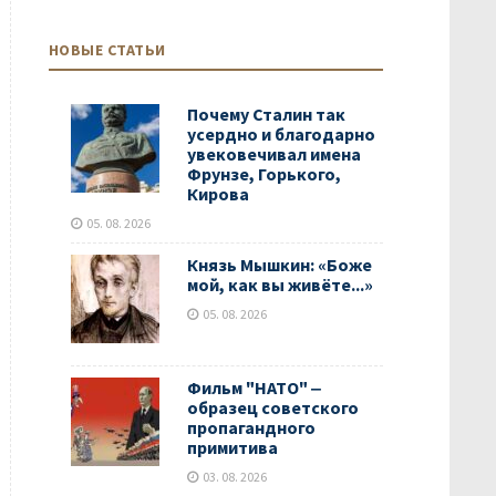
НОВЫЕ СТАТЬИ
Почему Сталин так
усердно и благодарно
увековечивал имена
Фрунзе, Горького,
Кирова
05. 08. 2026
Князь Мышкин: «Боже
мой, как вы живёте...»
05. 08. 2026
Фильм "НАТО" ‒
образец советского
пропагандного
примитива
03. 08. 2026