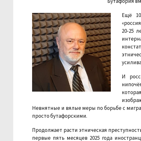
Бутафория в
Ещё 10
«росси
20-25 л
интер
конста
этнич
усилива
И росс
нипочём
которая
изобра
Невнятные и вялые меры по борьбе с мигра
просто бутафорскими.
Продолжает расти этническая преступность
первые пять месяцев 2025 года иностран