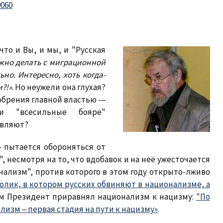
9060
 что и Вы, и мы, и "Русская
ужно делать с миграционной
но. Интересно, хоть когда-
?!»
. Но неужели она глухая?
обрения главной властью -‒
ли "всесильные бояре"
авляют?
‒ пытается обороняться от
, несмотря на то, что вдобавок и на неё ужесточается
ионализм", против которого в этом году открыто-лживо
олик, в котором русских обвиняют в национализме, а
сам Президент приравнял национализм к нацизму:
"По
лизм ‒ первая стадия на пути к нацизму»
.