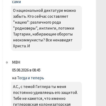
сами
О национальной диктатуре можно
забыть. Кто сейчас составляет
"нацию": различного рода
"родноверы", инглинги, потомки
Тартарии, набирающие обороты
неокоммунисты? Все ненавидят
Христа. И
МВН
05.08.2026 в 08:45
на
Тогда и теперь
А.С., с темой Гитлера ты меня
постоянно удивляешь его защитой.
Тебе не кажется, что именно
гитлеровская колонизаторская