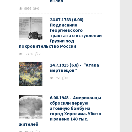
и Глеб
9998
0
24.07.1783 (6.08) -
Подписание
Георгиевского
трактата о вступлении
Грузии под
покровительство России
17766
2
24.7.1915 (6.8) - "Атака
мертвецов"
753
0
6.08.1945 - Американцы
сбросили первую
атомную бомбу на
город Хиросима. Убито
и ранено 140 тыс.
жителей
20223
5