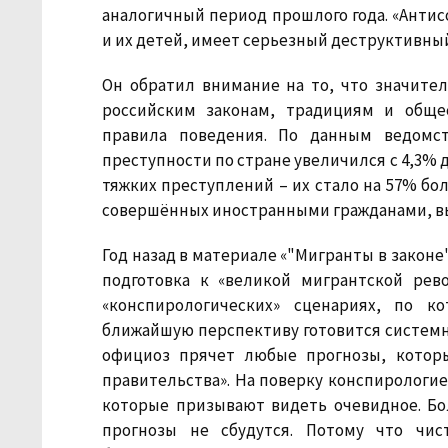
аналогичный период прошлого года. «Анти
и их детей, имеет серьезный деструктивный
Он обратил внимание на то, что значите
российским законам, традициям и обще
правила поведения. По данным ведомст
преступности по стране увеличился с 4,3% 
тяжких преступлений – их стало на 57% бол
совершённых иностранными гражданами, вы
Год назад в материале «"Мигранты в законе
подготовка к «великой мигрантской рев
«конспирологических» сценариях, по 
ближайшую перспективу готовится системн
официоз прячет любые прогнозы, котор
правительства». На поверку конспирологие
которые призывают видеть очевидное. Бол
прогнозы не сбудутся. Потому что чис