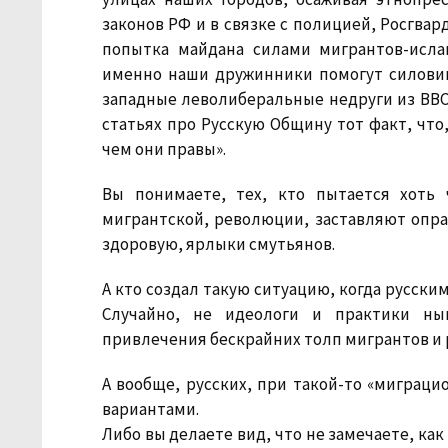
законов РФ и в связке с полицией, Росгвард
попытка майдана силами мигрантов-исла
именно наши дружинники помогут силовик
западные леволиберальные недруги из ВВС
статьях про Русскую Общину тот факт, что
чем они правы».
Вы понимаете, тех, кто пытается хоть
мигрантской, революции, заставляют опра
здоровую, ярлыки смутьянов.
А кто создал такую ситуацию, когда русск
Случайно, не идеологи и практики ны
привлечения бескрайних толп мигрантов и
А вообще, русских, при такой-то «миграц
вариантами.
Либо вы делаете вид, что не замечаете, ка