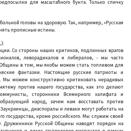
редпосылки для масштабного бунта. Только спичку
больной головы на здоровую. Так, например, «Русская
нять прописные истины.
.
):
ции. Со стороны наших критиков, подлинных врагов
ционалов, леворадикалов и либералов, - мы часто
Общины в том, мы якобы можем стать топливом для
жеские фантазии. Настоящие русские патриоты и
. Мы можем конструктивно критиковать нерадивых
мятежу против нашего государства, как это делают
коммунисты, сторонники Всемирного халифата и
ообразующий народ, зачем нам восставать против
 Заукраинцы, диаспоралы и леваки могут работать на
ого государства, кроме российского. Мы служим своей
ву. Дружинники Русской Общины наводят порядок на
ступников и лихих гастролеров-мигрантов в рамках