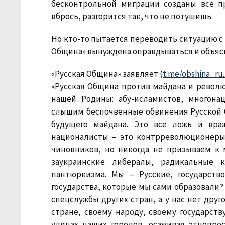
бесконтрольной миграции созданы все п
вбрось, разгорится так, что не потушишь.
Но кто-то пытается переводить ситуацию с 
Община» вынуждена оправдываться и объяс
«Русская Община» заявляет (
t.me/obshina_ru..
«Русская Община против майдана и револю
нашей Родины: абу-исламистов, многона
слышим беспочвенные обвинения Русской 
будущего майдана. Это все ложь и вра
националисты – это контрреволюционеры
чиновников, но никогда не призываем к 
заукраинские либералы, радикальные 
пантюркизма. Мы – Русские, государств
государства, которые мы сами образовали?
спецслужбы других стран, а у нас нет друг
стране, своему народу, своему государст
улицах наших городов, осаживая этнопре