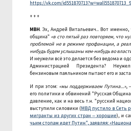
https://vk.com/id551870713?w=wall551870713_
+ + +
МВН
. Эх, Андрей Витальевич... Вот именно,
община"
«в сто пятый раз повторяем, что н
проблемой не в режиме профанации, а реаль
нибудь будем услышаны кем-нибудь во власти
И неужели всё это делается без ведома и од
Администрацией Президента? Неуже
бензиновым паяльником пытают его и заст
И при этом:
«мы поддерживаем Путина...»
, 
его политики и обвинений "Русская Община"
давление, как и на весь т.н. "русский нац
выступили силовики (
МВД пустило в Сеть р
мигранты из других стран ‒ хорошие
), и 
чьим стопам идет Путин", заявляя: «Национа