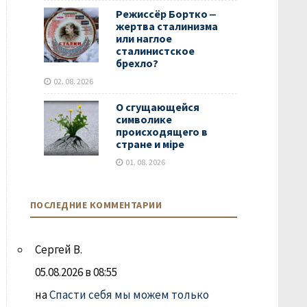
Режиссёр Бортко ‒
жертва сталинизма
или наглое
сталинистское
брехло?
02. 08. 2026
О сгущающейся
символике
происходящего в
стране и мiре
01. 08. 2026
ПОСЛЕДНИЕ КОММЕНТАРИИ
Сергей В.
05.08.2026 в 08:55
на
Спасти себя мы можем только