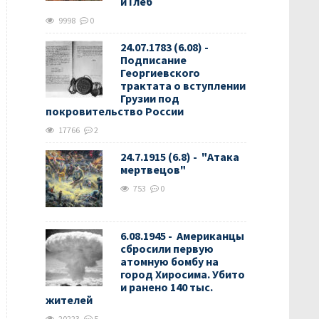
и Глеб
9998
0
24.07.1783 (6.08) -
Подписание
Георгиевского
трактата о вступлении
Грузии под
покровительство России
17766
2
24.7.1915 (6.8) - "Атака
мертвецов"
753
0
6.08.1945 - Американцы
сбросили первую
атомную бомбу на
город Хиросима. Убито
и ранено 140 тыс.
жителей
20223
5