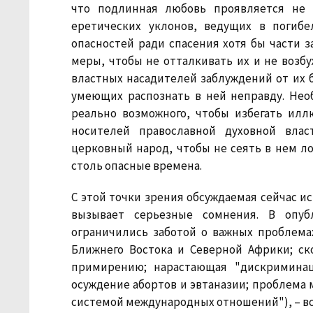
что подлинная любовь проявляется не 
еретических уклонов, ведущих в погиб
опасностей ради спасения хотя бы части з
меры, чтобы не отталкивать их и не возб
властных насадителей заблуждений от их 
умеющих распознать в ней неправду. Не
реально возможного, чтобы избегать илл
носителей православной духовной влас
церковный народ, чтобы не сеять в нем ло
столь опасные времена.
С этой точки зрения обсуждаемая сейчас и
вызывает серьезные сомнения. В опу
ограничились заботой о важных проблема
Ближнего Востока и Северной Африки; ск
примирению; нарастающая "дискриминац
осуждение абортов и эвтаназии; проблема
системой международных отношений"), – вс