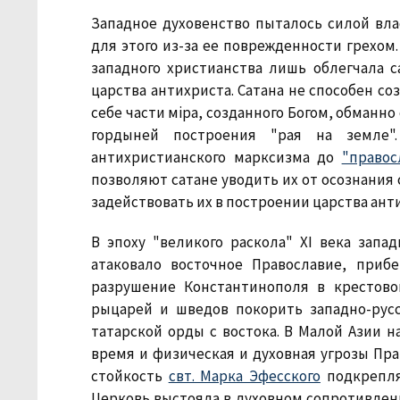
Западное духовенство пыталось силой вла
для этого из-за ее поврежденности грехом.
западного христианства лишь облегчала с
царства антихриста. Сатана не способен со
себе части мiра, созданного Богом, обманн
гордыней построения "рая на земле"
антихристианского марксизма до
"правос
позволяют сатане уводить их от осознания 
задействовать их в построении царства ант
В эпоху "великого раскола" XI века запа
атаковало восточное Православие, прибе
разрушение Константинополя в крестово
рыцарей и шведов покорить западно-рус
татарской орды с востока. В Малой Азии н
время и физическая и духовная угрозы Пр
стойкость
свт. Марка Эфесского
подкрепля
Церковь выстояла в духовном сопротивлении