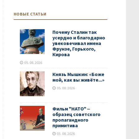
НОВЫЕ СТАТЬИ
Почему Сталин так
усердно и благодарно
увековечивал имена
Фрунзе, Горького,
Кирова
05. 08. 2026
Князь Мышкин: «Боже
мой, как вы живёте...»
05. 08. 2026
Фильм "НАТО" ‒
образец советского
пропагандного
примитива
03. 08. 2026