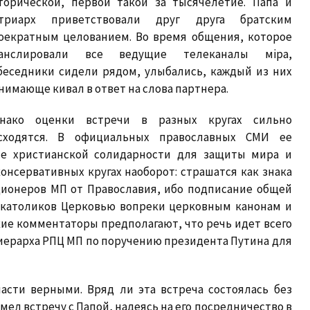
торической, первой такой за тысячелетие. Папа и
триарх приветствовали друг друга братским
оекратным целованием. Во время общения, которое
анслировали все ведущие телеканалы мiра,
беседники сидели рядом, улыбались, каждый из них
нимающе кивал в ответ на слова партнера.
нако оценки встречи в разных кругах сильно
сходятся. В официальных православных СМИ ее
е христианской солидарности для защиты мира и
онсервативных кругах наоборот: страшатся как знака
ционеров МП от Православия, ибо подписание общей
-католиков Церковью вопреки церковным канонам и
е комментаторы предполагают, что речь идет всего
ерарха РПЦ МП по поручению президента Путина для
асти верными. Вряд ли эта встреча состоялась без
мел встречу с Папой, надеясь на его посредничество в