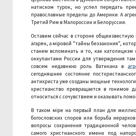
натиском турок, но успел передать пр
православные пределы до Америки. А агре
Третий Рим в Малороссии и Белоруссии.
Оставим сейчас в стороне общеизвестную 
агарян, а мiровой "тайны беззакония", кот
станем вспоминать и то, как католицизм
оккупантами России для утверждения там 
совсем недавнюю роль Ватикана в
аг
сегодняшнее состояние постхристианско
антихриста уже созданы мощные технологи
христианство превращается в гонимое д
относиться с сочувствием и оказывать помо
В таком мiре на первый план для милли
богословских споров или борьба иерархо
вопросы сохранения традиционной челов
самого христианского имени под напор