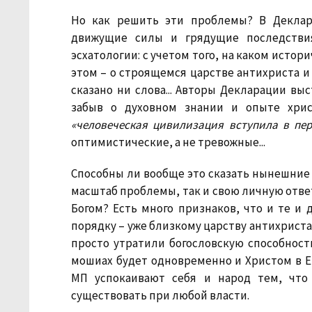
Но как решить эти проблемы? В Деклар
движущие силы и грядущие последствия
эсхатологии: с учетом того, на каком истор
этом – о строящемся царстве антихриста и
сказано ни слова... Авторы Декларации в
забыв о духовном знании и опыте хрис
«человеческая цивилизация вступила в пе
оптимистические, а не тревожные...
Способны ли вообще это сказать нынешние 
масштаб проблемы, так и свою личную отве
Богом? Есть много признаков, что и те и
порядку – уже близкому царству антихриста
просто утратили богословскую способност
мошиах будет одновременно и Христом в 
МП успокаивают себя и народ тем, чт
существовать при любой власти.