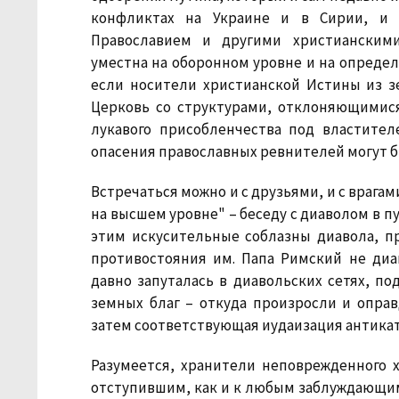
конфликтах на Украине и в Сирии, и 
Православием и другими христианскими
уместна на оборонном уровне и на определ
если носители христианской Истины из 
Церковь со структурами, отклоняющимися
лукавого присобленчества под властител
опасения православных ревнителей могут 
Встречаться можно и с друзьями, и с врагам
на высшем уровне" – беседу с диаволом в п
этим искусительные соблазны диавола, п
противостояния им. Папа Римский не диав
давно запуталась в диавольских сетях, п
земных благ – откуда произросли и опра
затем соответствующая иудаизация антика
Разумеется, хранители неповрежденного 
отступившим, как и к любым заблуждающимс