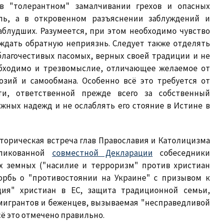
в "толерантном" замалчивании грехов и опасных
ель, а в откровенном разъяснении заблуждений и
аблудших. Разумеется, при этом необходимо чувство
уждать обратную неприязнь. Следует также отделять
благочестивых пасомых, верных своей традиции и не
обходимо и трезвомыслие, отличающее желаемое от
юзий и самообмана. Особенно всё это требуется от
ти, ответственной прежде всего за собственный
жных надежд и не ослаблять его стояние в Истине в
сторическая встреча глав Православия и Католицизма
бликованной
совместной Декларации
собеседники
х земных ("насилие и терроризм" против христиан
орбь о "противостоянии на Украине" с призывом к
ия" христиан в ЕС, защита традиционной семьи,
 мигрантов и беженцев, вызываемая "несправедливой
ё это отмечено правильно.