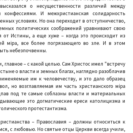
высказался о несущественности различий между
 конфессиями. И межхристианская солидарность
енных условиях. Но она переходит в отступничество,
земных политических соображений уравнивают свою
 от Истины, а еще хуже – когда это происходит из
ей мiра, все более погрязающего во зле. И в этом
быть небезпочвенны.
и, главное – с какой целью. Сам Христос имел "встречу
устыне о власти и земных благах, наглядно разоблачив
рименяемые им к человечеству, и это дало образец
ол, но возглавляемая им часть христианского мiра
одпав под те самые соблазны власти и материальных
вдывающие это догматические ереси католицизма и
толического протестантизма.
христианства – Православия – должны относиться к
я, с любовью. Но святые отцы Церкви всегда учили,