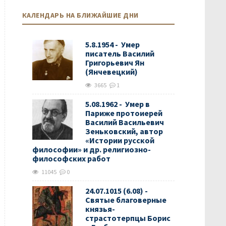
КАЛЕНДАРЬ НА БЛИЖАЙШИЕ ДНИ
5.8.1954 - Умер
писатель Василий
Григорьевич Ян
(Янчевецкий)
3665
1
5.08.1962 - Умер в
Париже протоиерей
Василий Васильевич
Зеньковский, автор
«Истории русской
философии» и др. религиозно-
философских работ
11045
0
24.07.1015 (6.08) -
Святые благоверные
князья-
страстотерпцы Борис