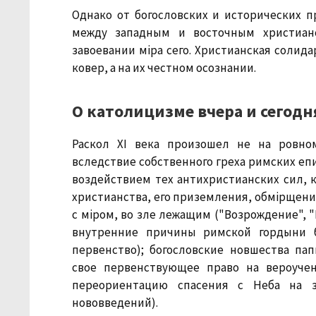
Однако от богословских и исторических п
между западным и восточным христиан
завоевании мiра сего. Христианская солид
ковер, а на их честном осознании.
О католицизме вчера и сегодн
Раскол XI века произошел не на ровно
вследствие собственного греха римских епи
воздействием тех антихристианских сил, 
христианства, его приземления, обмiрщени
с мiром, во зле лежащим ("Возрождение", 
внутренние причины римской гордыни б
первенство); богословские новшества п
свое первенствующее право на вероучен
переориентацию спасения с Неба на 
нововведений).