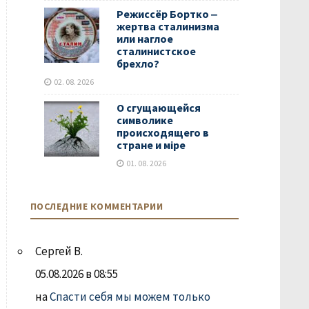
Режиссёр Бортко ‒
жертва сталинизма
или наглое
сталинистское
брехло?
02. 08. 2026
О сгущающейся
символике
происходящего в
стране и мiре
01. 08. 2026
ПОСЛЕДНИЕ КОММЕНТАРИИ
Сергей В.
05.08.2026 в 08:55
на
Спасти себя мы можем только