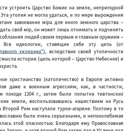
сти устроить Царство Божие на земле, непригодной
 Эта утопия не могла удаться, и по мере вырождения
атане завоевание мiра для иного земного царства –
здать свой мiр, он может лишь отнимать и подчинять
о соблазняя людей своим первым и главным оружием –
. Все идеологии, ставящие себе эту цель (от
лавного хилиазма"
), вследствие своей утопичности
смысла истории (цель которой – Царство Небесное) и
ихриста.
дное христианство (католичество) в Европе активно
гая даже к военным агрессиям, как, в частности,
м походе 1204 г., затем были попытки тевтонских
ские земли, воспользовавшись нашествием на Русь
а Второй Рим наступали турки-агаряне. Поэтому в то
авославию были очень серьезными, и непоколебимая
лась этой опасностью. Благодаря ему Православная
 Западу, и хотя второй Рим затем пал в XV веке под