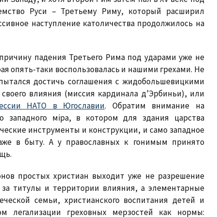
еемство Руси – Третьему Риму, который расширил
ссивное наступление католичества продолжилось на
причину падения Третьего Рима под ударами уже не
орая опять-таки воспользовалась и нашими грехами. Не
 пытался достичь соглашения с жидобольшевицкими
своего влияния (миссия кардинала д’Эрбиньи), или
рессии НАТО в Югославии
. Обратим внимание на
го западного мiра, в котором для здания царства
ческие инструменты и конструкции, и само западное
аже в быту. А у православных к гонимым принято
щь.
онов простых христиан выходит уже не разрешение
в за титулы и территории влияния, а элементарные
еческой семьи, христианского воспитания детей и
ом легализации греховных мерзостей как нормы: