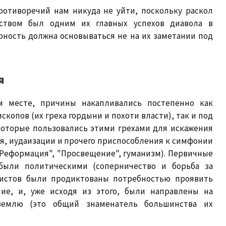
ротиворечий нам никуда не уйти, поскольку раскол
ством был одним их главных успехов диавола в
арность должна основываться не на их заметании под
я
м месте, причины накапливались постепенно как
скопов (их греха гордыни и похоти власти), так и под
которые пользовались этими грехами для искажения
я, иудаизации и прочего приспособления к симфонии
"Реформация", "Просвещение", гуманизм). Первичные
ыли политическими (соперничество и борьба за
апистов были продиктованы потребностью проявить
ие, и, уже исходя из этого, были направлены на
землю (это общий знаменатель большинства их