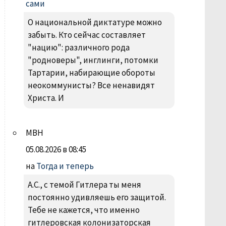
сами
О национальной диктатуре можно
забыть. Кто сейчас составляет
"нацию": различного рода
"родноверы", инглинги, потомки
Тартарии, набирающие обороты
неокоммунисты? Все ненавидят
Христа. И
МВН
05.08.2026 в 08:45
на
Тогда и теперь
А.С., с темой Гитлера ты меня
постоянно удивляешь его защитой.
Тебе не кажется, что именно
гитлеровская колонизаторская