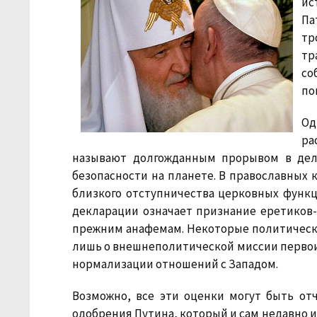
ис
Па
тр
тр
со
по
Од
ра
называют долгожданным прорывом в дел
безопасности на планете. В православных к
близкого отступничества церковных функ
декларации означает признание еретиков
прежним анафемам. Некоторые политически
лишь о внешнеполитической миссии первои
нормализации отношений с Западом.
Возможно, все эти оценки могут быть отч
одобрения Путина, который и сам недавно и