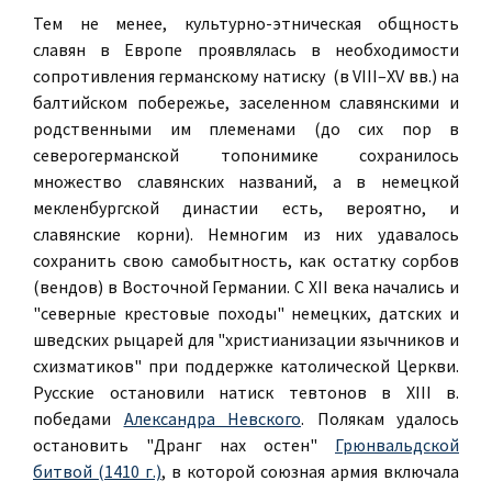
Тем не менее, культурно-этническая общность
славян в Европе проявлялась в необходимости
сопротивления германскому натиску (в VIII–XV вв.) на
балтийском побережье, заселенном славянскими и
родственными им племенами (до сих пор в
северогерманской топонимике сохранилось
множество славянских названий, а в немецкой
мекленбургской династии есть, вероятно, и
славянские корни). Немногим из них удавалось
сохранить свою самобытность, как остатку сорбов
(вендов) в Восточной Германии. С XII века начались и
"северные крестовые походы" немецких, датских и
шведских рыцарей для "христианизации язычников и
схизматиков" при поддержке католической Церкви.
Русские остановили натиск тевтонов в XIII в.
победами
Александра Невского
. Полякам удалось
остановить "Дранг нах остен"
Грюнвальдской
битвой (1410 г.)
, в которой союзная армия включала