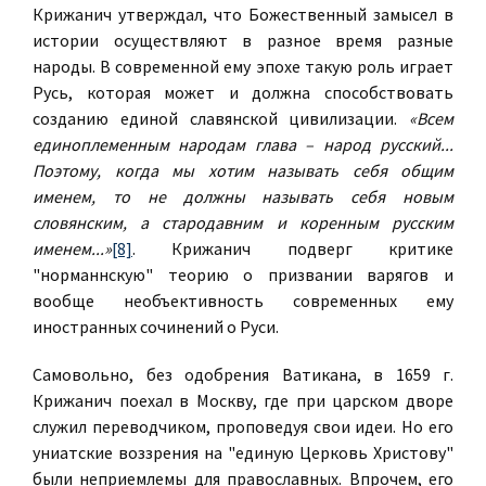
Крижанич утверждал, что Божественный замысел в
истории осуществляют в разное время разные
народы. В современной ему эпохе такую роль играет
Русь, которая может и должна способствовать
созданию единой славянской цивилизации.
«Всем
единоплеменным народам глава – народ русский...
Поэтому, когда мы хотим называть себя общим
именем, то не должны называть себя новым
словянским, а стародавним и коренным русским
именем...»
[8]
. Крижанич подверг критике
"норманнскую" теорию о призвании варягов и
вообще необъективность современных ему
иностранных сочинений о Руси.
Самовольно, без одобрения Ватикана, в 1659 г.
Крижанич поехал в Москву, где при царском дворе
служил переводчиком, проповедуя свои идеи. Но его
униатские воззрения на "единую Церковь Христову"
были неприемлемы для православных. Впрочем, его