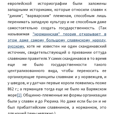
европейской историографии были заложены
западными историками, которые относили славян к
"диким", "варварским" племенам, способным лишь
перенимать западную культуру и не способным даже
самостоятельно создать государственность. (Так
называемая
"норманнская" теория отказывает в
этом даже самому большому славянскому народу,
русскому
, хотя не известен ни один скандинавский
источник, свидетельствующий о призвании оттуда
славянами правителя. У самих скандинавов в то время
еще не было государственности такого
централизованного вида, чтобы переносить ее
организующие принципы славянам: и у норвежцев, и
у шведов, и у датчан первые короли появились позже
862 г.; а германцев тогда еще не было на Варяжском
море
[1]
. Общинно-племенные же формы организации
были у славян и до Рюрика. Но даже если бы он и не
был прибалтийским славянином, а норманном, это
для нашей темы неважно.)