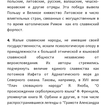
польские, литовские, русские, валашские, чешско-
моравские и другие отряды. Эта победа вывела
Польшу и Великое княжество Литовское в число
влиятельных стран, связанных с могущественным в
то время католическим Римом как его славянский
форпост.
4.
Малые славянские народы, не имевшие своей
государственности, искали психологическую опору в
принадлежности к большой этнической и языковой
славянской общности независимо от
вероисповедания. Их авторы стремились
подчеркнуть величие единого славянства как
потомков Иафета от Адриатического моря до
Северного океана. Таковы, например, в XVII веке
"Плач словацкого народа" Я. Якоба, "О
происхождении серболужицкого языка" Ф. Френцеля,
упомянутая книга М. Орбини и другие, в том числе
распространившиеся легенды о "Грамоте Александра