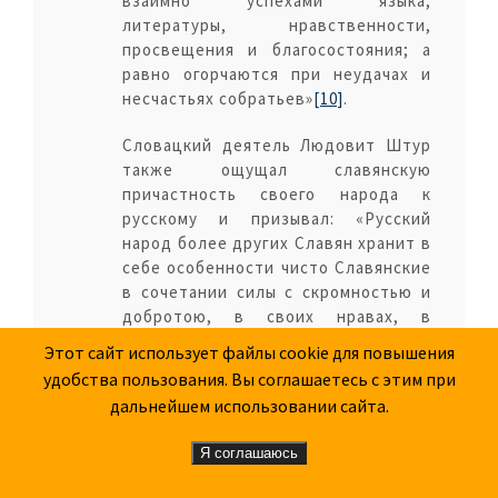
взаимно успехами языка,
литературы, нравственности,
просвещения и благосостояния; а
равно огорчаются при неудачах и
несчастьях собратьев»
[10]
.
Словацкий деятель Людовит Штур
также ощущал славянскую
причастность своего народа к
русскому и призывал: «Русский
народ более других Славян хранит в
себе особенности чисто Славянские
в сочетании силы с скромностью и
добротою, в своих нравах, в
общинном устройстве, и наконец он
Этот сайт использует файлы cookie для повышения
умел избежать главного недостатка
удобства пользования. Вы соглашаетесь с этим при
Славянской государственности, и в
дальнейшем использовании сайта.
следствие этого, образовал единое
могущественное Государство.
Я соглашаюсь
Только в нем имеет Славянская
жизнь основание и опору для своего