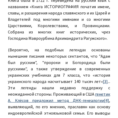
Книга была в 1722 г. переведена на русский язык с
названием «Книга ИСТОРИОГРАФИЯ початия имене,
славы, и разширения народа славянского и их Царей и
Владетелей под многими имянами и со многими
Царствиями, Королевствами, и Провинциами.
Собрана из многих книг исторических, чрез
Господина Мавроурбина Архимандрита Рагужского».
(Вероятно, на подобных легендах основаны
нынешние писания некоторых сектантов, что "Адам
был русским", "пророки и Богородица были
русскими", а также утверждение в современных
украинских учебниках для 7 класса, что «история
украинского народа насчитывает 140 тысяч лет»
[3]
...
Эти легенды нашли недавно поддержку с
неожиданной стороны. Проживающий в США
генетик
А. Клёсов предложил метод ДНК-генеалогии
[4]
,
выявляющий, по его мнению, праславян как основу
индоевропейской этноязыковой семьи. Его выводы