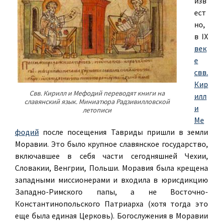
изв
ест
но,
в IX
век
е
свв.
Кир
Свв. Кирилл и Мефодий переводят книги на
илл
славянский язык. Миниатюра Радзивилловской
и
летописи
Ме
фодий
после посещения Тавриды пришли в земли
Моравии. Это было крупное славянское государство,
включавшее в себя части сегодняшней Чехии,
Словакии, Венгрии, Польши. Моравия была крещена
западными миссионерами и входила в юрисдикцию
Западно-Римского папы, а не Восточно-
Константинопольского Патриарха (хотя тогда это
еще была единая Церковь). Богослужения в Моравии