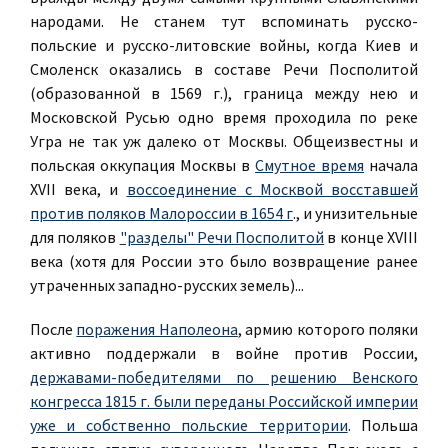
народами. Не станем тут вспоминать русско-
польские и русско-литовские войны, когда Киев и
Смоленск оказались в составе Речи Посполитой
(образованной в 1569 г.), граница между нею и
Московской Русью одно время проходила по реке
Угра не так уж далеко от Москвы. Общеизвестны и
польская оккупация Москвы в
Смутное время
начала
XVII века, и
воссоединение с Москвой восставшей
против поляков Малороссии в 1654 г
., и унизительные
для поляков
"разделы" Речи Посполитой
в конце XVIII
века (хотя для России это было возвращение ранее
утраченных западно-русских земель)...
После
поражения Наполеона
, армию которого поляки
активно поддержали в войне против России,
державами-победителями по решению Венского
конгресса 1815 г. были переданы Российской империи
уже и собственно польские территории
. Польша