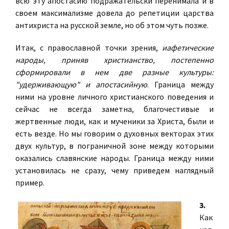
всю эту апостасию подражательски перенимала и в
своем максимализме довела до репетиции царства
антихриста на русской земле, но об этом чуть позже.
Итак, с православной точки зрения,
иафетические
народы, приняв христианство, постепенно
сформировали в нем две разные культуры:
"удерживающую" и апостасийную
. Граница между
ними на уровне личного христианского поведения и
сейчас не всегда заметна, благочестивые и
жертвенные люди, как и мученики за Христа, были и
есть везде. Но мы говорим о духовных векторах этих
двух культур, в пограничной зоне между которыми
оказались славянские народы. Граница между ними
установилась не сразу, чему приведем наглядный
пример.
3.
Как