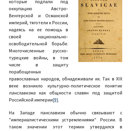
которые подпали под
оккупацию Австро-
Венгерской и Османской
империй, тяготели к России,
надеясь на ее помощь в
своей национально-
освободительной борьбе.
Многочисленные русско-
турецкие войны, в том
числе в защиту
порабощенных
православных народов, обнадеживали их. Так в XIX
веке возникло культурно-политическое понятие
панславизма
как общности славян под защитой
Российской империи
[9]
.
На Западе панславизм обычно связывают с
"империалистическими устремлениями" России. В
таком значении этот термин утвердился в