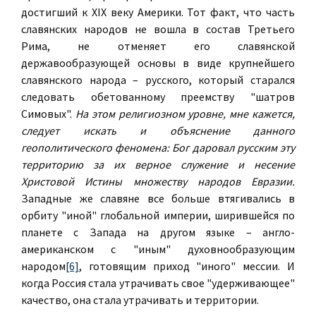
достигший к XIX веку Америки. Тот факт, что часть
славянских народов не вошла в состав Третьего
Рима, не отменяет его славянской
державообразующей основы в виде крупнейшего
славянского народа – русского, который старался
следовать обетованному преемству "шатров
Симовых".
На этом религиозном уровне, мне кажется,
следует искать и объяснение данного
геополитического феномена: Бог даровал русским эту
территорию за их верное служение и несение
Христовой Истины множеству народов Евразии.
Западные же славяне все больше втягивались в
орбиту "иной" глобальной империи, ширившейся по
планете с Запада на другом языке – англо-
американском с "иным" духовнообразующим
народом
[6]
, готовящим приход "иного" мессии. И
когда Россия стала утрачивать свое "удерживающее"
качество, она стала утрачивать и территории.