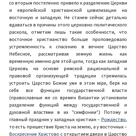
со вторым постепенно привело к разделению Церкви
и европейской христианской цивилизации на
восточную и западную. Не станем сейчас детально
вдаваться в причины этого церковно-политического
раскола, отметим лишь такие особенности, что
восточное христианство больше проповедовало
устремленность к спасению в вечное Царство
Небесное, рассматривая земную жизнь как
временную именно для этой цели, тогда как западная
Церковь на основе римской рациональной и
правовой организующей традиции стремилась
устроить Царство Божие уже в этом мiре, беря на
себя все функции государственной власти
(православные же со времен Византии установили
разделение функций между государственной и
духовной властями в их "симфонии".) Потому и
главный праздник у западных христиан –
Рождество
,
то есть пришествие Христа на землю, а у восточных –
Воскресение Христово
с открытием двери в Царство