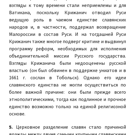
взгляды к тому времени стали неприемлемы и для
Ватикана, поскольку Крижанич отводил Руси
ведущую роль в чаемом единстве славянских
народов и, в частности, поддержал возвращение
Малороссии в состав Руси. И на тогдашней Руси
Крижанич также многое подверг критике и выдвинул
программу реформ, необходимых для исполнения
объединительной миссии Русского государства.
Взгляды Крижанича были недооценены русской
властью (он был обвинен в поддержке униатов и в
1661 г. сослан в Тобольск). Однако его идеи
славянского единства не могли осуществиться по
более важной причине: они были прежде всего
этнополитическими, тогда как подлинное и прочное
единство возможно только на единой религиозной
основе.
5.
Церковное разделение славян стало причиной
вражды между двумя самыми крупными славянскими