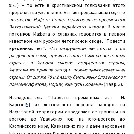
9:27), – то есть в христианском толковании этого
пророчества уже в книге Бытия предсказывается, что
потомство Иафета станет религиозным преемником
Ветхозаветной Церкви еврейского народа
. В числе
потомков Иафета о славянах говорится в первом
известном нам русском летописном своде, "Повести
временных лет":
«По разрушении же столпа и по
разделении язык, прияша сынове Симови восточныя
страны, а Хамови сынове полуденныя страны,
Афетови же прияша запад и полунощныя [северные]
страны. От сих же 70 и 2 языку бысть язык Словенеск от
племени Афетова, Норци, еже суть Словене»
(Лавр. 3).
Исследователь "Повести временных лет" Н.
Барсов
[5]
из летописного перечня народов на
Иафетовой территории определяет ее границы на
востоке до Уральских гор, на юго-востоке до
Каспийского моря, Кавказских гор и даже верховьев
Ефрата, а на западе Иафетов предел охватывает всю