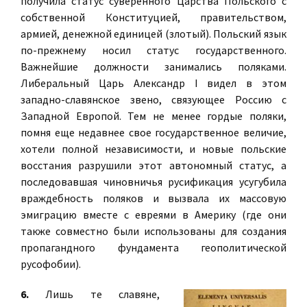
получила статус суверенного Царства Польского с
собственной Конституцией, правительством,
армией, денежной единицей (злотый). Польский язык
по-прежнему носил статус государственного.
Важнейшие должности занимались поляками.
Либеральный Царь Александр I видел в этом
западно-славянское звено, связующее Россию с
Западной Европой. Тем не менее гордые поляки,
помня еще недавнее свое государственное величие,
хотели полной независимости, и новые польские
восстания разрушили этот автономный статус, а
последовавшая чиновничья русификация усугубила
враждебность поляков и вызвала их массовую
эмиграцию вместе с евреями в Америку (где они
также совместно были использованы для создания
пропагандного фундамента геополитической
русофобии).
6.
Лишь те славяне,