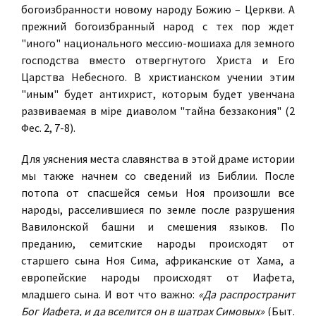
богоизбранности новому народу Божию – Церкви. А
прежний богоизбранный народ с тех пор ждет
"иного" национального мессию-мошиаха для земного
господства вместо отвергнутого Христа и Его
Царства Небесного. В христианском учении этим
"иным" будет антихрист, которым будет увенчана
развиваемая в мiре диаволом "тайна беззакония" (2
Фес. 2, 7-8).
Для уяснения места славянства в этой драме истории
мы также начнем со сведений из Библии. После
потопа от спасшейся семьи Ноя произошли все
народы, расселившиеся по земле после разрушения
Вавилонской башни и смешения языков. По
преданию, семитские народы происходят от
старшего сына Ноя Сима, африканские от Хама, а
европейские народы происходят от Иафета,
младшего сына. И вот что важно:
«Да распространит
Бог Иафета, и да вселится он в шатрах Симовых»
(Быт.