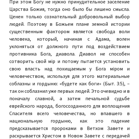
При этом Богу не нужно принудительное заселение
Царства Божия, тогда оно было бы лишено смысла.
Ценен только сознательный добровольный выбор
людей. Поэтому в Божьем плане земной истории
существенным фактором является свобода воли
человека, который, начиная с Адама, волен
уклоняться от должного пути под воздействием
противника Бога, диавола. Диавол не способен
сотворить свой мiр и потому пытается установить
свою власть над похищаемым у Бога мiром и
человечеством, используя для этого материальные
соблазны и гордыню: «будете как боги» (Быт. 3:5), –
так он соблазнил уже первых людей. Это очевидно и в
поначалу славной, а затем печальной судьбе
еврейского народа, богосозданного для воплощения
Спасителя всего человечества, но впавшего в
национальную гордыню, как это падение
предсказывается пророками в Ветхом Завете и
раскрывается Христом в Новом Завете с передачей