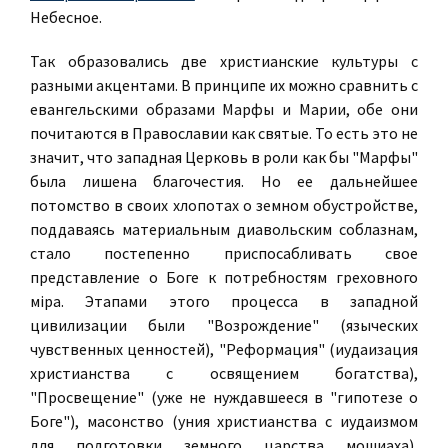
Небесное.
Так образовались две христианские культуры с
разными акцентами. В принципе их можно сравнить с
евангельскими образами Марфы и Марии, обе они
почитаются в Православии как святые. То есть это не
значит, что западная Церковь в роли как бы "Марфы"
была лишена благочестия. Но ее дальнейшее
потомство в своих хлопотах о земном обустройстве,
поддаваясь материальным диавольским соблазнам,
стало постепенно приспосабливать свое
представление о Боге к потребностям греховного
мiра. Этапами этого процесса в западной
цивилизации были "Возрождение" (языческих
чувственных ценностей), "Реформация" (иудаизация
христианства с освящением богатства),
"Просвещение" (уже не нуждавшееся в "гипотезе о
Боге"), масонство (уния христианства с иудаизмом
для подготовки земного царства мошиаха),