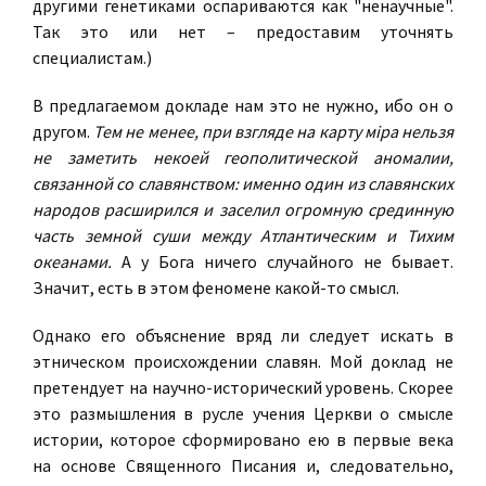
другими генетиками оспариваются как "ненаучные".
Так это или нет – предоставим уточнять
специалистам.)
В предлагаемом докладе нам это не нужно, ибо он о
другом.
Тем не менее, при взгляде на карту м
i
ра нельзя
не заметить некоей геополитической аномалии,
связанной со славянством: именно один из славянских
народов расширился и заселил огромную срединную
часть земной суши между Атлантическим и Тихим
океанами.
А у Бога ничего случайного не бывает.
Значит, есть в этом феномене какой-то смысл.
Однако его объяснение вряд ли следует искать в
этническом происхождении славян. Мой доклад не
претендует на научно-исторический уровень. Скорее
это размышления в русле учения Церкви о смысле
истории, которое сформировано ею в первые века
на основе Священного Писания и, следовательно,