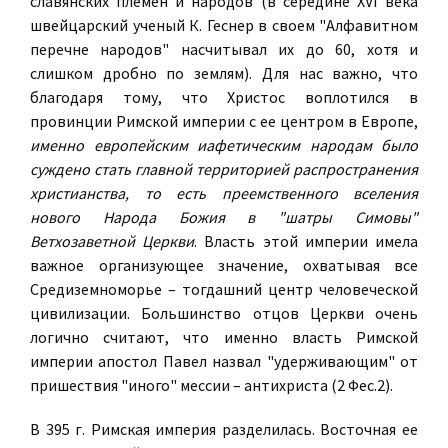
славянских племен и народов (в середине XVI века
швейцарский ученый К. Геснер в своем "Алфавитном
перечне народов" насчитывал их до 60, хотя и
слишком дробно по землям). Для нас важно, что
благодаря тому, что Христос воплотился в
провинции Римской империи с ее центром в Европе,
именно европейским иафетическим народам было
суждено стать главной территорией распространения
христианства, то есть преемственного вселения
нового Народа Божия в "шатры Симовы"
Ветхозаветной Церкви
. Власть этой империи имела
важное организующее значение, охватывая все
Средиземноморье – тогдашний центр человеческой
цивилизации. Большинство отцов Церкви очень
логично считают, что именно власть Римской
империи апостол Павел назвал "удерживающим" от
пришествия "иного" мессии – антихриста (2 Фес.2).
В 395 г. Римская империя разделилась. Восточная ее