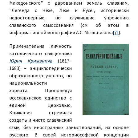
Македонского" с дарованием земель славянам,
"Легенда о Чехе, Лехе и Русе", исторически
недостоверные, но служившие упрочению
славянского самосознания (см. об этом в
информативной монографии А.С. Мыльникова
[7]
).
Примечательна личность
католического священника
Юрия Крижанича
(1617–
1683) – энциклопедически
образованного ученого, по
национальности
хорвата. Проповедуя
всеславянское единство с
единой Церковью,
Крижанич стремился
создать и чисто славянский
язык, без иностранных заимствований, на основе
русского. В своей историософской концепции