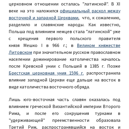
церковном отношении осталась "латинской". В XI
веке на это наложился
официальный раскол между
восточной и западной Церквами
, что, к сожалению,
разделило и славянские народы. Как известно,
Польша под влиянием немцев стала "латинской" уже
с крещения первого польского правителя
князя Мешко I в 966 г.; в
Великом княжестве
Литовском
при значительном русском православном
населении доминирование католичества началось
после Кревской унии с Польшей в 1385 г. Позже
Брестская церковная уния 1596 г.
распространила
влияние западной Церкви еще дальше на восток в
виде католичества восточного обряда.
Лишь юго-восточная часть славян оказалась под
влиянием греческой Византийской империи Второго
Рима, и после его сокрушения турками в
"удерживающей" преемственности образовала
Третий Рим, распространявшийся на восток и