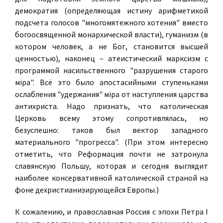
демократия (определяющая истину арифметикой
подсчета голосов "многомятежного хотения" вместо
богоосвященной монархической власти), гуманизм (в
котором человек, а не Бог, становится высшей
ценностью), наконец – атеистический марксизм с
программой насильственного "разрушения старого
мiра". Всё это было апостасийными ступеньками
ослабления "удержания" мiра от наступления царства
антихриста. Надо признать, что католическая
Церковь всему этому сопротивлялась, но
безуспешно: таков был вектор западного
материального "прогресса". (При этом интересно
отметить, что Реформация почти не затронула
славянскую Польшу, которая и сегодня выглядит
наиболее консервативной католической страной на
фоне дехристианизирующейся Европы.)
К сожалению, и православная Россия с эпохи Петра I