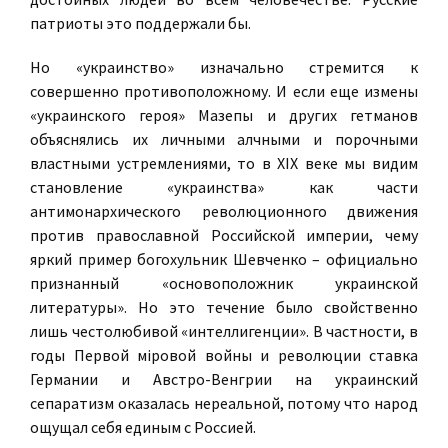
патриоты это поддержали бы.
Но «украинство» изначально стремится к
совершенно противоположному. И если еще измены
«украинского героя» Мазепы и других гетманов
объяснялись их личными алчными и порочными
властными устремлениями, то в XIX веке мы видим
становление «украинства» как части
антимонархического революционного движения
против православной Российской империи, чему
яркий пример богохульник Шевченко – официально
признанный «основоположник украинской
литературы». Но это течение было свойственно
лишь честолюбивой «интеллигенции». В частности, в
годы Первой мiровой войны и революции ставка
Германии и Австро-Венгрии на украинский
сепаратизм оказалась нереальной, потому что народ
ощущал себя единым с Россией.