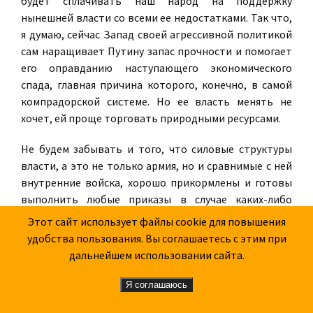
будет сплачивать наш народ на поддержку
нынешней власти со всеми ее недостатками. Так что,
я думаю, сейчас Запад своей агрессивной политикой
сам наращивает Путину запас прочности и помогает
его оправданию наступающего экономического
спада, главная причина которого, конечно, в самой
компрадорской системе. Но ее власть менять не
хочет, ей проще торговать природными ресурсами.
Не будем забывать и того, что силовые структуры
власти, а это не только армия, но и сравнимые с ней
внутренние войска, хорошо прикормлены и готовы
выполнить любые приказы в случае каких-либо
местных волнений. Но до этого пока далеко.
Этот сайт использует файлы cookie для повышения
удобства пользования. Вы соглашаетесь с этим при
– Укрепление военного потенциала, которое мы
дальнейшем использовании сайта.
наблюдаем сегодня в РФ, дело, безусловно,
необходимое, тем более при сосредоточении сил
Я соглашаюсь
НАТО вблизи наших границ. Вместе с тем есть