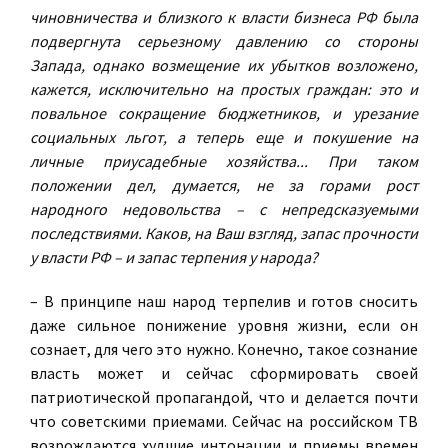
чиновничества и близкого к власти бизнеса РФ была
подвергнута серьезному давлению со стороны
Запада, однако возмещение их убытков возложено,
кажется, исключительно на простых граждан: это и
повальное сокращение бюджетников, и урезание
социальных льгот, а теперь еще и покушение на
личные приусадебные хозяйства... При таком
положении дел, думается, не за горами рост
народного недовольства – с непредсказуемыми
последствиями. Каков, на Ваш взгляд, запас прочности
у власти РФ – и запас терпения у народа?
– В принципе наш народ терпелив и готов сносить
даже сильное понижение уровня жизни, если он
сознает, для чего это нужно. Конечно, такое сознание
власть может и сейчас сформировать своей
патриотической пропагандой, что и делается почти
что советскими приемами. Сейчас на российском ТВ
возрождаются худшие интонации и приемы времен