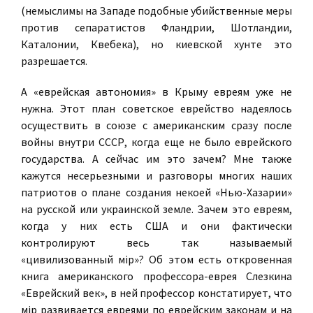
(немыслимы на Западе подобные убийственные меры
против сепаратистов Фландрии, Шотландии,
Каталонии, Квебека), но киевской хунте это
разрешается.
А «еврейская автономия» в Крыму евреям уже не
нужна. Этот план советское еврейство надеялось
осуществить в союзе с американским сразу после
войны внутри СССР, когда еще не было еврейского
государства. А сейчас им это зачем? Мне также
кажутся несерьезными и разговоры многих наших
патриотов о плане создания некоей «Нью-Хазарии»
на русской или украинской земле. Зачем это евреям,
когда у них есть США и они фактически
контролируют весь так называемый
«цивилизованный мiр»? Об этом есть откровенная
книга американского профессора-еврея Слезкина
«Еврейский век», в ней профессор констатирует, что
мiр развивается евреями по еврейским законам и на