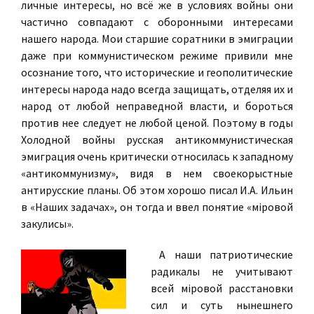
личные интересы, но всё же в условиях войны они
частично совпадают с оборонными интересами
нашего народа. Мои старшие соратники в эмиграции
даже при коммунистическом режиме привили мне
осознание того, что исторические и геополитические
интересы народа надо всегда защищать, отделяя их и
народ от любой неправедной власти, и бороться
против нее следует не любой ценой. Поэтому в годы
Холодной войны русская антикоммунистическая
эмиграция очень критически относилась к западному
«антикоммунизму», видя в нем своекорыстные
антирусские планы. Об этом хорошо писал И.А. Ильин
в «Наших задачах», он тогда и ввел понятие «мiровой
закулисы».
А наши патриотические
радикалы не учитывают
всей мiровой расстановки
сил и суть нынешнего