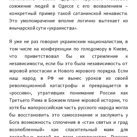
сожжение людей в Одессе с его вохвалением –
конкретный пример такой сатанинской ненависти.
Это умопомрачение вполне логично вытекает из
янычарской сути «украинства».
Я уже не раз говорил украинским националистам, в
том числе на конференции по голодомору в Киеве,
что приветствовал бы их стремление к
независимости, если бы это была независимость от
мiровой апостасии и Нового мiрового порядка. Если
наш народ в РФ не вынес уроков из своей
революционной катастрофы и превращается в
«россиян», утративших понимание России как
Третьего Рима в Божием плане мiровой истории, то
хотя бы малороссийская часть русского народа могла
бы восстановить это самосознание и заслужить у
Бога возможность сплочения в «стан святых и град
возлюбленный» как спасительный маяк для
достойных людей во всем человечестве. Русские