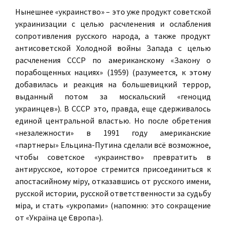
Нынешнее «украинство» – это уже продукт советской
украинизации с целью расчленения и ослабления
сопротивления русского народа, а также продукт
антисоветской Холодной войны Запада с целью
расчленения СССР по американскому «Закону о
порабощенных нациях» (1959) (разумеется, к этому
добавилась и реакция на большевицкий террор,
выданный потом за москальский «геноцид
украинцев»). В СССР это, правда, еще сдерживалось
единой центральной властью. Но после обретения
«незалежности» в 1991 году американские
«партнеры» Ельцина-Путина сделали всё возможное,
чтобы советское «украинство» превратить в
антирусское, которое стремится присоединиться к
апостасийному мiру, отказавшись от русского имени,
русской истории, русской ответственности за судьбу
мiра, и стать «укропами» (напомню: это сокращение
от «Україна це Європа»).