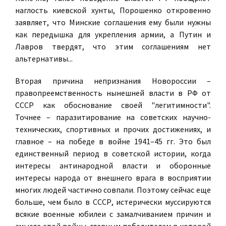
наглость киевской хунты, Порошенко откровенно
заявляет, что Минские соглашения ему были нужны
как передышка для укрепления армии, а Путин и
Лавров твердят, что этим соглашениям нет
альтернативы...
Вторая причина непризнания Новороссии –
правопреемственность нынешней власти в РФ от
СССР как обоснование своей "легитимности".
Точнее – паразитирование на советских научно-
технических, спортивных и прочих достижениях, и
главное – на победе в войне 1941–45 гг. Это был
единственный период в советской истории, когда
интересы антинародной власти и оборонные
интересы народа от внешнего врага в восприятии
многих людей частично совпали. Поэтому сейчас еще
больше, чем было в СССР, истерически муссируются
всякие военные юбилеи с замалчиванием причин и
смысла этой войны, главным победителем в которой