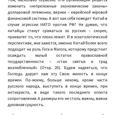
изменить «непреложные экономические законы»
долларовой гегемонии, вернее – еврейской мiровой
финансовой системы. А вот как себя поведет Китай в
случае агрессии НАТО против РФ? Не думаю, что
китайцы станут сражаться за русских – скорее,
прихватят то, что плохо лежит. И в эсхатологической
перспективе, мне кажется, именно Китай более всего
подходит на роль Гога и Магога, которому предстоит
осаждать малый остаток православной
государственности – «стан святых и град
возлюбленный» (Откр. 20). Будем надеяться, что
Господь дарует нам эту Свою милость в конце
времен. По-моему, больше некому, кроме части
русского народа, выступить в конце времен, при
антихристе, в виде такого последнего оплота
сопротивления. А размеры его не столь важны, важна
духовная сущность.