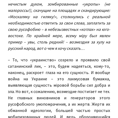
нечистым духом, зомбированные «укропы» (не
малороссы!), скачущие на площадях и скандирующие:
«Москаляку на гиляку!», столкнулись с реальной
необходимостью ответить за свои слова, заплатить за
свою русофобию – в небезызвестных «котлах» на юго-
востоке. По крайней мере, всему мiру был явлен
пример – увы, столь редкий! – возмездия за хулу на
русский народ, вот о чем я хочу сказать…
– То, что «украинство» созрело и проявило свой
сатанинский лик, – это, будем надеяться, кому-то,
наконец, раскроет глаза на его сущность. И вообще
война на Украине – это лакмусовая бумажка,
выявляющая сущность мiровой борьбы сил добра и
зла. Но вот, к сожалению, возмездие постигает не тех.
Не главных виновников и генераторов этого
русофобского умопомрачения, а их жертв. Жертв их
обманной идеологии, большей частью простых
мобилизованных людей. И ведь обороняющийся