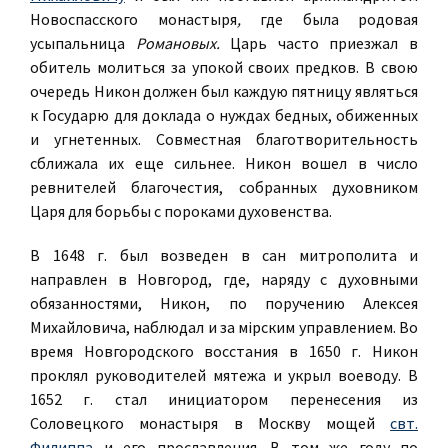
Новоспасского монастыря
,
где была родовая
усыпальница
Романовых.
Царь часто приезжал в
обитель молиться за упокой своих предков. В свою
очередь Никон должен был каждую пятницу являться
к Государю для доклада о нуждах бедных, обиженных
и угнетенных. Совместная благотворительность
сближала их еще сильнее. Никон вошел в число
ревнителей благочестия, собранных духовником
Царя для борьбы с пороками духовенства.
В 1648 г. был возведен в сан митрополита и
направлен в Новгород, где, наряду с духовными
обязанностями, Никон, по поручению Алексея
Михайловича, наблюдал и за мірским управлением. Во
время Новгородского восстания в 1650 г. Никон
проклял руководителей мятежа и укрыл воеводу. В
1652 г. стал инициатором перенесения из
Соловецкого монастыря в Москву мощей
свт.
Филиппа
и его прославления. В том же году по