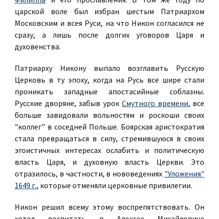
царской воле был избран шестым Патриархом
Московским и всея Руси, на что Никон согласился не
сразу, а лишь после долгих уговоров Царя и
духовенства.
Патриарху Никону выпало возглавить Русскую
Церковь в ту эпоху, когда на Русь все шире стали
проникать западные апостасийные соблазны.
Русские дворяне, забыв урок
Смутного времени
, все
больше завидовали вольностям и роскоши своих
"коллег" в соседней Польше. Боярская аристократия
стала превращаться в силу, стремившуюся в своих
эгоистичных интересах ослабить и политическую
власть Царя, и духовную власть Церкви. Это
отразилось, в частности, в нововедениях
"Уложения"
1649 г.
, которые отменяли церковные привилегии.
Никон решил всему этому воспрепятствовать. Он
хотел воспитать в Алексее Михайловиче