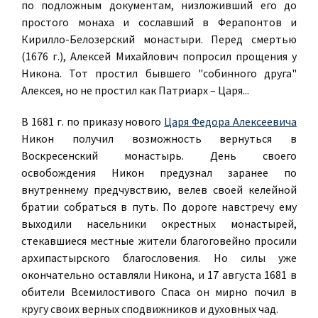
по подложным документам, низложивший его до
простого монаха и сославший в Ферапонтов и
Кирилло-Белозерский монастыри. Перед смертью
(1676 г.), Алексей Михайлович попросил прощения у
Никона. Тот простил бывшего "собинного друга"
Алексея, но не простил как Патриарх – Царя...
В 1681 г. по приказу нового
Царя Федора Алексеевича
Никон получил возможность вернуться в
Воскресенский монастырь. День своего
освобождения Никон предузнал заранее по
внутреннему предчувствию, велев своей келейной
братии собраться в путь. По дороге навстречу ему
выходили насельники окрестных монастырей,
стекавшиеся местные жители благоговейно просили
архипастырского благословения. Но силы уже
окончательно оставляли Никона, и 17 августа 1681 в
обители Всемилостивого Спаса он мирно почил в
кругу своих верных сподвижников и духовных чад.