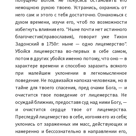
попущено Богом: не покусись остановить его
немощною рукою твоею. Устранись, охранись от
него сам: и этого с тебя достаточно. Ознакомься с
духом времени, изучи его, чтоб по возможности
избегнуть влияния его. "Ныне почти нет истинного
благочестия(православия), говорит уже Тихон
Задонский в 1750г: ныне — одно лицемерство".
Убойся лицемерства во-первых в себе самом,
потом в других: убойся именно потому, что оно — в
характере времени и способно заразить всякого
при малейшем уклонении в легкомысленное
поведение. Не подвизайся напоказ человекам, но в
тайне для твоего спасения, пред очами Бога, — и
очистится твое поведение от лицемерства. Не
осуждай ближних, предоставя суд над ними Богу, —
и очистится сердце твое от лицемерства.
Преследуй лицемерство в себе, изгоняя его из себя;
уклонись от зараженных им масс, действующих и
намеренно и бессознательно в направлении его,