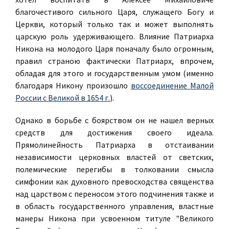
благочестивого сильного Царя, служащего Богу и
Церкви, который только так и может выполнять
царскую роль удерживающего. Влияние Патриарха
Никона на молодого Царя поначалу было огромным,
правил страною фактически Патриарх, впрочем,
обладая для этого и государственным умом (именно
благодаря Никону произошло
воссоединение Малой
России с Великой в 1654 г.
).
Однако в борьбе с боярством он не нашел верных
средств для достижения своего идеала.
Прямолинейность Патриарха в отстаивании
независимости церковных властей от светских,
полемические перегибы в толковании смысла
симфонии как духовного превосходства священства
над царством с переносом этого подчинения также и
в область государственного управления, властные
манеры Никона при усвоенном титуле "Великого