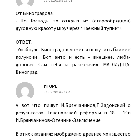
31.08.2018 в 16:01
От Виноградова:
-...Но Господь то открыл их (старообрядцев)
духовную красоту мiру через “Таежный тупик”!..
ОТВЕТ.
-Улыбнуло. Виноградов может и пошутить ближе к
полуночи... Вот энто и есть - внешнее, люба-
дорогая. Сам себя и разоблачил. МА-ЛАД-ЦА,
Виноград.
ИГОРЬ
31.08.2019 в 19:45
А вот что пишут И.Брянчанинов,Т.Задонский о
результатах Никоновской реформы в 18 - 19в
И.Брянчанинов-Отечник-Заключение
В этих сказаниях изображено древнее монашество