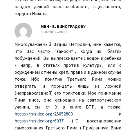
плодом деяний властолюбивого, тщеславного,
гордого Никона
МВН - В. ВИНОГРАДОВУ
08.08.2013 в 00:00
Многоуважаемый Вадим Петрович, мне кажется,
что Вас часто "заносит", когда из "благих
побуждений" Вы выплескиваете с водой и ребенка
- напр., в статьях против культуры, или с
осуждением отмены креп. права и в данном случае
тоже. Ибо понятие Третьего Рима можно
отвергать и порицать лишь из ложной
(неправославной) его трактовки. Мое понимание
Рима иное, оно основано на святоотеческом
учении, см. гл. Х в книге ВТР, а также:
https://rusidea.org/25052803
и
https://rusidea.org/6037
("О восстановлении
самосознания Третьего Рима") Присланную Вами