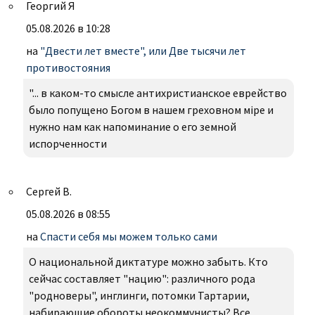
Георгий Я
05.08.2026 в 10:28
на
"Двести лет вместе", или Две тысячи лет
противостояния
"... в каком-то смысле антихристианское еврейство
было попущено Богом в нашем греховном міре и
нужно нам как напоминание о его земной
испорченности
Сергей В.
05.08.2026 в 08:55
на
Спасти себя мы можем только сами
О национальной диктатуре можно забыть. Кто
сейчас составляет "нацию": различного рода
"родноверы", инглинги, потомки Тартарии,
набирающие обороты неокоммунисты? Все