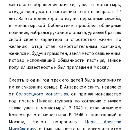
жестокого обращения мачехи, ушел в монастырь,
откуда вернулся по настоянию отца в возрасте 17
лет. За это время хорошо изучил церковные службы,
в монастырской библиотеке приобрел обширные
познания, набрался духовного опыта, удивляя братию
силой своего характера и строгостью жизни. По
желанию отца стал самостоятельным хозяином,
женился и, будучи грамотен, занял место священника.
Истово исполнявший обязанности пастыря, Никон
получил известность и был приглашен в Москву.
Смерть в один год трех его детей была воспринята
им как указание свыше. В Анзерском скиту, недалеко
от
Соловецкого монастыря
, он принял монашество
под именем Никона (супруга по согласию с мужем
также ушла в монастырь). В 1643 г. стал игуменом
Кожеозерского монастыря. В 1646 г. приехавший в
Москву, Никон понравился
Царю Алексею
Михайловичу
и был им поставлен архимандритом