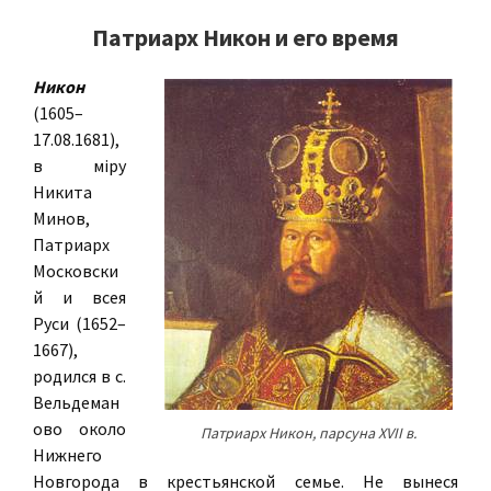
Патриарх Никон и его время
Никон
(1605–
17.08.1681),
в міру
Никита
Минов,
Патриарх
Московски
й и всея
Руси (1652–
1667),
родился в с.
Вельдеман
ово около
Патриарх Никон, парсуна XVII в.
Нижнего
Новгорода в крестьянской семье. Не вынеся