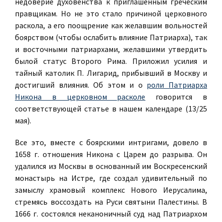
недоверие духовенства к приглашенным греческим
правщикам. Но не это стало причиной церковного
раскола, а его поощрение как желавшим вольностей
боярством (чтобы ослабить влияние Патриарха), так
и восточными патриархами, желавшими утвердить
былой статус Второго Рима. Приложил усилия и
тайный католик П. Лигарид, прибывший в Москву и
достигший влияния. Об этом и о
роли Патриарха
Никона в церковном расколе
говорится в
соответствующей статье в нашем календаре (13/25
мая).
Все это, вместе с боярскими интригами, довело в
1658 г. отношения Никона с Царем до разрыва. Он
удалился из Москвы в основанный им Воскресенский
монастырь на Истре, где создал удивительный по
замыслу храмовый комплекс Нового Иерусалима,
стремясь воссоздать на Руси святыни Палестины. В
1666 г. состоялся неканоничный суд над Патриархом