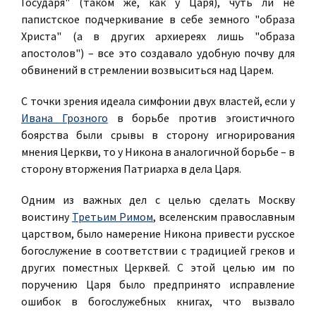
Государя" (таком же, как у Царя), чуть ли не
папистское подчеркивание в себе земного "образа
Христа" (а в других архиереях лишь "образа
апостолов") – все это создавало удобную почву для
обвинений в стремлении возвыситься над Царем.
С точки зрения идеала симфонии двух властей, если у
Ивана Грозного
в борьбе против эгоистичного
боярства были срывы в сторону игнорирования
мнения Церкви, то у Никона в аналогичной борьбе – в
сторону вторжения Патриарха в дела Царя.
Одним из важных дел с целью сделать Москву
воистину
Третьим Римом
, вселенским православным
царством, было намерение Никона привести русское
богослужение в соответствии с традицией греков и
других поместных Церквей. С этой целью им по
поручению Царя было предпринято исправление
ошибок в богослужебных книгах, что вызвало