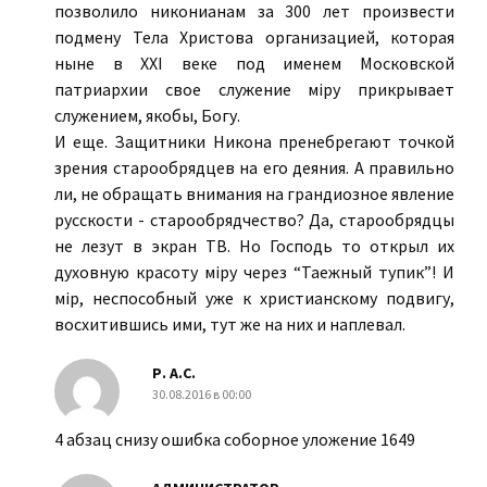
позволило никонианам за 300 лет произвести
подмену Тела Христова организацией, которая
ныне в ХХI веке под именем Московской
патриархии свое служение мiру прикрывает
служением, якобы, Богу.
И еще. Защитники Никона пренебрегают точкой
зрения старообрядцев на его деяния. А правильно
ли, не обращать внимания на грандиозное явление
русскости - старообрядчество? Да, старообрядцы
не лезут в экран ТВ. Но Господь то открыл их
духовную красоту мiру через “Таежный тупик”! И
мiр, неспособный уже к христианскому подвигу,
восхитившись ими, тут же на них и наплевал.
Р. А.С.
30.08.2016 в 00:00
4 абзац снизу ошибка соборное уложение 1649