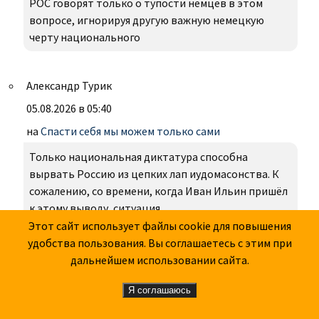
РОС говорят только о тупости немцев в этом
вопросе, игнорируя другую важную немецкую
черту национального
Александр Турик
05.08.2026 в 05:40
на
Спасти себя мы можем только сами
Только национальная диктатура способна
вырвать Россию из цепких лап иудомасонства. К
сожалению, со времени, когда Иван Ильин пришёл
к этому выводу, ситуация
Этот сайт использует файлы cookie для повышения
удобства пользования. Вы соглашаетесь с этим при
дальнейшем использовании сайта.
КАЛЕНДАРЬ НА БЛИЖАЙШИЕ ДНИ
Я соглашаюсь
5.8.1954 - Умер писатель Василий