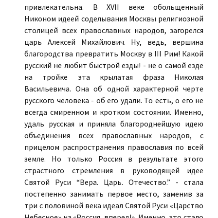
привлекательна. В ХVII веке обольщенный
Никоном идеей соделывания Москвы религиозной
столицей всех православных народов, загорелся
царь Алексей Михайлович. Ну, ведь, вершина
благородства превратить Москву в III Рим! Какой
русский не любит быстрой езды! - не о самой езде
на тройке эта крылатая фраза Николая
Васильевича. Она об одной характерной черте
русского человека - об его удали. То есть, о его не
всегда смиренном и кротком состоянии. Именно,
удаль русская и приняла благороднейшую идею
объединения всех православных народов, с
прицелом распространения православия по всей
земле. Но только Россия в результате этого
страстного стремления в руководящей идее
Святой Руси “Вера. Царь. Отечество.” - стала
постепенно занимать первое место, заменив за
три с половиной века идеал Святой Руси «Царство
Небесное» на «Россия, вперед!». Именно, это стало