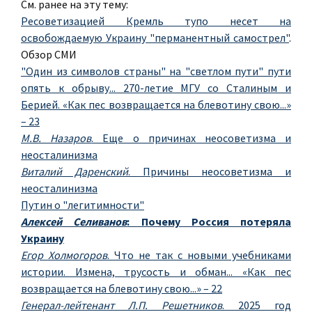
См. ранее на эту тему:
Ресоветизацией Кремль тупо несет на
освобождаемую Украину "перманентный самострел"
.
Обзор СМИ
"Один из символов страны" на "светлом пути" пути
опять к обрыву... 270-летие МГУ со Сталиным и
Берией. «Как пес возвращается на блевотину свою...»
– 23
М.В. Назаров
. Еще о причинах неосоветизма и
неосталинизма
Виталий Даренский
. Причины неосоветизма и
неосталинизма
Путин о "легитимности"
Алексей Селиванов
: Почему Россия потеряла
Украину
Егор Холмогоров
. Что не так с новыми учебниками
истории. Измена, трусость и обман... «Как пес
возвращается на блевотину свою...» – 22
Генерал-лейтенант Л.П. Решетников
. 2025 год