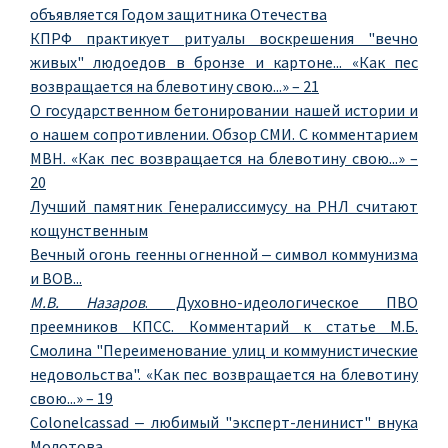
объявляется Годом защитника Отечества
КПРФ практикует ритуалы воскрешения "вечно
живых" людоедов в бронзе и картоне... «Как пес
возвращается на блевотину свою...» – 21
О государственном бетонировании нашей истории и
о нашем сопротивлении. Обзор СМИ. С комментарием
МВН. «Как пес возвращается на блевотину свою...» –
20
Лучший памятник Генералиссимусу на РНЛ считают
кощунственным
Вечный огонь геенны огненной ‒ символ коммунизма
и ВОВ...
М.В. Назаров
. Духовно-идеологическое ПВО
преемников КПСС. Комментарий к статье М.Б.
Смолина "Переименование улиц и коммунистические
недовольства". «Как пес возвращается на блевотину
свою...» – 19
Colonelcassad ‒ любимый "эксперт-ленинист" внука
Молотова