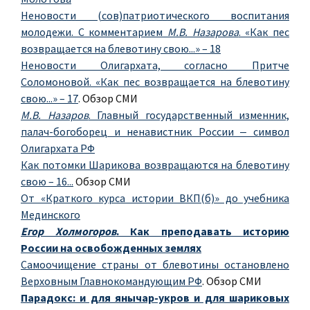
Неновости (сов)патриотического воспитания
молодежи. С комментарием
М.В. Назарова
. «Как пес
возвращается на блевотину свою...» – 18
Неновости Олигархата, согласно Притче
Соломоновой. «Как пес возвращается на блевотину
свою...» – 17
. Обзор СМИ
М.В. Назаров
. Главный государственный изменник,
палач-богоборец и ненавистник России ‒ символ
Олигархата РФ
Как потомки Шарикова возвращаются на блевотину
свою – 16...
Обзор СМИ
От «Краткого курса истории ВКП(б)» до учебника
Мединского
Егор Холмогоров
. Как преподавать историю
России на освобожденных землях
Самоочищение страны от блевотины остановлено
Верховным Главнокомандующим РФ
. Обзор СМИ
Парадокс: и для янычар-укров и для шариковых