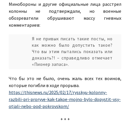
Минобороны и другие официальные лица расстрел
колонны не подтверждали, но военные
обозреватели обрушивают массу гневных
комментариев:
Я не привык писать такие посты, но
как можно было допустить такое?
Что вы этим пытались показать или
доказать?! – справедливо отмечает
«Пионер запаса».
Что бы это не было, очень жаль всех тех воинов,
которые погибли в ходе прорыва.
https://thisnews.ru/2025/02/17/rysskyu-kolonny-
razbili-pri-proryve-kak-takoe-mojno-bylo-dopystit-vsy-
otjali-nebo-pod-pokrovskom/
+ + +