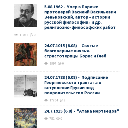
5.08.1962 - Умер в Париже
протоиерей Василий Васильевич
Зеньковский, автор «Истории
русской философии» и др.
религиозно-философских работ
11041
0
24.07.1015 (6.08) - Святые
благоверные князья-
страстотерпцы Борис и Глеб
9997
0
24.07.1783 (6.08) - Подписание
Георгиевского трактата о
вступлении Грузии под
покровительство России
17764
2
24.7.1915 (6.8) - "Атака мертвецов"
751
0