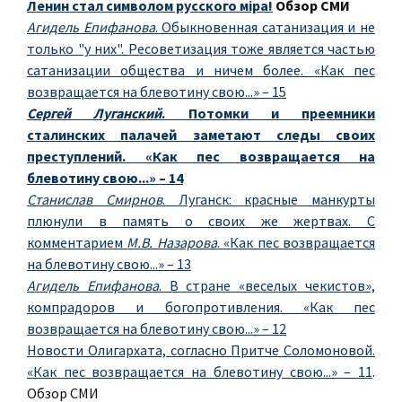
Ленин стал символом русского мiра!
Обзор СМИ
Агидель Епифанова
. Обыкновенная сатанизация и не
только "у них". Ресоветизация тоже является частью
сатанизации общества и ничем более. «Как пес
возвращается на блевотину свою...» – 15
Сергей Луганский
. Потомки и преемники
сталинских палачей заметают следы своих
преступлений. «Как пес возвращается на
блевотину свою...» – 14
Станислав Смирнов
. Луганск: красные манкурты
плюнули в память о своих же жертвах. С
комментарием
М.В. Назарова
. «Как пес возвращается
на блевотину свою...» – 13
Агидель Епифанова
. В стране «веселых чекистов»,
компрадоров и богопротивления. «Как пес
возвращается на блевотину свою...» – 12
Новости Олигархата, согласно Притче Соломоновой.
«Как пес возвращается на блевотину свою...» – 11
.
Обзор СМИ