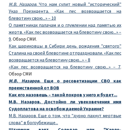
М.В. Назаров
. Что нам сулит новый "исторический"
Указ Президента. «Как пес возвращается на
блевотину свою...» – 10
О памятниках палачам и о глумлении над памятью их
жертв. «Как пес возвращается на блевотину свою...» –
9
. Обзор СМИ.
Как шариковцы в Сибири день рождения "святого"
Сталина на своей блевотине отпраздновали. «Как пес
возвращается на блевотину свою...» – 8
«Как пес возвращается на блевотину свою...» – 7
.
Обзор СМИ
М.В. Назаров
. Еще о ресоветизации СВО как
преемственной от ВОВ
Как его назовешь – такой покров у него и будет...
М.В. Назаров. Достойно ли увековечения имя
Судоплатова на освобождаемой Украине?
М.В. Назаров. Еще о том, что "дурно пахнут мертвые
слова" в богоубежище...
Штурмом взят Соледар или "Карло-