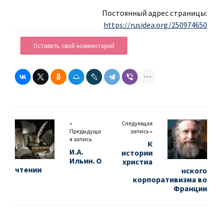
Постоянный адрес страницы:
https://rusidea.org/250974650
Оставить свой комментарий
«
Следующая
Предыдуща
запись »
я запись
К
И.А.
истории
Ильин. О
христиа
чтении
нского
корпоративизма во
Франции