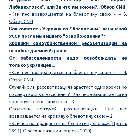
Либкнехтовск", или За что мы воюем?..
Обзор СМИ
«Как пес возвращается на блевотину свою...» – 5
.
Обзор СМИ
Как очистить Украину от "блевотины" ленинской
УССР после нынешнего "освобождения"?
Хроники самоубийственной ресоветизации на
освобождаемой Украине
От забесовленности надо освобождать не
только украинцев...
«Как пес возвращается на блевотину свою...» – 4
.
Обзор СМИ
Случайно ли ресоветизация нарастает одновременно
со смертностью населения?.. Как пес возвращается на
кровавую блевотину свою ‒ 3
Оползень ползучей ресоветизации. Как пес
возвращается на кровавую блевотину свою ‒ 2
.
«Как пес возвращается на блевотину свою...» (Притч.
26:11). О ресоветизации
(апрель 2020)