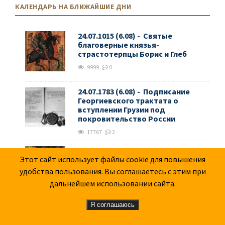
КАЛЕНДАРЬ НА БЛИЖАЙШИЕ ДНИ
24.07.1015 (6.08) - Святые
благоверные князья-
страстотерпцы Борис и Глеб
9999
0
24.07.1783 (6.08) - Подписание
Георгиевского трактата о
вступлении Грузии под
покровительство России
17767
2
24.7.1915 (6.8) - "Атака мертвецов"
Этот сайт использует файлы cookie для повышения
753
0
удобства пользования. Вы соглашаетесь с этим при
дальнейшем использовании сайта.
Я соглашаюсь
6.08.1945 - Американцы сбросили
первую атомную бомбу на город
Хиросима. Убито и ранено 140 тыс.