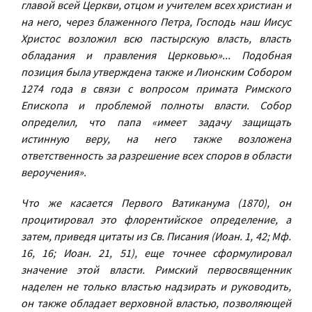
главой всей Церкви, отцом и учителем всех христиан и
на него, через блаженного Петра, Господь наш Иисус
Христос возложил всю пастырскую власть, власть
обладания и правления Церковью»... Подобная
позиция была утверждена также и Лионским Собором
1274 года в связи с вопросом примата Римского
Епископа и проблемой полноты власти. Собор
определил, что папа «имеет задачу защищать
истинную веру, на него также возложена
ответственность за разрешение всех споров в области
вероучения».
Что же касается Первого Ватиканума (1870), он
процитировал это флорентийское определение, а
затем, приведя цитаты из Св. Писания (Иоан. 1, 42; Мф.
16, 16; Иоан. 21, 51), еще точнее сформулировал
значение этой власти. Римский первосвященник
наделен не только властью надзирать и руководить,
он также обладает верховной властью, позволяющей