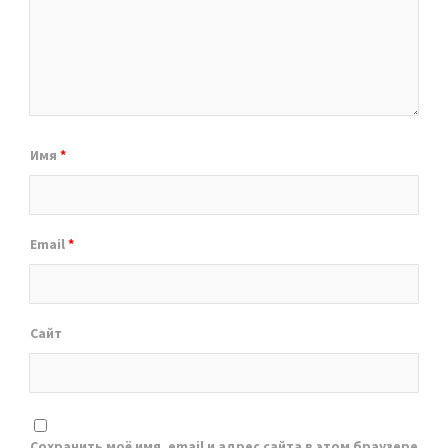
Имя
*
Email
*
Сайт
Сохранить моё имя, email и адрес сайта в этом браузере