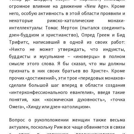
огромное влияние на движение «New Age». Кроме
него, особую активность в этой области проявили и
некоторые римско-католические монахи-
интеллектуалы: Томас Мертон (пытался соединить
дзен-буддизм и христианство), Олред Греем и Бид
Трифитс, написавший в одной из своих работ:
«Никто не может утверждать, что индуисты,
буддисты и мусульмане – «иноверцы» в полном
смысле этого слова. Я бы сказал, что мы должны
признать в них своих братьев во Христе». Кроме
прочих «достижений», эти трое «передовых монахов»
сделали большой шаг вперед в области создания
«интерконфессионального евангелия», введя такие
понятия, как «космическая духовность», «точка
Омега», «Хинду или дзен-католицизм».
Вопрос о рукоположении женщин также весьма
актуален, поскольку Рим все чаще обвиняется в связи