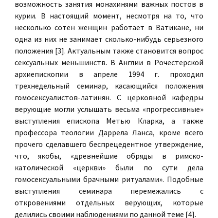
возможность занятия монахинями важных постов в
курии. В настоящий момент, несмотря на то, что
несколько сотен женщин работает в Ватикане, ни
одна из них не занимает сколько-нибудь серьезного
положения [3]. Актуальным также становится вопрос
сексуальных меньшинств. В Англии в Рочестерской
архиепископии в апреле 1994 г. проходил
трехнедельный семинар, касающийся положения
гомосексуалистов-латинян. С церковной кафедры
верующие могли услышать весьма «прогрессивные»
выступления епископа Метью Кларка, а также
профессора теологии Даррела Ланса, кроме всего
прочего сделавшего беспрецедентное утверждение,
что, якобы, «древнейшие обряды в римско-
католической «церкви» были по сути дела
гомосексуальными брачными ритуалами». Подобные
выступления семинара перемежались с
откровениями отдельных верующих, которые
делились своими наблюдениями по данной теме [4].