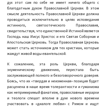
дух этот сам по себе не имеет ничего общего с
благодатным духом Православной Церкви. В этом
смысле деятельность Православной Церкви должна
проводиться исключительно в целях исповедания
истинного, святоотеческого Православия,
свидетельствуя, что единственной Истиной является
Господь наш Иисус Христос и его Святая Соборная и
Апостольская Церковь. Тогда Православная Церковь
может стать источником для тех христиан, которые
жаждут живой воды евангельской.
К сожалению, эта роль Церкви, благодаря
экуменическому движению, перестала быть
заслуживающей полного и безоговорочного доверия.
Боясь, что их «твердая и неизменная» позиция будет
расценена в наше время толерантности и гуманизма
как непримиримый фанатизм, православные иерархи
и теологи спешат вполне в духе нового времени
участвовать в «диалоге любви» с Римом и ищут