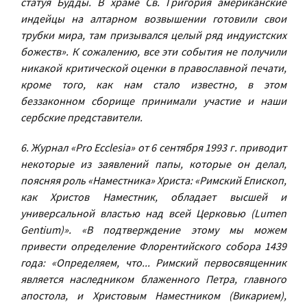
статуя Будды. В храме Св. Григория американские
индейцы на алтарном возвышении готовили свои
трубки мира, там призывался целый ряд индуистских
божеств». К сожалению, все эти события не получили
никакой критической оценки в православной печати,
кроме того, как нам стало известно, в этом
беззаконном сборище принимали участие и наши
сербские представители.
6. Журнал «Pro Ecclesia» от 6 сентября 1993 г. приводит
некоторые из заявлений папы, которые он делал,
поясняя роль «Наместника» Христа: «Римский Епископ,
как Христов Наместник, обладает высшей и
универсальной властью над всей Церковью (Lumen
Gentium)». «В подтверждение этому мы можем
привести определение Флорентийского собора 1439
года: «Определяем, что... Римский первосвященник
является наследником блаженного Петра, главного
апостола, и Христовым Наместником (Викарием),