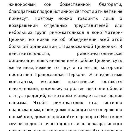
живоносный сок божественной благодати,
благодатных плодов истинной святости эти ветви не
принесут. Поэтому можно говорить лишь о
возвращении отдельных представителей или
небольших групп римо-католиков в лоно Матери-
Церкви, но никак не об объединении всей этой
большой организации с Православной Церковью. В
действительности, римско-католическая
организация лишь внешне имеет облик Церкви, суть
же ее иная, нежели тот дух и та мысль, которыми
пропитана Православная Церковь. Это известные
константы, которые практически остаются
неизменными, поскольку за долгие века они обрели
статус традиций, на которых и зиждется все здание
папизма. Чтобы римо-католик стал истинно
православным, в нем должен зародиться совершенно
новый мир, должен произойти переворот. Ни в коем
случае недостаточно одного лишь декларативного
признания православного вероучения. Это особенно