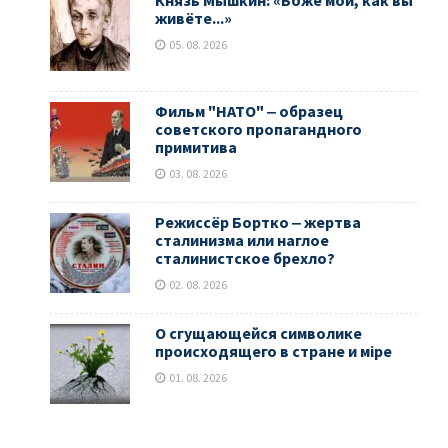
живёте...»
05. 08. 2026
Фильм "НАТО" ‒ образец
советского пропагандного
примитива
03. 08. 2026
Режиссёр Бортко ‒ жертва
сталинизма или наглое
сталинистское брехло?
02. 08. 2026
О сгущающейся символике
происходящего в стране и мiре
01. 08. 2026