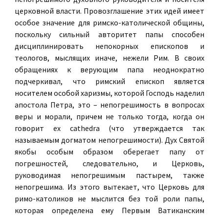
церковной власти. Провозглашение этих идей имеет
особое значение для римско-католической общины,
поскольку сильный авторитет папы способен
дисциплинировать непокорных епископов и
теологов, мыслящих иначе, нежели Рим. В своих
обращениях к верующим папа неоднократно
подчеркивал, что римский епископ является
носителем особой харизмы, которой Господь наделил
апостола Петра, это – непогрешимость в вопросах
веры и морали, причем не только тогда, когда он
говорит ex cathedra (что утверждается так
называемым догматом непогрешимости). Дух Святой
якобы особым образом оберегает папу от
погрешностей, следовательно, и Церковь,
руководимая непогрешимым пастырем, также
непогрешима. Из этого вытекает, что Церковь для
римо-католиков не мыслится без той роли папы,
которая определена ему Первым Ватиканским