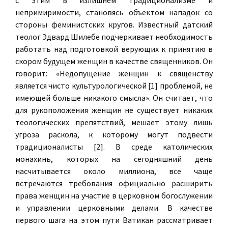
с этим в излишнем традиционализме и
непримиримости, становясь объектом нападок со
стороны феминистских кругов. Известный датский
теолог Эдвард Шилебе подчеркивает необходимость
работать над подготовкой верующих к принятию в
скором будущем женщин в качестве священников. Он
говорит: «Недопущение женщин к священству
является чисто культурологической [1] проблемой, не
имеющей больше никакого смысла». Он считает, что
для рукоположения женщин не существует никаких
теологических препятствий, мешает этому лишь
угроза раскола, к которому могут подвести
традиционалисты [2]. В среде католических
монахинь, которых на сегодняшний день
насчитывается около миллиона, все чаще
встречаются требования официально расширить
права женщин на участие в церковном богослужении
и управлении церковными делами. В качестве
первого шага на этом пути Ватикан рассматривает