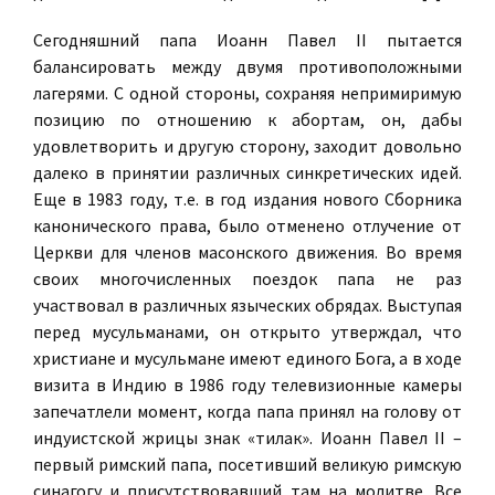
Сегодняшний папа Иоанн Павел II пытается
балансировать между двумя противоположными
лагерями. С одной стороны, сохраняя непримиримую
позицию по отношению к абортам, он, дабы
удовлетворить и другую сторону, заходит довольно
далеко в принятии различных синкретических идей.
Еще в 1983 году, т.е. в год издания нового Сборника
канонического права, было отменено отлучение от
Церкви для членов масонского движения. Во время
своих многочисленных поездок папа не раз
участвовал в различных языческих обрядах. Выступая
перед мусульманами, он открыто утверждал, что
христиане и мусульмане имеют единого Бога, а в ходе
визита в Индию в 1986 году телевизионные камеры
запечатлели момент, когда папа принял на голову от
индуистской жрицы знак «тилак». Иоанн Павел II –
первый римский папа, посетивший великую римскую
синагогу и присутствовавший там на молитве. Все