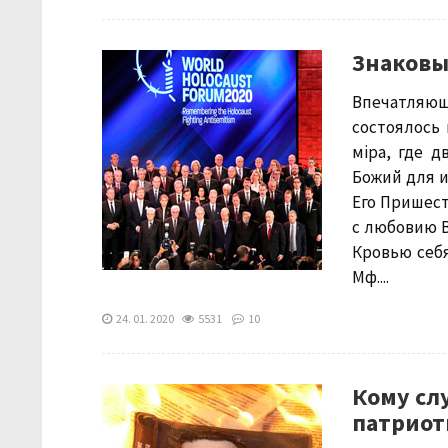
Знаковы
Впечатляю
состоялось 
мiра, где 
Божий для и
Его Пришес
с любовию В
Кровью себя
Мф....
24. 01. 2020
5531
10
Кому сл
патриот