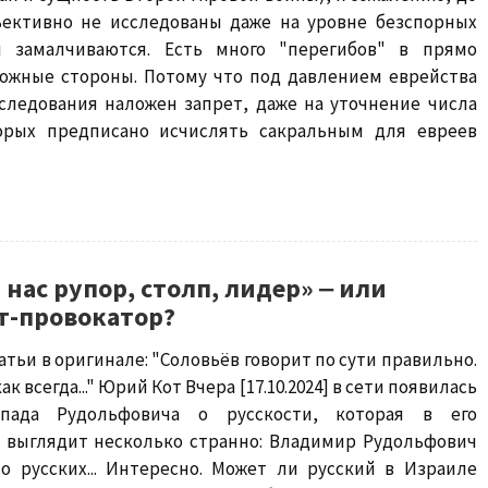
ъективно не исследованы даже на уровне безспорных
 замалчиваются. Есть много "перегибов" в прямо
ожные стороны. Потому что под давлением еврейства
сследования наложен запрет, даже на уточнение числа
орых предписано исчислять сакральным для евреев
 нас рупор, столп, лидер» ‒ или
т-провокатор?
атьи в оригинале: "Соловьёв говорит по сути правильно.
ак всегда..." Юрий Кот Вчера [17.10.2024] в сети появилась
апада Рудольфовича о русскости, которая в его
 выглядит несколько странно: Владимир Рудольфович
 о русских... Интересно. Может ли русский в Израиле