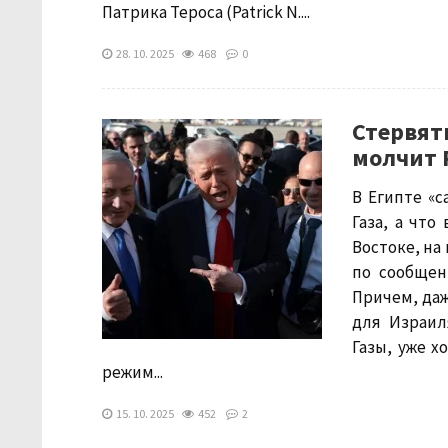
Патрика Тероса (Patrick N....
28. 10. 2025
468
0
Стервят
молчит 
В Египте «
Газа, а что
Востоке, на
по сообщен
Причем, даж
для Израил
Газы, уже х
режим...
15. 10. 2025
452
2