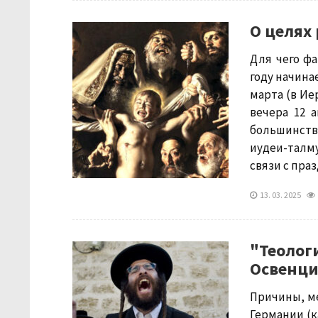
О целях
Для чего ф
году начина
марта (в Иер
вечера 12 а
большинств
иудеи-талм
связи с праз
13. 03. 2025
"Теолог
Освенц
Причины, м
Германии (к