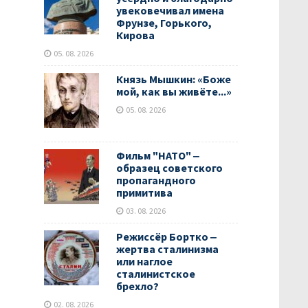
увековечивал имена
Фрунзе, Горького,
Кирова
05. 08. 2026
Князь Мышкин: «Боже
мой, как вы живёте...»
05. 08. 2026
Фильм "НАТО" ‒
образец советского
пропагандного
примитива
03. 08. 2026
Режиссёр Бортко ‒
жертва сталинизма
или наглое
сталинистское
брехло?
02. 08. 2026