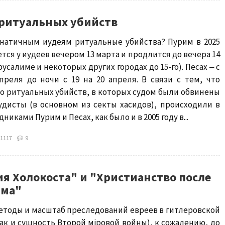
 ритуальных убийств
анатичным иудеям ритуальные убийства? Пурим в 2025
ется у иудеев вечером 13 марта и продлится до вечера 14
усалиме и некоторых других городах до 15-го). Песах ‒ с
преля до ночи с 19 на 20 апреля. В связи с тем, что
о ритуальных убийств, в которых судом были обвинены
удисты (в основном из секты хасидов), происходили в
дниками Пурим и Песах, как было и в 2005 году в...
1117
9
ия Холокоста" и "Христианство после
има"
етоды и масштаб преследований евреев в гитлеровской
ак и сущность Второй мiровой войны), к сожалению, до