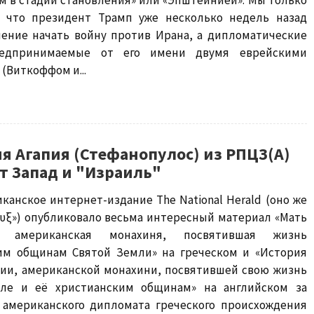
м в стадии становления» или «Эпштейнией». Мы только
, что президент Трамп уже несколько недель назад
ение начать войну против Ирана, а дипломатические
редпринимаемые от его имени двумя еврейскими
(Виткоффом и...
я Агапия (Стефанопулос) из РПЦЗ(А)
т Запад и "Израиль"
канское интернет-издание The National Herald (оно же
ρυξ») опубликовало весьма интересный материал «Мать
 американская монахиня, посвятившая жизнь
им общинам Святой Земли» на греческом и «История
пии, американской монахини, посвятившей свою жизнь
ле и её христианским общинам» на английском за
 американского дипломата греческого происхождения