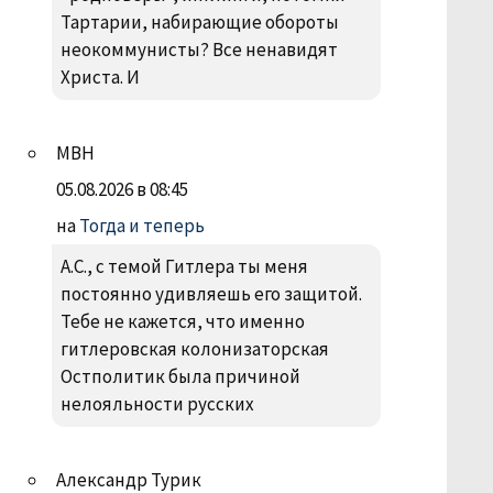
Тартарии, набирающие обороты
неокоммунисты? Все ненавидят
Христа. И
МВН
05.08.2026 в 08:45
на
Тогда и теперь
А.С., с темой Гитлера ты меня
постоянно удивляешь его защитой.
Тебе не кажется, что именно
гитлеровская колонизаторская
Остполитик была причиной
нелояльности русских
Александр Турик