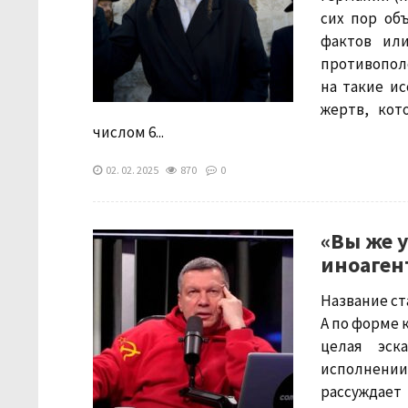
сих пор об
фактов или
противопол
на такие и
жертв, кот
числом 6...
02. 02. 2025
870
0
«Вы же у
иноаген
Название ст
А по форме к
целая эск
исполнении
рассуждает