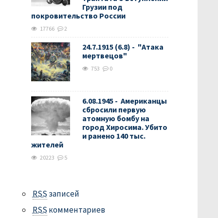
Грузии под
покровительство России
17766
2
24.7.1915 (6.8) - "Атака
мертвецов"
753
0
6.08.1945 - Американцы
сбросили первую
атомную бомбу на
город Хиросима. Убито
и ранено 140 тыс.
жителей
20223
5
RSS
записей
RSS
комментариев