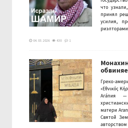
государство
что узнали
принял реш
усилия, п
риэлторами 
04. 03. 2026
430
1
Монахин
обвиняе
Греко-амери
«Εθνικός Κή
Агáпия —
христианск
матери Ага
Святой Зем
авторством