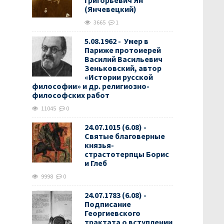
Григорьевич Ян
(Янчевецкий)
3665
1
5.08.1962 - Умер в
Париже протоиерей
Василий Васильевич
Зеньковский, автор
«Истории русской
философии» и др. религиозно-
философских работ
11045
0
24.07.1015 (6.08) -
Святые благоверные
князья-
страстотерпцы Борис
и Глеб
9998
0
24.07.1783 (6.08) -
Подписание
Георгиевского
трактата о вступлении