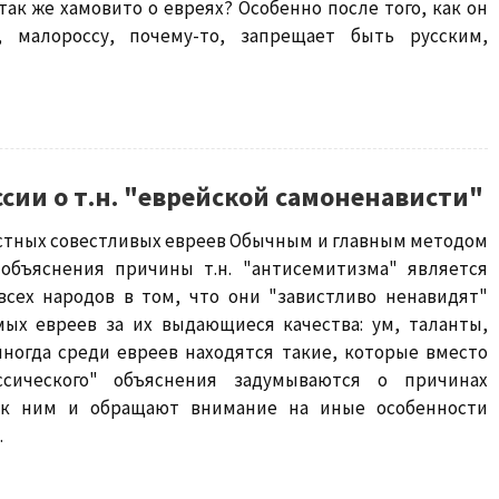
так же хамовито о евреях? Особенно после того, как он
 малороссу, почему-то, запрещает быть русским,
ссии о т.н. "еврейской самоненависти"
естных совестливых евреев Обычным и главным методом
 объяснения причины т.н. "антисемитизма" является
всех народов в том, что они "завистливо ненавидят"
мых евреев за их выдающиеся качества: ум, таланты,
иногда среди евреев находятся такие, которые вместо
ссического" объяснения задумываются о причинах
 к ним и обращают внимание на иные особенности
.