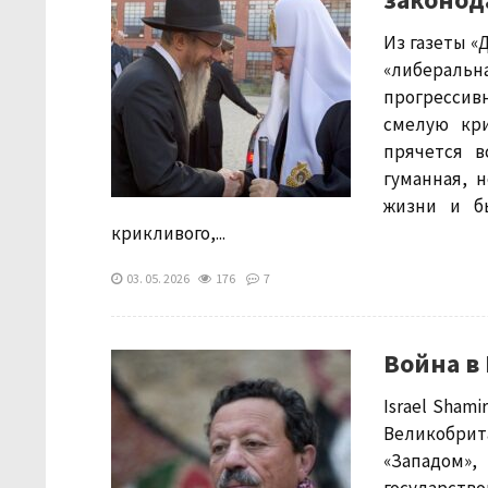
Из газеты «
«либеральн
прогрессив
смелую кри
прячется в
гуманная, 
жизни и бы
крикливого,...
03. 05. 2026
176
7
Война в
Israel Sham
Великобрит
«Западом»