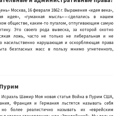
День» Москва, 16 февраля 1862 г. Выражения «идея века»,
ая идея», «гуманная мысль» — сделались в нашем
ном обществе, каким-то пугалом, отпугивающим самую
тику. Это своего рода вывеска, за которой охотно
сякая ложь, часто не только не либеральная и не
но насильственно нарушающая и оскорбляющая права
та безгласных масс в пользу мнимо угнетенного,
 Пурим
ir Исраэль Шамир Моя новая статья Война в Пурим США,
ания, Франция и Германия льстятся называть себя
, но более реалистично называть их «еврейским