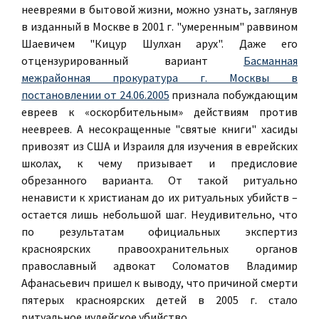
неевреями в бытовой жизни, можно узнать, заглянув
в изданный в Москве в 2001 г. "умеренным" раввином
Шаевичем "Кицур Шулхан арух". Даже его
отцензурированный вариант
Басманная
межрайонная прокуратура г. Москвы в
постановлении от 24.06.2005
признала побуждающим
евреев к «оскорбительным» действиям против
неевреев. А несокращенные "святые книги" хасиды
привозят из США и Израиля для изучения в еврейских
школах, к чему призывает и предисловие
обрезанного варианта. От такой ритуально
ненависти к христианам до их ритуальных убийств –
остается лишь небольшой шаг. Неудивительно, что
по результатам официальных экспертиз
красноярских правоохранительных органов
православный адвокат Соломатов Владимир
Афанасьевич пришел к выводу, что причиной смерти
пятерых красноярских детей в 2005 г. стало
ритуальное иудейское убийство.