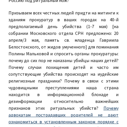
Россию под ритуальный нож?
Призываем всех честных людей придти на митинги к
зданиям прокуратур в ваших городах на 40-й
предполагаемый день убийства (1-7 мая) [на
собрании Московского отдела СРН предложено: 20
апреля/3 мая, память св. младенца Гавриила
Белостокского, от жидов умученного] для поминания
Полины Мальковой и спросить органы прокуратуры:
почему до сих пор не наказаны убийцы наших детей?
Почему случаи похищения детей и часто им
сопутствующие убийства происходят на иудейские
религиозные праздники? Почему в связи с этими
чудовищными преступлениями наша страна
находится в информационной блокаде и
дезинформации относительно важнейших
признаков этих ритуальных убийств?
Почему
адвокатам пострадавших родителей не дают
ознакомиться в установленным законом порядке с