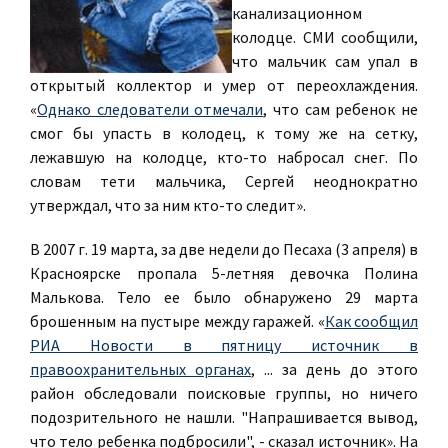
канализационном
колодце. СМИ сообщили,
что мальчик сам упал в
открытый коллектор и умер от переохлаждения.
«
Однако следователи отмечали
, что сам ребенок не
смог бы упасть в колодец, к тому же на сетку,
лежавшую на колодце, кто-то набросал снег. По
словам тети мальчика, Сергей неоднократно
утверждал, что за ним кто-то следит».
В 2007 г. 19 марта, за две недели до Песаха (3 апреля) в
Красноярске пропала 5-летняя девочка Полина
Малькова. Тело ее было обнаружено 29 марта
брошенным на пустыре между гаражей. «
Как сообщил
РИА Новости в пятницу источник в
правоохранительных органах
, ... за день до этого
район обследовали поисковые группы, но ничего
подозрительного не нашли. "Напрашивается вывод,
что тело ребенка подбросили", - сказал источник». На