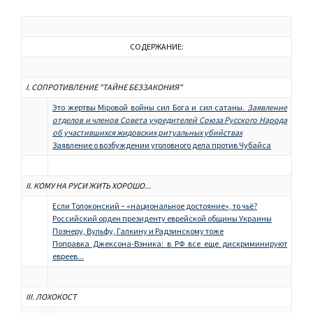
СОДЕРЖАНИЕ:
I. СОПРОТИВЛЕНИЕ "ТАЙНЕ БЕЗЗАКОНИЯ"
Это жертвы Міровой войны сил Бога и сил сатаны.
Заявление
отделов и членов Совета учредителей Союза Русского Народа
об участившихся жидовских ритуальных убийствах
Заявление о возбуждении уголовного дела против Чубайса
II.
КОМУ НА РУСИ ЖИТЬ ХОРОШО...
Если Толоконский – «национальное достояние», то чьё?
Российский орден президенту еврейской общины Украины
Познеру, Вульфу, Галкину и Радзинскому тоже
Поправка Джексона-Вэника: в РФ все еще дискриминируют
евреев...
III. ЛОХОКОСТ