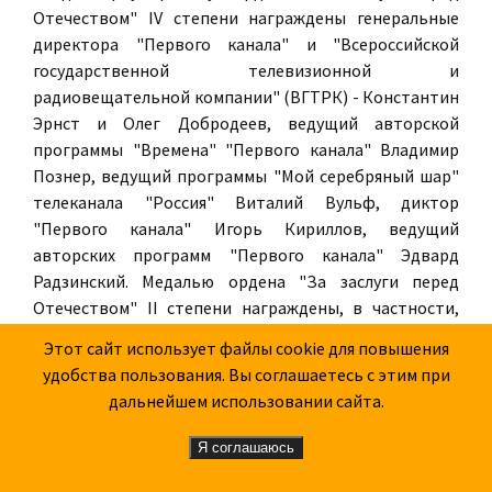
Отечеством" IV степени награждены генеральные
директора "Первого канала" и "Всероссийской
государственной телевизионной и
радиовещательной компании" (ВГТРК) - Константин
Эрнст и Олег Добродеев, ведущий авторской
программы "Времена" "Первого канала" Владимир
Познер, ведущий программы "Мой серебряный шар"
телеканала "Россия" Виталий Вульф, диктор
"Первого канала" Игорь Кириллов, ведущий
авторских программ "Первого канала" Эдвард
Радзинский. Медалью ордена "За заслуги перед
Отечеством" II степени награждены, в частности,
заведующая парижским бюро "Первого канала"
Этот сайт использует файлы cookie для повышения
Жанна Агалакова, ведущая программы "Сегодня"
удобства пользования. Вы соглашаетесь с этим при
телеканала НТВ Ольга Белова и президент ООО
дальнейшем использовании сайта.
"Ренфильм" Ирена Лесневская. Ордена Дружбы
удостоены ведущие программ "Первого канала"
Я соглашаюсь
Екатерина Андреева, Максим Галкин, Тимур Кизяков,