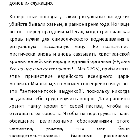
домов их служащих.
Конкретные поводы у таких ритуальных хасидских
убийств бывали разные, в разное время года. Но чаще
всего – перед праздником Песах, когда христианская
кровь нужна для символического подмешивания в
ритуальную "пасхальную мацу". Ее назначение:
мистически вновь и вновь связывать христианской
кровью еврейский народ в единый организм («
Кровь
Его на нас и на детях наших
»! – Мф. 27:25), приближать
этим пришествие еврейского всемірного царя-
мошиаха. Мы знаем, что множество евреев сочтут все
это "антисемитской выдумкой", поскольку никогда
не давали себе труда изучить вопрос. Да и раввины
хранят тайну крови от своей паствы, чтобы не
отягощать ее совесть. Чтобы не перегружать наше
обращение религиозными обоснованиями этого
феномена, укажем, что они были
засвидетельствованы бывшими раввинами,