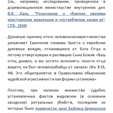
(см., например, исследование, проведенное в
дореволюционном министерстве внутренних дел:
В.И. Даль. "Розыскание о убиении евреями
христианских младенцев и употреблении крови их",
СПб., 1844
).
Духовную причину этого человеконенавистничества
разъясняет Евангелие словами Христа о еврейских
духовных вождях, отказавшихся от Бога Отца и
потому отвергнувших и распявших Сына Божия: «Ваш
отец диавол, и вы хотите исполнять похоти отца
вашего; он был человекоубийца от начала» (Ин. 8:19,
44). Это общепринятое в Православии объяснение
иудейской агрессивности как формы сатанизма».
Поэтому, при наличии множества судебно
установленных фактов жидовских (в основном
хасидских) ритуальных убийств, последним из
которых было
знаменитое дело Бейлиса-Шнеерсона