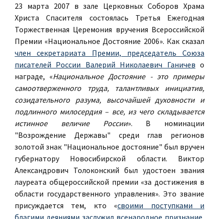
23 марта 2007 в зале Церковных Соборов Храма
Христа Спасителя состоялась Третья Ежегодная
Торжественная Церемония вручения Всероссийской
Премии «Национальное Достояние 2006». Как сказал
член секретариата Премии, председатель Союза
писателей России Валерий Николаевич Ганичев
о
награде,
«
Национальное Достояние
- это примеры
самоотверженного труда, талантливых инициатив,
созидательного разума, высочайшей духовности и
подлинного милосердия – все, из чего складывается
истинное величие России
». В номинации
"Возрождение Державы" среди глав регионов
золотой знак "Национальное достояние" был вручен
губернатору Новосибирской области. Виктор
Александрович Толоконский был удостоен звания
лауреата общероссийской премии «за достижения в
области государственного управления». Это звание
присуждается тем, кто «
своими поступками и
благими деяниями заслужил всенародное признание,