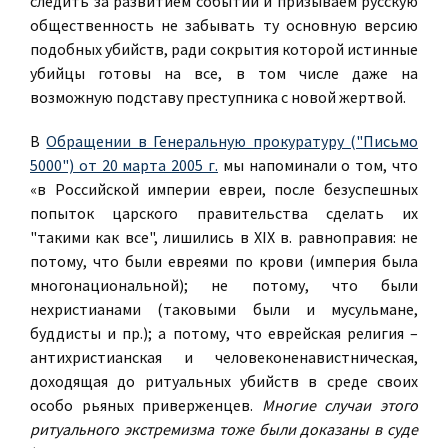
следить за развитием событий и призываем русскую
общественность не забывать ту основную версию
подобных убийств, ради сокрытия которой истинные
убийцы готовы на все, в том числе даже на
возможную подставу преступника с новой жертвой.
В
Обращении в Генеральную прокуратуру ("Письмо
5000") от 20 марта 2005 г.
мы напоминали о том, что
«в Российской империи евреи, после безуспешных
попыток царского правительства сделать их
"такими как все", лишились в XIX в. равноправия: не
потому, что были евреями по крови (империя была
многонациональной); не потому, что были
нехристианами (таковыми были и мусульмане,
буддисты и пр.); а потому, что еврейская религия –
антихристианская и человеконенавистническая,
доходящая до ритуальных убийств в среде своих
особо рьяных приверженцев.
Многие случаи этого
ритуального экстремизма тоже были доказаны в суде