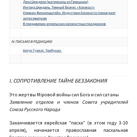
Дело Цюнделя (материалы из Германии)
Ингрид Цюндель. Темный бизнес «Холокост»
Норман Финкельштейн. Индустрия Холокоста порождает
антисемитизм
В преддверии апрельских холокостных праздников
IV. ПИСЬМО В РЕДАКЦИЮ
Артур Туркот. Трибунал.
I. СОПРОТИВЛЕНИЕ ТАЙНЕ БЕЗЗАКОНИЯ
Это жертвы Міровой войны сил Бога и сил сатаны
Заявление отделов и членов Совета учредителей
Союза Русского Народа
Заканчивается еврейская "пасха" (в этом году 3-10
апреля), начинается православная пасхальная