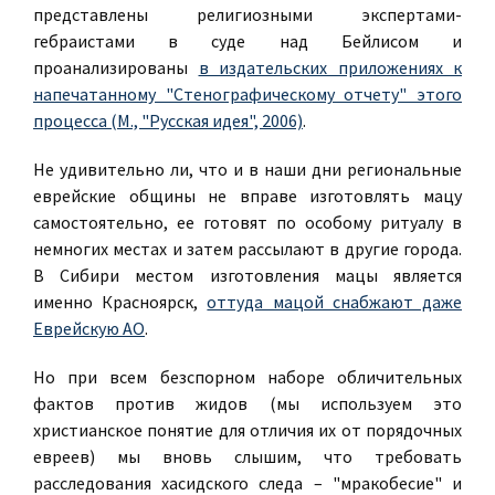
представлены религиозными экспертами-
гебраистами в суде над Бейлисом и
проанализированы
в издательских приложениях к
напечатанному "Стенографическому отчету" этого
процесса (М., "Русская идея", 2006)
.
Не удивительно ли, что и в наши дни региональные
еврейские общины не вправе изготовлять мацу
самостоятельно, ее готовят по особому ритуалу в
немногих местах и затем рассылают в другие города.
В Сибири местом изготовления мацы является
именно Красноярск,
оттуда мацой снабжают даже
Еврейскую АО
.
Но при всем безспорном наборе обличительных
фактов против жидов (мы используем это
христианское понятие для отличия их от порядочных
евреев) мы вновь слышим, что требовать
расследования хасидского следа – "мракобесие" и