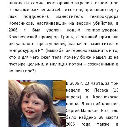
виноваты сами»: неосторожно играли с огнем (при
этом сами расчленили себя и сожгли, привалив сверху
люк поддоном?). Заместитель генпрокурора
Колесников, настаивавший на версии убийства, в
2006 г. был уволен новым генпрокурором.
Красноярский прокурор Гринь, скрывший признаки
ритуального преступления, назначен заместителем
генпрокурора РФ. (Было бы интересно выяснить и то,
кто и для чего сжег тела: почему бомж нашел их на
пустыре целыми, а милиция потом – сожженными в
коллекторе?)
В 2006 г. 23 марта, за три
недели по Песаха (13
апреля) в Красноярске
пропал 9-летний мальчик
Сергей Мальков. Его тело
было найдено 28 марта
2006 года также в