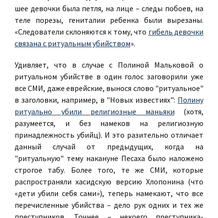
шее девочки была петля, на лице – следы побоев, на
теле порезы, гениталии ребенка были вырезаны.
«Следователи склоняются к тому, что
гибель девочки
связана с ритуальным убийством
».
Удивляет, что в случае с Полиной Мальковой о
ритуальном убийстве в один голос заговорили уже
все СМИ, даже еврейские, вынося слово "ритуальное"
в заголовки, например, в "Новых известиях":
Полину
ритуально убили религиозные маньяки
(хотя,
разумеется, и без намеков на религиозную
принадлежность убийц). И это разительно отличает
данный случай от предыдущих, когда на
"ритуальную" тему накануне Песаха было наложено
строгое табу. Более того, те же СМИ, которые
распространяли хасидскую версию Хлопонина (что
«дети убили себя сами»), теперь намекают, что все
перечисленные убийства – дело рук одних и тех же
преступников. Точнее – некоего преступника-