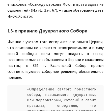
епископов: «Созижду церковь Мою, и врата адова не
одолеют ей» (Матф. Зач. 67), – такое обетование дает
Иисус Христос.
15-е правило Двукратного Собора
Именно с учетом того исторического опыта Церкви,
что епископы не являются непогрешимыми и в силу
своей свободы воли могут впадать в грехи,
несовместимые с пребыванием в Церкви и спасением
паствы, в 861 г. Вселенский Собор принял
соответствующее соборное решение, обязательное
поныне.
«Определение святого поместного
собора, называемого двукратным,
или первовторым, который в своих
правилах, определяя, что
священники от епископа, а епископы