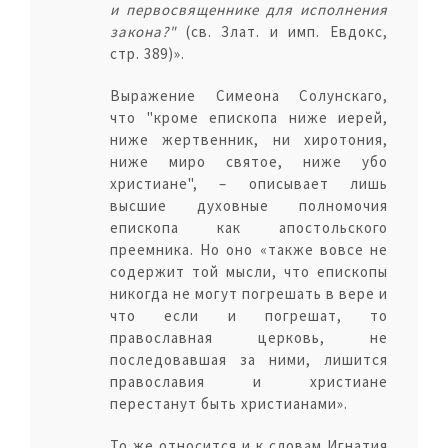
и первосвященнике для исполнения
закона?"
(св. Злат. и имп. Евдокс,
стр. 389)».
Выражение Симеона Солунскаго,
что "кроме епископа ниже иерей,
ниже жертвенник, ни хиротония,
ниже миро святое, ниже убо
христиане", – описывает лишь
высшие духовные полномочия
епископа как апостольского
преемника. Но оно «также вовсе не
содержит той мысли, что епископы
никогда не могут погрешать в вере и
что если и погрешат, то
православная церковь, не
последовавшая за ними, лишится
православия и христиане
перестанут быть христианами».
То же относится и к словам Игнатия