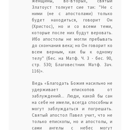
женщины, во-вторых, святый
Златоуст толкует сие так: "Не с
ними (не с апостолами) только
будет находиться, говорит Он
(Христос), но и со всеми теми,
которые после них будут веровать.
Ибо апостолы не могли пребывать
до скончания века; но Он говорит ко
всем верным, как бы к одному
телу" (бес. на Матф. Ч. 3 - бес. 90,
стр. 530; Благовестник Матф. Зач.
116)».
Ведь «Благодать Божия насильно не
удерживает епископов от
заблуждений... Люди, какой бы сан
на себе не имели, всегда способны и
могут заблуждаться и погрешать.
Святый апостол Павел учит, что не
только епископы, но и апостолы, и
сами ангелы с небес могут