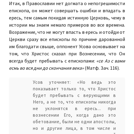
Итак, в Православии нет догмата о непогрешимости
епископа, он может совершать ошибки и впадать в
ересь, тем самым покидая истинную Церковь, чему в
истории мы знаем немало примеров во все времена.
Возражение, что не могут впасть в ересь и отойди от
Церкви сразу все епископы по причине дарованной
им благодати свыше, оппонент Усова основывает на
том, что Христос сказал при Вознесении, что Он
всегда будет пребывать с епископами:
«се Аз с вами
есмь во вся дни до скончания века»
(Матф. Зач. 116).
Усов уточняет: «Но ведь это
показывает только то, что Христос
будет пребывать с верующими в
Него, а не то, что епископы никогда
не уклонятся в ересь... при
вознесении Его, когда дано это
обетование, были не одни апостолы,
но и другие лица, в том числе и