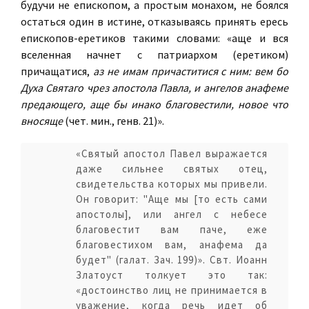
будучи не епископом, а простым монахом, не боялся
остаться один в истине, отказываясь принять ересь
епископов-еретиков такими словами: «аще и вся
вселенная начнет с патриархом (еретиком)
причащатися,
аз не имам причаститися с ним: вем бо
Духа Святаго чрез апостола Павла, и ангелов анафеме
предающего, аще бы инако благовестили, новое что
вносяще
(чет. мин., генв. 21)».
«Святый апостол Павел выражается
даже сильнее святых отец,
свидетельства которых мы привели.
Он говорит: "Аще мы [то есть сами
апостолы], или ангел с небесе
благовестит вам паче, еже
благовестихом вам, анафема да
будет" (галат. Зач. 199)». Свт. Иоанн
Златоуст толкует это так:
«достоинство лиц не принимается в
уважение, когда речь идет об