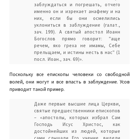
заблуждаться и погрешать, отчего
именно он и изрекает анафему и на
них, если бы они осмелились
уклониться в заблуждение (галат.,
зач. 199). А святый апостол Иоанн
Богослов прямо говорит: "аще
речем, яко греха не имамы, Себе
прельщаем, и истины несть в нас" (1
посл. Иоан., зач. 69)».
Поскольку все епископы человеки со свободной
волей, они могут и все впасть в заблуждение. Усов
приводит такой пример.
Даже первые высшие лица Церкви,
святые предшественники епископов
– «апостолы, которых избрал Сам
Господь Исус Христос, как
достойнейших из людей, которые
сами слышали Его учение, видели