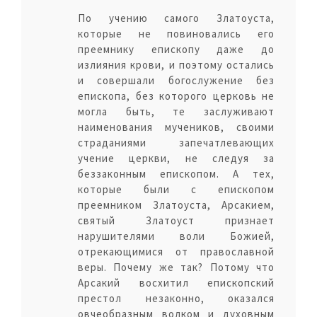
По учению самого Златоуста,
которые не повиновались его
преемнику епископу даже до
излияния крови, и поэтому остались
и совершали богослужение без
епископа, без которого церковь не
могла быть, те заслуживают
наименования мучеников, своими
страданиями запечатлевающих
учение церкви, не следуя за
беззаконным епископом. А тех,
которые были с епископом
преемником Златоуста, Арсакием,
святый Златоуст признает
нарушителями воли Божией,
отрекающимися от православной
веры. Почему же так? Потому что
Арсакий восхитил епископский
престол незаконно, оказался
овчеобразным волком и духовным