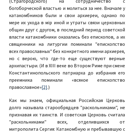
(Страгородского) на сотрудничество с
богоборческой властью и молиться за нее. Вначале у
катакомбников были и свои архиереи, однако по
мере их ухода в мiр иной и утраты связи церковных
общин друг с другом, в последний период советской
власти катакомбники оказались без епископов, а их
священники на литургии поминали "епископство
всех православных" без конкретного имени архиерея,
но с верою, что где-то еще существуют верные
архипастыри. (И в XIII веке во Втором Риме при смене
Константинопольского патриарха до избрания его
преемника поминали «всякое епископство
православное»
[2]
.)
Как мы знаем, официальная Российская Церковь
долго называла старообрядцев "раскольниками", не
признавая их таинств. И советская Церковь считала
"раскольниками" всех, отделившихся от
митрополита Сергия: Катакомбную и пребывавшую с