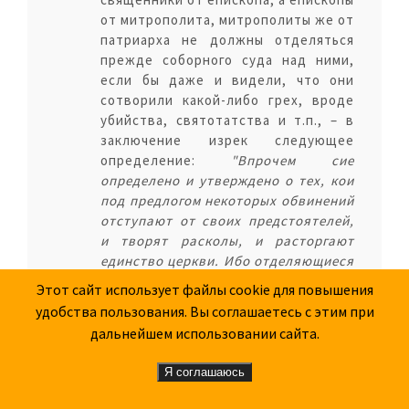
от митрополита, митрополиты же от
патриарха не должны отделяться
прежде соборного суда над ними,
если бы даже и видели, что они
сотворили какой-либо грех, вроде
убийства, святотатства и т.п., – в
заключение изрек следующее
определение:
"Впрочем сие
определено и утверждено о тех, кои
под предлогом некоторых обвинений
отступают от своих предстоятелей,
и творят расколы, и расторгают
единство церкви. Ибо отделяющиеся
от общения с предстоятелем, ради
Этот сайт использует файлы cookie для повышения
некия ереси, осужденные святыми
удобства пользования. Вы соглашаетесь с этим при
соборами или отцами, когда, то есть
дальнейшем использовании сайта.
проповедует он ересь всенародно и
учит оной открыто в церкви,
Я соглашаюсь
таковые аще и оградят себя от
общения с глаголемым епископом