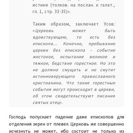
истине (толков. на послан. к галат.,
гл. 1, стр. 33-35)».
Таким образом, заключает Усов:
«
Церковь может быть
вдовствующею, то есть без
епископа... Конечно, пребывание
церкви без епископа – событие
жестокое, испытание великое и
тяжкое, бедствие горестное. Но это
не должно смущать и не смутит
истинноверующего православного
христианина. Что такие горестные
события могут происходит в церкви,
об этом свидетельствуют писания
святых отец
».
Господь попускает падение даже епископов для
отделения зерен от плевел. Церковь же совершенно
исчезнуть не может, ибо состоит не только из