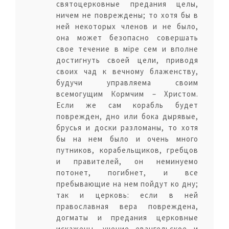
святоцерковные предания целы,
ничем не повреждены; то хотя бы в
ней некоторых членов и не было,
она может безопасно совершать
свое течение в мiре сем и вполне
достигнуть своей цели, приводя
своих чад к вечному блаженству,
будучи управляема своим
всемогущим Кормчим – Христом.
Если же сам корабль будет
поврежден, дно или бока дырявые,
брусья и доски разломаны, то хотя
бы на нем было и очень много
путников, корабельщиков, гребцов
и правителей, он неминуемо
потонет, погибнет, и все
пребывающие на нем пойдут ко дну;
так и церковь: если в ней
православная вера повреждена,
догматы и предания церковные
искажены, учение евангельское и