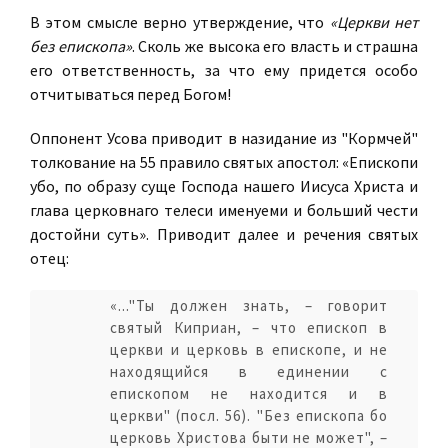
В этом смысле верно утверждение, что
«Церкви нет
без епископа»
. Сколь же высока его власть и страшна
его ответственность, за что ему придется особо
отчитываться перед Богом!
Оппонент Усова приводит в назидание из "Кормчей"
толкование на 55 правило святых апостол: «Епископи
убо, по образу суще Господа нашего Иисуса Христа и
глава церковнаго телеси именуеми и больший чести
достойни суть». Приводит далее и речения святых
отец:
«..."Ты должен знать, – говорит
святый Киприан, – что епископ в
церкви и церковь в епископе, и не
находящийся в единении с
епископом не находится и в
церкви" (посл. 56). "Без епископа бо
церковь Христова быти не может", –