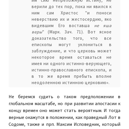
им сию непреложную истину, не
верили до тех пор, пока ни явился к
ним сам Христос "и поноси
неверствию их и жестосердию, яко
видевшим Его воставша
не яша
веры
" (Марк. Зач. 71). Вот ясное
доказательство того, что все
епископы могут уклониться в
заблуждение, и что церковь может
некоторое время оставаться не
имея ни одного истинно-верующего,
истинно-православного епископа, и
в то же время пребыть вполне
неодоленною истинною церковию».
Не беремся судить о таком предположении в
глобальном масштабе, но при развитии апостасии к
концу времен оно может стать вероятным. И тогда
верные окажутся в положении, как праведный Лот в
Содоме, также и прп. Максим Исповедник, который