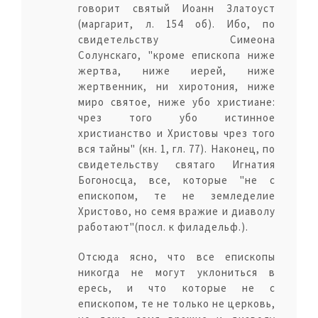
говорит святый Иоанн Златоуст
(маргарит, л. 154 об). Ибо, по
свидетельству Симеона
Солунскаго, "кроме епископа ниже
жертва, ниже иерей, ниже
жертвенник, ни хиротония, ниже
миро святое, ниже убо христиане:
чрез того убо истинное
христианство и Христовы чрез того
вся тайны" (кн. 1, гл. 77). Наконец, по
свидетельству святаго Игнатия
Богоносца, все, которые "не с
епископом, те не земледелие
Христово, но семя вражие и диаволу
работают"(посл. к филадельф.).
Отсюда ясно, что все епископы
никогда не могут уклониться в
ересь, и что которые не с
епископом, те не только не церковь,