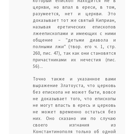
который епископ находится не в
церкви, но впал в ереси, в том,
разумеется, нет и церкви. Это
доказывает тот же святый Киприан,
называя еретических епископов
лжеепископами и имеющих с ними
общение – "детьми диавола и
полными лжи" (твор. его ч. 1, стр.
260, пис. 47), так как они становятся
причастниками их нечестия (пис.
56)...
Точно также и указанное вами
выражение Златоуста, что церковь
без епископа не может быти, вовсе
не доказывает того, что епископы
не могут впасть в ересь и церковь
не может временно остаться без
них. Оно сказано им по случаю
своего изгнания из
Константинополя только об одной