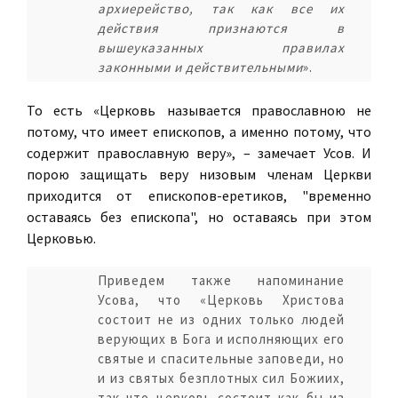
архиерейство, так как все их
действия признаются в
вышеуказанных правилах
законными и действительными
».
То есть «Церковь называется православною не
потому, что имеет епископов, а именно потому, что
содержит православную веру», – замечает Усов. И
порою защищать веру низовым членам Церкви
приходится от епископов-еретиков, "временно
оставаясь без епископа", но оставаясь при этом
Церковью.
Приведем также напоминание
Усова, что «Церковь Христова
состоит не из одних только людей
верующих в Бога и исполняющих его
святые и спасительные заповеди, но
и из святых безплотных сил Божиих,
так что церковь состоит как бы из