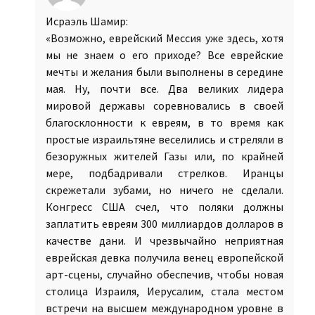
Исраэль Шамир:
«Возможно, еврейский Мессия уже здесь, хотя
мы не знаем о его приходе? Все еврейские
мечты и желания были выполнены в середине
мая. Ну, почти все. Два великих лидера
мировой державы соревновались в своей
благосклонности к евреям, в то время как
простые израильтяне веселились и стреляли в
безоружных жителей Газы или, по крайней
мере, подбадривали стрелков. Иранцы
скрежетали зубами, но ничего не сделали.
Конгресс США счел, что поляки должны
заплатить евреям 300 миллиардов долларов в
качестве дани. И чрезвычайно неприятная
еврейская девка получила венец европейской
арт-сцены, случайно обеспечив, чтобы новая
столица Израиля, Иерусалим, стала местом
встречи на высшем международном уровне в