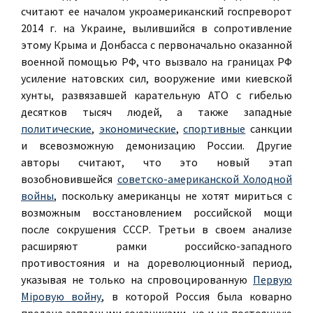
считают ее началом укроамериканский госпреворот
2014 г. на Украине, вылившийся в сопротивление
этому Крыма и Донбасса с первоначально оказанной
военной помощью РФ, что вызвало на границах РФ
усиление натовских сил, вооружение ими киевской
хунты, развязавшей карательную АТО с гибелью
десятков тысяч людей, а также западные
политические
,
экономические
,
спортивные
санкции
и всевозможную демонизацию России. Другие
авторы считают, что это новый этап
возобновившейся
советско-американской Холодной
войны
, поскольку американцы не хотят мириться с
возможным восстановлением российской мощи
после сокрушения СССР. Третьи в своем анализе
расширяют рамки российско-западного
противостояния и на дореволюционный период,
указывая не только на спровоцированную
Первую
Мiровую войну
, в которой Россия была коварно