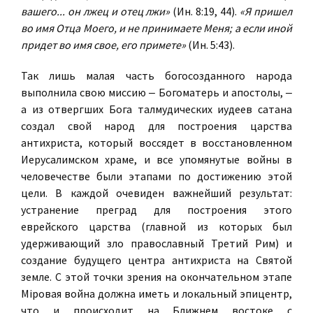
вашего... он лжец и отец лжи»
(Ин. 8:19, 44).
«Я пришел
во имя Отца Моего, и не принимаете Меня; а если иной
придет во имя свое, его примете»
(Ин. 5:43).
Так лишь малая часть богосозданного народа
выполнила свою миссию ‒ Богоматерь и апостолы, ‒
а из отвергших Бога талмудических иудеев сатана
создал свой народ для построения царства
антихриста, который воссядет в восстановленном
Иерусалимском храме, и все упомянутые войны в
человечестве были этапами по достижению этой
цели. В каждой очевиден важнейший результат:
устранение преград для построения этого
еврейского царства (главной из которых был
удерживающий зло православный Третий Рим) и
создание будущего центра антихриста на Святой
земле. С этой точки зрения на окончательном этапе
Мiровая война должна иметь и локальный эпицентр,
что и происходит на Ближнем востоке с