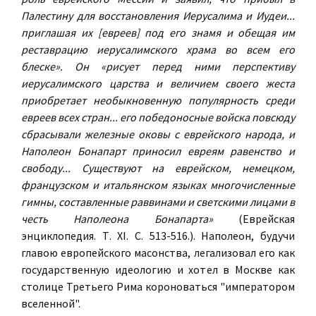
Палестину для восстановления Иерусалима и Иудеи...
приглашая их [евреев] под его знамя и обещая им
реставрацию иерусалимского храма во всем его
блеске». Он «рисует перед ними перспективу
иерусалимского царства и величием своего жеста
приобретает необыкновенную популярность среди
евреев всех стран... его победоносные войска повсюду
сбрасывали железные оковы с еврейского народа, и
Наполеон Бонапарт приносил евреям равенство и
свободу... Существуют на еврейском, немецком,
французском и итальянском языках многочисленные
гимны, составленные раввинами и светскими лицами в
честь Наполеона Бонапарта»
(Еврейская
энциклопедия. Т. XI. С. 513-516.). Наполеон, будучи
главою европейского масонства, легализовал его как
государственную идеологию и хотел в Москве как
столице Третьего Рима короноваться "императором
вселенной".