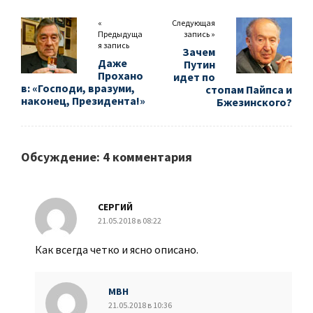
«
Следующая
Предыдуща
запись »
я запись
Зачем
Даже
Путин
Прохано
идет по
в: «Господи, вразуми,
стопам Пайпса и
наконец, Президента!»
Бжезинского?
Обсуждение: 4 комментария
СЕРГИЙ
21.05.2018 в 08:22
Как всегда четко и ясно описано.
МВН
21.05.2018 в 10:36