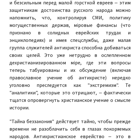
и безсильным перед малой горсткой евреев ‒ этим
защитникам достоинства русского народа можно
напомнить, что, контролируя СМИ, политику
могущественных держав, мiровые финансы (что
признано в солидных еврейских трудах и
энциклопедиях) и имея спецслужбы, даже малая
группа служителей антихриста способна добиваться
своих целей. Это уже нетрудно в ослепленном
дехристианизированном мiре, где эти вопросы
теперь табуированы и их обсуждение (включая
православное учение об антихристе) нередко
уголовно преследуется как "экстремизм". Те
"аналитики", которые это отрицают, ‒ фактически
тщатся опровергнуть христианское учение о смысле
истории.
"Тайна беззакония" действует тайно, чтобы прежде
времени не разоблачить себя в глазах покоряемых
народов. Антихристианское еврейство ‒ это в