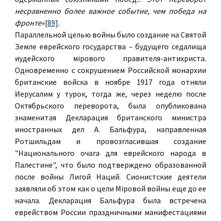
несравненно более важное событие, чем победа на
фронте
»
[89]
.
Параллельной целью войны было создание на Святой
Земле еврейского государства – будущего седалища
иудейского мiрового правителя-антихриста.
Одновременно с сокрушением Российской монархии
британские войска в ноябре 1917 года отняли
Иерусалим у турок, тогда же, через неделю после
Октябрьского переворота, была опубликована
знаменитая Декларация британского министра
иностранных дел А. Бальфура, направленная
Ротшильдам и провозгласившая создание
"Национального очага для еврейского народа в
Палестине", что было подтверждено образованной
после войны Лигой Наций. Сионистские деятели
заявляли об этом как о цели Мiровой войны еще до ее
начала. Декларация Бальфура была встречена
еврейством России праздничными манифестациями