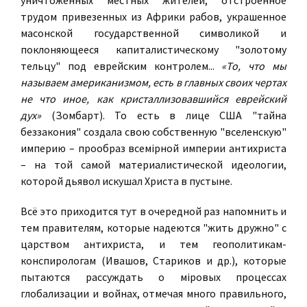
уничтоженных местных жителей, отстроенное
трудом привезенных из Африки рабов, украшенное
масонской государственной символикой и
поклоняющееся капиталистическому "золотому
тельцу" под еврейским контролем...
«То, что мы
называем американизмом, есть в главных своих чертах
не что иное, как кристаллизовавшийся еврейский
дух»
(Зомбарт). То есть в лице США "тайна
беззакония" создала свою собственную "вселенскую"
империю – прообраз всемiрной империи антихриста
– на той самой материалистической идеологии,
которой дьявол искушал Христа в пустыне.
Всё это приходится тут в очередной раз напомнить и
тем правителям, которые надеются "жить дружно" с
царством антихриста, и тем геополитикам-
конспирологам (Ивашов, Стариков и др.), которые
пытаются рассуждать о мiровых процессах
глобализации и войнах, отмечая много правильного,