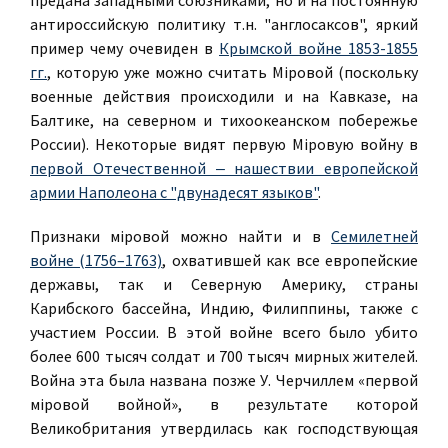
предана западными союзниками, но и на постоянную
антироссийскую политику т.н. "англосаксов", яркий
пример чему очевиден в
Крымской войне 1853-1855
гг.
, которую уже можно считать Мiровой (поскольку
военные действия происходили и на Кавказе, на
Балтике, на северном и тихоокеанском побережье
России). Некоторые видят первую Мiровую войну в
первой Отечественной ‒ нашествии европейской
армии Наполеона с "двунадесят языков"
.
Признаки мiровой можно найти и в
Семилетней
войне (1756–1763)
, охватившей как все европейские
державы, так и Северную Америку, страны
Карибского бассейна, Индию, Филиппины, также с
участием России. В этой войне всего было убито
более 600 тысяч солдат и 700 тысяч мирных жителей.
Война эта была названа позже У. Черчиллем «первой
мiровой войной», в результате которой
Великобритания утвердилась как господствующая