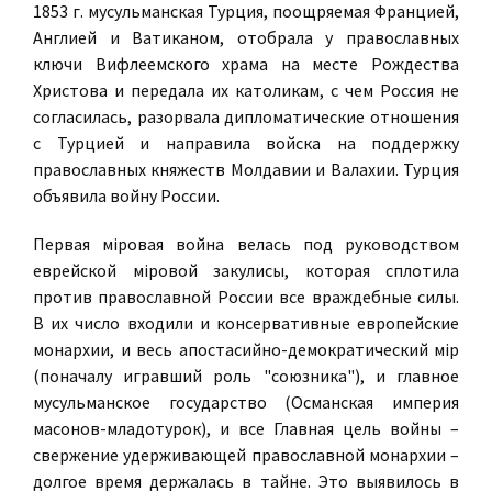
1853 г. мусульманская Турция, поощряемая Францией,
Англией и Ватиканом, отобрала у православных
ключи Вифлеемского храма на месте Рождества
Христова и передала их католикам, с чем Россия не
согласилась, разорвала дипломатические отношения
с Турцией и направила войска на поддержку
православных княжеств Молдавии и Валахии. Турция
объявила войну России.
Первая мiровая война велась под руководством
еврейской мiровой закулисы, которая сплотила
против православной России все враждебные силы.
В их число входили и консервативные европейские
монархии, и весь апостасийно-демократический мiр
(поначалу игравший роль "союзника"), и главное
мусульманское государство (Османская империя
масонов-младотурок), и все Главная цель войны –
свержение удерживающей православной монархии –
долгое время держалась в тайне. Это выявилось в