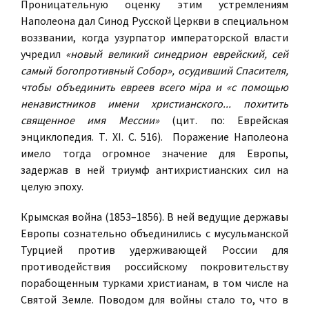
Проницательную оценку этим устремлениям
Наполеона дал Синод Русской Церкви в специальном
воззвании, когда узурпатор императорской власти
учредил
«новый великий синедрион еврейский, сей
самый богопротивный Собор», осудивший Спасителя,
чтобы объединить евреев всего мiра и «с помощью
ненавистников имени христианского... похитить
священное имя Мессии»
(цит. по: Еврейская
энциклопедия. Т. XI. С. 516). Поражение Наполеона
имело тогда огромное значение для Европы,
задержав в ней триумф антихристианских сил на
целую эпоху.
Крымская война (1853–1856). В ней ведущие державы
Европы сознательно объединились с мусульманской
Турцией против удерживающей России для
противодействия российскому покровительству
порабощенным турками христианам, в том числе на
Святой Земле. Поводом для войны стало то, что в