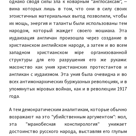
однако сводя силы зла к коварным "англосаксам", ‒
вина которых лишь в том, что они в силу своих
эгоистичных материальных выгод позволили, чтобы
их мощь, энергия и таланты были использованы тем
народом, который жаждет своего мошиаха. Эта
иудаизация англичан произошла через создание в
христианском английском народе, а затем и во всем
западном христианском мiре организованной
структуры для его разрушения его же руками:
масонство как уния христианских протестантов и
англикан с иудаизмом. Эта уния была очевидна и во
всех антимонархических буржуазных революциях, и в
упомянутых мiровых войнах, как и в революции 1917
года.
А тем демократическим аналитикам, которые обычно
возражают на это "убийственным аргументом": мол,
эта "мракобесная конспирология" унижает
достоинство русского народа, выставляя его глупым