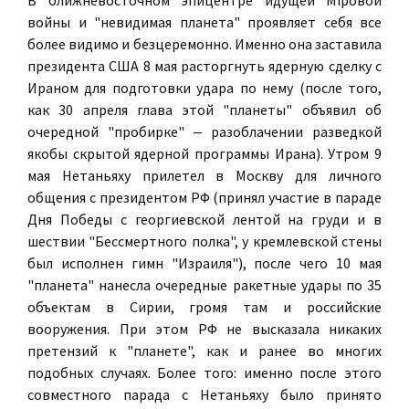
В ближневосточном эпицентре идущей Мiровой
войны и "невидимая планета" проявляет себя все
более видимо и безцеремонно. Именно она заставила
президента США 8 мая расторгнуть ядерную сделку с
Ираном для подготовки удара по нему (после того,
как 30 апреля глава этой "планеты" объявил об
очередной "пробирке" ‒ разоблачении разведкой
якобы скрытой ядерной программы Ирана). Утром 9
мая Нетаньяху прилетел в Москву для личного
общения с президентом РФ (принял участие в параде
Дня Победы с георгиевской лентой на груди и в
шествии "Бессмертного полка", у кремлевской стены
был исполнен гимн "Израиля"), после чего 10 мая
"планета" нанесла очередные ракетные удары по 35
объектам в Сирии, громя там и российские
вооружения. При этом РФ не высказала никаких
претензий к "планете", как и ранее во многих
подобных случаях. Более того: именно после этого
совместного парада с Нетаньяху было принято