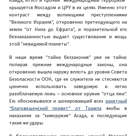
Каида, ИГИЛ и прочий "международный терроризм"
крышуется Моссадом и ЦРУ в их целях. Именно этот
контраст между вопиющими преступлениями
"Великого Израиля", откровенно претендующего на
земли "от Нила до Ефрата", и поразительной его
безнаказанностью выдает существование и мощь
этой "невидимой планеты".
В наше время "тайна беззакония" уже не тайна:
попирая прежние международные законы, она
откровенно вышла наружу вплоть до уровня Совета
Безопасности ООН, где ее служители не стесняются
цинично использовать заведомую и легко
разоблачаемую ложь ‒ основное оружие "отца лжи".
Ею обосновывался и шокировавший всех
ракетный
"благовещенский привет" от Трампа
якобы в
наказание за "химоружие" Асада, и последующие
такие же удары.