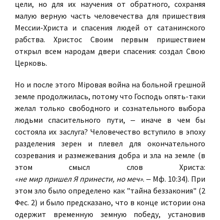
цели, но для их научения от обратного, сохраняя
малую верную часть человечества для пришествия
Мессии-Христа и спасения людей от сатанинского
рабства. Христос Своим первым пришествием
открыл всем народам двери спасения: создал Свою
Церковь.
Но и после этого Мiровая война на больной грешной
земле продолжилась, потому что Господь опять-таки
желал только свободного и сознательного выбора
людьми спасительного пути, ‒ иначе в чем бы
состояла их заслуга? Человечество вступило в эпоху
разделения зерен и плевел для окончательного
созревания и размежевания добра и зла на земле (в
этом смысл слов Христа:
«не мир пришел Я принести, но меч»
. ‒ Мф. 10:34). При
этом зло было определено как "тайна беззакония" (2
Фес. 2) и было предсказано, что в конце истории она
одержит временную земную победу, установив