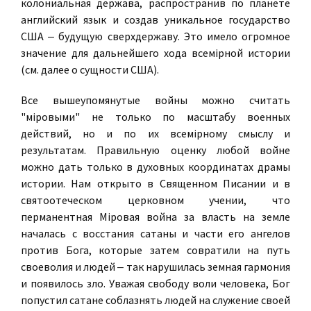
колониальная держава, распространив по планете
английский язык и создав уникальное государство
США ‒ будущую сверхдержаву. Это имело огромное
значение для дальнейшего хода всемiрной истории
(см. далее о сущности США).
Все вышеупомянутые войны можно считать
"мiровыми" не только по масштабу военных
действий, но и по их всемiрному смыслу и
результатам. Правильную оценку любой войне
можно дать только в духовных координатах драмы
истории. Нам открыто в Священном Писании и в
святоотеческом церковном учении, что
перманентная Мiровая война за власть на земле
началась с восстания сатаны и части его ангелов
против Бога, которые затем совратили на путь
своеволия и людей ‒ так нарушилась земная гармония
и появилось зло. Уважая свободу воли человека, Бог
попустил сатане соблазнять людей на служение своей