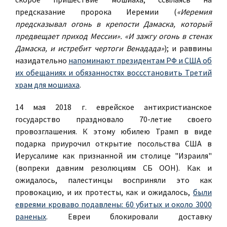
предсказание пророка Иеремии (
«Иеремия
предсказывал огонь в крепости Дамаска, который
предвещает приход Мессии». «И зажгу огонь в стенах
Дамаска, и истребит чертоги Венадада»
); и раввины
назидательно
напоминают президентам РФ и США об
их обещаниях и обязанностях воссстановить Третий
храм для мошиаха
.
14 мая 2018 г. еврейское антихристианское
государство праздновало 70-летие своего
провозглашения. К этому юбилею Трамп в виде
подарка приурочил открытие посольства США в
Иерусалиме как признанной им столице "Израиля"
(вопреки давним резолюциям СБ ООН). Как и
ожидалось, палестинцы восприняли это как
провокацию, и их протесты, как и ожидалось,
были
евреями кроваво подавлены: 60 убитых и около 3000
раненых
. Евреи блокировали доставку