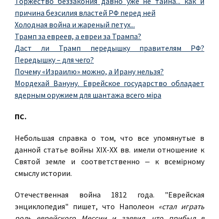
Торжество беззакония давно уже не тайна... как и
причина безсилия властей РФ перед ней
Холодная война и жареный петух...
Трамп за евреев, а евреи за Трампа?
Даст ли Трамп передышку правителям РФ?
Передышку – для чего?
Почему «Израилю» можно, а Ирану нельзя?
Мордехай Вануну. Еврейское государство обладает
ядерным оружием для шантажа всего мiра
ПС.
Небольшая справка о том, что все упомянутые в
данной статье войны XIX-XX вв. имели отношение к
Святой земле и соответственно ‒ к всемiрному
смыслу истории.
Отечественная война 1812 года. "Еврейская
энциклопедия" пишет, что Наполеон
«стал играть
роль еврейского Мессии и заявил, что прибыл в