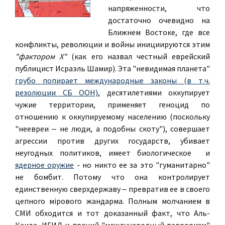
напряженности, что
достаточно очевидно на
Ближнем Востоке, где все
конфликты, революции и войны инициируются этим
"фактором Х"
(как его назвал честный еврейский
публицист Исраэль Шамир). Эта "невидимая планета"
грубо попирает международные законы (в т.ч.
резолюции СБ ООН)
, десятилетиями оккупирует
чужие территории, применяет геноцид по
отношению к оккупируемому населению (поскольку
"неевреи ‒ не люди, а подобны скоту"), совершает
агрессии против других государств, убивает
неугодных политиков, имеет биологическое и
ядерное оружие
- но никто ее за это "гуманитарно"
не бомбит. Потому что она контролирует
единственную сверхдержаву ‒ превратив ее в своего
цепного мiрового жандарма. Полным молчанием в
СМИ обходится и тот доказанный факт, что Аль-