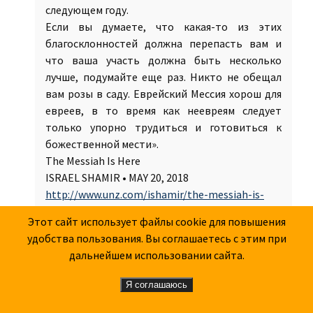
следующем году.
Если вы думаете, что какая-то из этих
благосклонностей должна перепасть вам и
что ваша участь должна быть несколько
лучше, подумайте еще раз. Никто не обещал
вам розы в саду. Еврейский Мессия хорош для
евреев, в то время как неевреям следует
только упорно трудиться и готовиться к
божественной мести».
The Messiah Is Here
ISRAEL SHAMIR • MAY 20, 2018
http://www.unz.com/ishamir/the-messiah-is-
here/
Этот сайт использует файлы cookie для повышения
удобства пользования. Вы соглашаетесь с этим при
ОЛЕГ
дальнейшем использовании сайта.
21.05.2018 в 15:25
Я соглашаюсь
Оффтоп: Михаил Викторович, а что скажете по
поводу вот этой новости