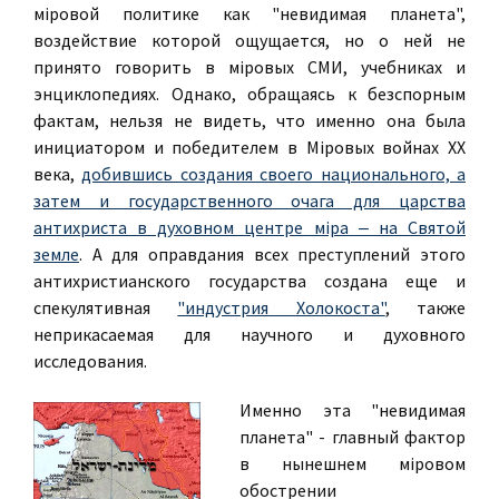
мiровой политике как "невидимая планета",
воздействие которой ощущается, но о ней не
принято говорить в мiровых СМИ, учебниках и
энциклопедиях. Однако, обращаясь к безспорным
фактам, нельзя не видеть, что именно она была
инициатором и победителем в Мiровых войнах ХХ
века,
добившись создания своего национального, а
затем и государственного очага для царства
антихриста в духовном центре мiра ‒ на Святой
земле
. А для оправдания всех преступлений этого
антихристианского государства создана еще и
спекулятивная
"индустрия Холокоста"
, также
неприкасаемая для научного и духовного
исследования.
Именно эта "невидимая
планета" - главный фактор
в нынешнем мiровом
обострении