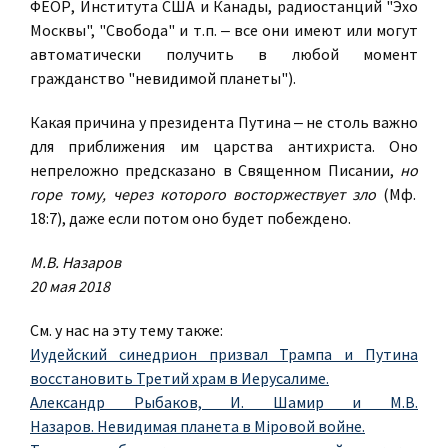
ФЕОР, Института США и Канады, радиостанций "Эхо
Москвы", "Свобода" и т.п. ‒ все они имеют или могут
автоматически получить в любой момент
гражданство "невидимой планеты").
Какая причина у президента Путина ‒ не столь важно
для приближения им царства антихриста. Оно
непреложно предсказано в Священном Писании,
но
горе тому, через которого восторжествует зло
(Мф.
18:7), даже если потом оно будет побеждено.
М.В. Назаров
20 мая 2018
См. у нас на эту тему также:
Иудейский синедрион призвал Трампа и Путина
восстановить Третий храм в Иерусалиме.
Александр Рыбаков, И. Шамир и М.В.
Назаров. Невидимая планета в Мiровой войне.