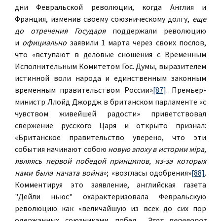
дни Февральской революции, когда Англия и
Франция, изменив своему союзническому долгу,
еще
до отречения Государя
поддержали революцию
и
официально
заявили 1 марта через своих послов,
что «вступают в деловые сношения с Временным
Исполнительным Комитетом Гос. Думы, выразителем
истинной воли народа и единственным законным
временным правительством России»
[87]
. Премьер-
министр Ллойд Джордж в британском парламенте «с
чувством живейшей радости» приветствовал
свержение русского Царя и открыто признал:
«Британское правительство уверено, что эти
события начинают собою
новую эпоху в истории мiра,
являясь первой победой принципов, из-за которых
нами была начата война
»; «возгласы одобрения»
[88]
.
Комментируя это заявление, английская газета
"Дейли ньюс" охарактеризовала Февральскую
революцию как «величайшую из всех до сих пор
одержанных союзниками побед...
Этот переворот