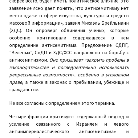
скорее всего, будет иметь политическое влияние. Это
заявление ясно дает понять, что антисемитизму нет
места «даже в сфере искусства, культуры и средств
массовой информации», заявил Михаэль Брейльманн
(ХДС). Он опроверг обвинения ученых, которые
особенно критиковали содержащееся в нем
определение антисемитизма. Предложение СДПГ,
"Зеленых", СвДП и ХДС/ХСС направлено на борьбу с
антисемитизмом.
Оно призывает «закрыть пробелы в
законодательстве и последовательно использовать
репрессивные возможности», особенно в уголовном
праве
, а также в законах о пребывании, убежище и
гражданстве.
Не все согласны с определением этого термина.
Четыре фракции критикуют «сдержанный подход и
усиление связанного с Израилем и левого
антиимпериалистического антисемитизма» и