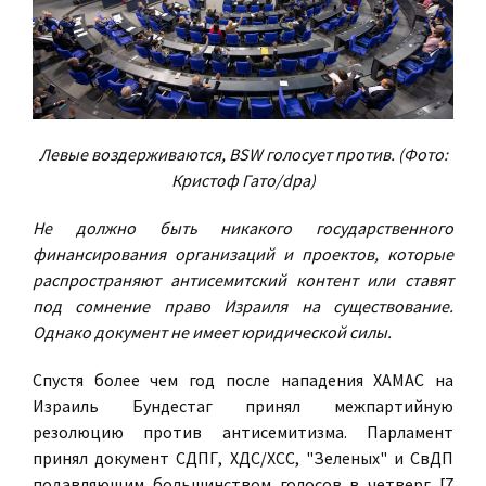
Левые воздерживаются, BSW голосует против. (Фото:
Кристоф Гато/dpa)
Не должно быть никакого государственного
финансирования организаций и проектов, которые
распространяют антисемитский контент или ставят
под сомнение право Израиля на существование.
Однако документ не имеет юридической силы.
Спустя более чем год после нападения ХАМАС на
Израиль Бундестаг принял межпартийную
резолюцию против антисемитизма. Парламент
принял документ СДПГ, ХДС/ХСС, "Зеленых" и СвДП
подавляющим большинством голосов в четверг [7