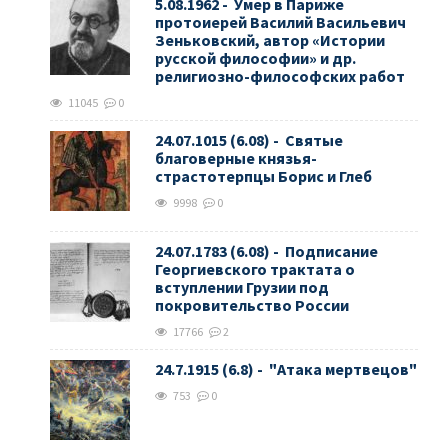
5.08.1962 - Умер в Париже
протоиерей Василий Васильевич
Зеньковский, автор «Истории
русской философии» и др.
религиозно-философских работ
11045
0
24.07.1015 (6.08) - Святые
благоверные князья-
страстотерпцы Борис и Глеб
9998
0
24.07.1783 (6.08) - Подписание
Георгиевского трактата о
вступлении Грузии под
покровительство России
17766
2
24.7.1915 (6.8) - "Атака мертвецов"
753
0