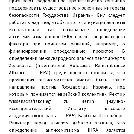
призывают федеральное правительство «активно
поддерживать существование и законные интересы
безопасности Государства Израиль». Ему следует
работать над тем, чтобы штаты и муниципалитеты
использовали так называемое определение
антисемитизма, данное IHRA, в качестве решающего
фактора при принятии решений, например, о
финансировании определенных проектов. В
определении Международного альянса памяти жертв
Холокоста (International Holocaust Remembrance
Alliance ‒ IHRA) среди прочего говорится, что
проявления антисемитизма «могут быть также
направлены против Государства Израиль, под
которым понимается еврейский коллектив». Ректор
Wissenschaftskolleg zu Berlin [научно-
исследовательский Институт высокого
академического ранга. ‒
МВН
] Барбара Штольберг-
Рилингер перед началом дебатов заявила, что
определение антисемитизма IHRA является