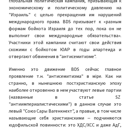
глобальная политическая кампания, призывающая к
экономическому и политическому давлению на
"Израиль" с целью прекращения им нарушений
международного права. BDS призывает к «разным
формам бойкота Израиля до тех пор, пока он не
выполнит свои международные обязательства».
Участники этой кампании считают свои действия
схожими с бойкотом ЮАР в годы апартеида и
отвергают обвинения в "антисемитизме".
Именно это движение BDS сейчас главное
проявление т.н. "антисемитизма" в мiре. Как ни
странно, в нынешнюю постхристианскую эпоху
наиболее откровенно в нем участвуют левые партии
(названные в статье SZ
"антиимпериалистическими") в данном случае это
левый "Союз Сары Вагенкнехт", а правые, в том числе
называющие себя христианскими ‒ подчиняются
юдофильской повинности: это ХДС/ХСС и даже АдГ,