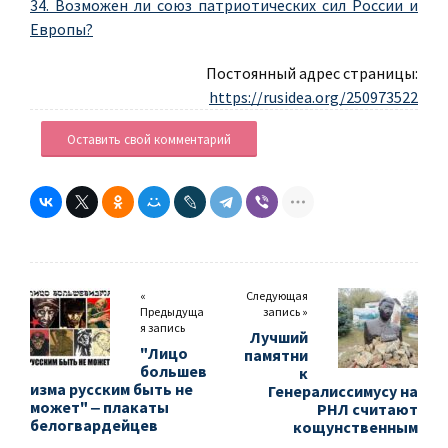
34. Возможен ли союз патриотических сил России и
Европы?
Постоянный адрес страницы:
https://rusidea.org/250973522
Оставить свой комментарий
«
Следующая
Предыдуща
запись »
я запись
Лучший
"Лицо
памятни
большев
к
изма русским быть не
Генералиссимусу на
может" ‒ плакаты
РНЛ считают
белогвардейцев
кощунственным