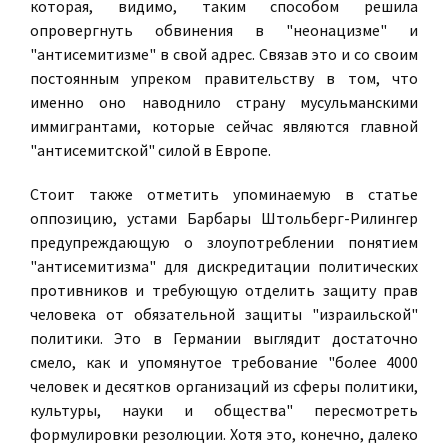
которая, видимо, таким способом решила
опровергнуть обвинения в "неонацизме" и
"антисемитизме" в свой адрес. Связав это и со своим
постоянным упреком правительству в том, что
именно оно наводнило страну мусульманскими
иммигрантами, которые сейчас являются главной
"антисемитской" силой в Европе.
Стоит также отметить упоминаемую в статье
оппозицию, устами Барбары Штольберг-Рилингер
предупреждающую о злоупотреблении понятием
"антисемитизма" для дискредитации политических
противников и требующую отделить защиту прав
человека от обязательной защиты "израильской"
политики. Это в Германии выглядит достаточно
смело, как и упомянутое требование "более 4000
человек и десятков организаций из сферы политики,
культуры, науки и общества" пересмотреть
формулировки резолюции. Хотя это, конечно, далеко