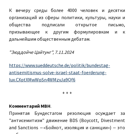
К вечеру среды более 4000 человек и десятки
организаций из сферы политики, культуры, науки и
общества подписали открытое письмо,
призывающее к другим формулировкам и к
дальнейшим общественным дебатам.
"Зюддойче Цайтунг", 7.11.2024
https://www.sueddeutsche.de/politik/bundestag-
antisemitismus-solve-israel-staat-foerderung-
lux.CXptXMwWpSn4WMzvJa9Qf6
+ + +
Комментарий МВН
.
Принятая Бундестагом резолюция осуждает за
"антисемитизм" движение BDS (Boycott, Divestment
and Sanctions ‒ «Бойкот, изоляция и санкции») ‒ это