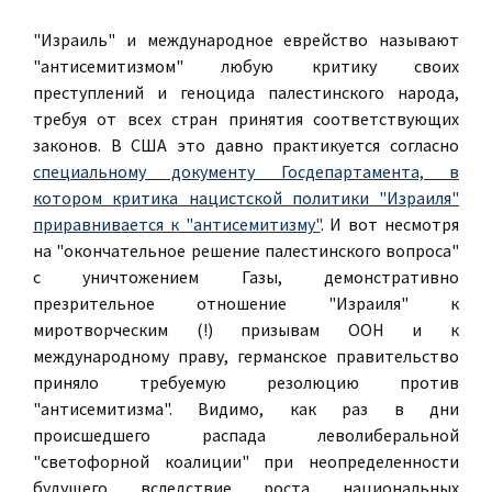
"Израиль" и международное еврейство называют
"антисемитизмом" любую критику своих
преступлений и геноцида палестинского народа,
требуя от всех стран принятия соответствующих
законов. В США это давно практикуется согласно
специальному документу Госдепартамента, в
котором критика нацистской политики "Израиля"
приравнивается к "антисемитизму"
. И вот несмотря
на "окончательное решение палестинского вопроса"
с уничтожением Газы, демонстративно
презрительное отношение "Израиля" к
миротворческим (!) призывам ООН и к
международному праву, германское правительство
приняло требуемую резолюцию против
"антисемитизма". Видимо, как раз в дни
происшедшего распада леволиберальной
"светофорной коалиции" при неопределенности
будущего вследствие роста национальных