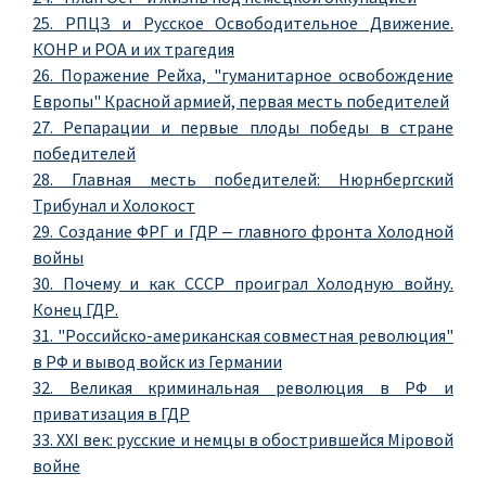
25. РПЦЗ и Русское Освободительное Движение.
КОНР и РОА и их трагедия
26. Поражение Рейха, "гуманитарное освобождение
Европы" Красной армией, первая месть победителей
27. Репарации и первые плоды победы в стране
победителей
28. Главная месть победителей: Нюрнбергский
Трибунал и Холокост
29. Создание ФРГ и ГДР ‒ главного фронта Холодной
войны
30. Почему и как СССР проиграл Холодную войну.
Конец ГДР.
31. "Российско-американская совместная революция"
в РФ и вывод войск из Германии
32. Великая криминальная революция в РФ и
приватизация в ГДР
33. XXI век: русские и немцы в обострившейся Мiровой
войне