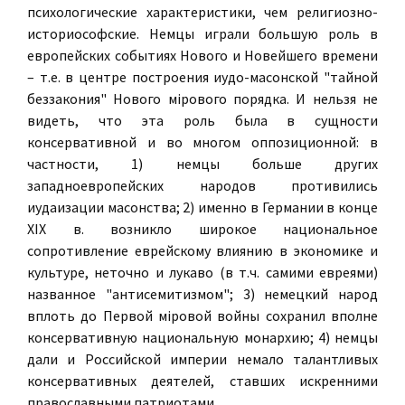
психологические характеристики, чем религиозно-
историософские. Немцы играли большую роль в
европейских событиях Нового и Новейшего времени
– т.е. в центре построения иудо-масонской "тайной
беззакония" Нового мiрового порядка. И нельзя не
видеть, что эта роль была в сущности
консервативной и во многом оппозиционной: в
частности, 1) немцы больше других
западноевропейских народов противились
иудаизации масонства; 2) именно в Германии в конце
ХIХ в. возникло широкое национальное
сопротивление еврейскому влиянию в экономике и
культуре, неточно и лукаво (в т.ч. самими евреями)
названное "антисемитизмом"; 3) немецкий народ
вплоть до Первой мiровой войны сохранил вполне
консервативную национальную монархию; 4) немцы
дали и Российской империи немало талантливых
консервативных деятелей, ставших искренними
православными патриотами.