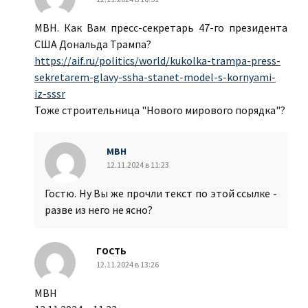
МВН. Как Вам пресс-секретарь 47-го президента
США Дональда Трампа?
https://aif.ru/politics/world/kukolka-trampa-press-
sekretarem-glavy-ssha-stanet-model-s-kornyami-
iz-sssr
Тоже строительница "Нового мирового порядка"?
МВН
12.11.2024 в 11:23
Гостю. Ну Вы же прочли текст по этой ссылке -
разве из него не ясно?
ГОСТЬ
12.11.2024 в 13:26
МВН