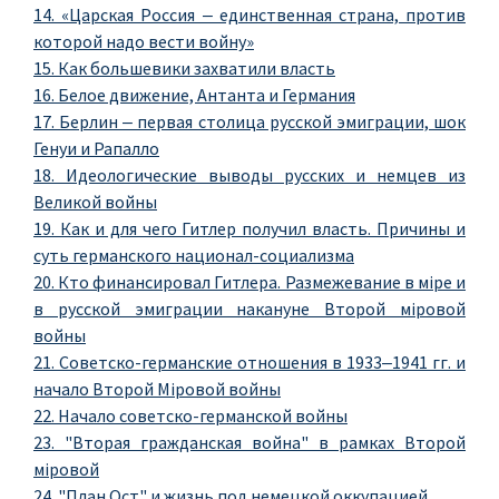
14. «Царская Россия ‒ единственная страна, против
которой надо вести войну»
15. Как большевики захватили власть
16. Белое движение, Антанта и Германия
17. Берлин ‒ первая столица русской эмиграции, шок
Генуи и Рапалло
18. Идеологические выводы русских и немцев из
Великой войны
19. Как и для чего Гитлер получил власть. Причины и
суть германского национал-социализма
20. Кто финансировал Гитлера. Размежевание в мiре и
в русской эмиграции накануне Второй мiровой
войны
21. Советско-германские отношения в 1933‒1941 гг. и
начало Второй Мiровой войны
22. Начало советско-германской войны
23. "Вторая гражданская война" в рамках Второй
мiровой
24. "План Ост" и жизнь под немецкой оккупацией