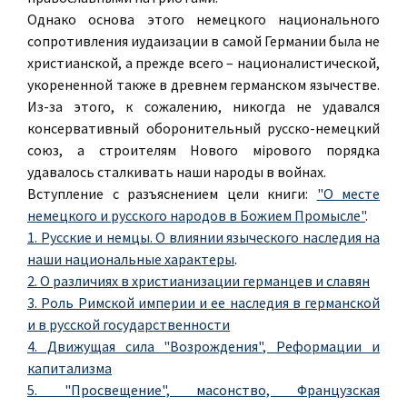
Однако основа этого немецкого национального
сопротивления иудаизации в самой Германии была не
христианской, а прежде всего – националистической,
укорененной также в древнем германском язычестве.
Из-за этого, к сожалению, никогда не удавался
консервативный оборонительный русско-немецкий
союз, а строителям Нового мiрового порядка
удавалось сталкивать наши народы в войнах.
Вступление с разъяснением цели книги:
"О месте
немецкого и русского народов в Божием Промысле"
.
1. Русские и немцы. О влиянии языческого наследия на
наши национальные характеры
.
2. О различиях в христианизации германцев и славян
3. Роль Римской империи и ее наследия в германской
и в русской государственности
4. Движущая сила "Возрождения", Реформации и
капитализма
5. "Просвещение", масонство, Французская