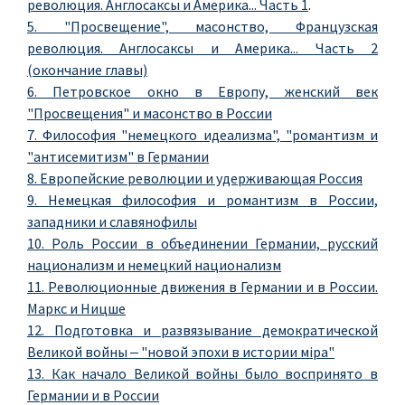
революция. Англосаксы и Америка... Часть 1
.
5. "Просвещение", масонство, Французская
революция. Англосаксы и Америка... Часть 2
(окончание главы)
6. Петровское окно в Европу, женский век
"Просвещения" и масонство в России
7. Философия "немецкого идеализма", "романтизм и
"антисемитизм" в Германии
8. Европейские революции и удерживающая Россия
9. Немецкая философия и романтизм в России,
западники и славянофилы
10. Роль России в объединении Германии, русский
национализм и немецкий национализм
11. Революционные движения в Германии и в России.
Маркс и Ницше
12. Подготовка и развязывание демократической
Великой войны ‒ "новой эпохи в истории мiра"
13. Как начало Великой войны было воспринято в
Германии и в России