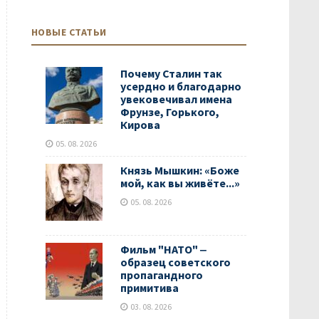
НОВЫЕ СТАТЬИ
Почему Сталин так
усердно и благодарно
увековечивал имена
Фрунзе, Горького,
Кирова
05. 08. 2026
Князь Мышкин: «Боже
мой, как вы живёте...»
05. 08. 2026
Фильм "НАТО" ‒
образец советского
пропагандного
примитива
03. 08. 2026