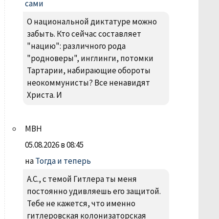
сами
О национальной диктатуре можно
забыть. Кто сейчас составляет
"нацию": различного рода
"родноверы", инглинги, потомки
Тартарии, набирающие обороты
неокоммунисты? Все ненавидят
Христа. И
МВН
05.08.2026 в 08:45
на
Тогда и теперь
А.С., с темой Гитлера ты меня
постоянно удивляешь его защитой.
Тебе не кажется, что именно
гитлеровская колонизаторская