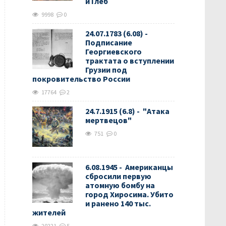
и Глеб
9998
0
24.07.1783 (6.08) -
Подписание
Георгиевского
трактата о вступлении
Грузии под
покровительство России
17764
2
24.7.1915 (6.8) - "Атака
мертвецов"
751
0
6.08.1945 - Американцы
сбросили первую
атомную бомбу на
город Хиросима. Убито
и ранено 140 тыс.
жителей
20221
5