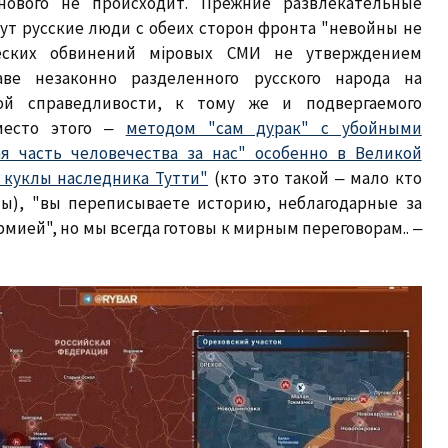
ового не происходит. Прежние развлекательные
нут русские люди с обеих сторон фронта "невойны не
ческих обвинений мiровых СМИ не утверждением
ве незаконно разделенного русского народа на
ой справедливости, к тому же и подвергаемого
вместо этого ‒
методом "сам дурак" с убойными
ая часть человечества за нас" особенно в Великой
 куклы наследника Тутти"
(кто это такой ‒ мало кто
ы), "вы переписываете историю, неблагодарные за
мией", но мы всегда готовы к мирным переговорам.. ‒