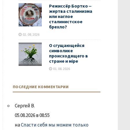
Режиссёр Бортко ‒
жертва сталинизма
или наглое
сталинистское
брехло?
02. 08. 2026
О сгущающейся
символике
происходящего в
стране и мiре
01. 08. 2026
ПОСЛЕДНИЕ КОММЕНТАРИИ
Сергей В.
05.08.2026 в 08:55
на
Спасти себя мы можем только