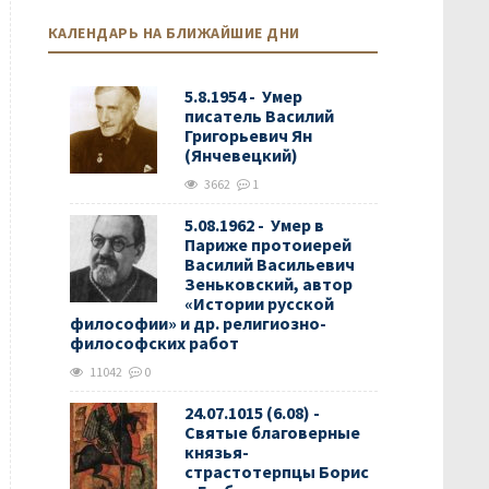
КАЛЕНДАРЬ НА БЛИЖАЙШИЕ ДНИ
5.8.1954 - Умер
писатель Василий
Григорьевич Ян
(Янчевецкий)
3662
1
5.08.1962 - Умер в
Париже протоиерей
Василий Васильевич
Зеньковский, автор
«Истории русской
философии» и др. религиозно-
философских работ
11042
0
24.07.1015 (6.08) -
Святые благоверные
князья-
страстотерпцы Борис