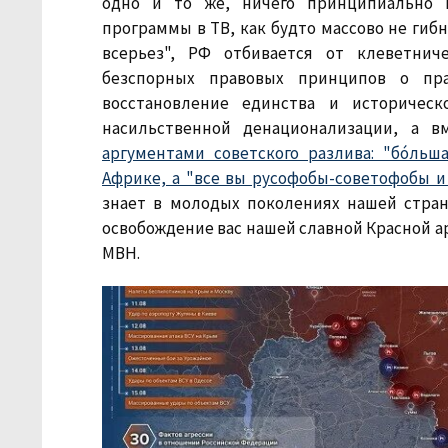
одно и то же, ничего принципиально н
программы в ТВ, как будто массово не гиб
всерьез", РФ отбивается от клеветни
безспорных правовых принципов о пра
восстановление единства и историческ
насильственной денационализации, а 
аргументами советского разлива: "бóльш
Африке, а "все вы русофобы-советофобы и
знает в молодых поколениях нашей стран
освобождение вас нашей славной Красной ар
МВН.