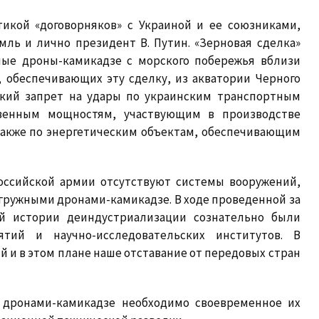
икой «договорняков» с Украиной и ее союзниками,
ль и лично президент В. Путин. «Зерновая сделка»
ные дроны-камикадзе с морского побережья вблизи
, обеспечивающих эту сделку, из акватории Черного
ский запрет на удары по украинским транспортным
венным мощностям, участвующим в производстве
 также по энергетическим объектам, обеспечивающим
российской армии отсутствуют системы вооружений,
гружными дронами-камикадзе. В ходе проведенной за
й истории деиндустриализации сознательно были
тий и научно-исследовательских институтов. В
 и в этом плане наше отставание от передовых стран
 дронами-камикадзе необходимо своевременное их