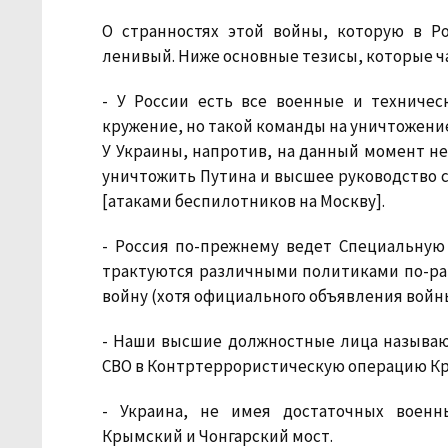
О странностях этой войны, которую в Р
ленивый. Ниже основные тезисы, которые ч
- У России есть все военные и техничес
кружение, но такой команды на уничтожени
У Украины, напротив, на данный момент н
уничтожить Путина и высшее руководство с
[атаками беспилотников на Москву].
- Россия по-прежнему ведет Специальную
трактуются различными политиками по-разн
войну (хотя официального объявления войны
- Наши высшие должностные лица называю
СВО в Контртеррористическую операцию Кр
- Украина, не имея достаточных военн
Крымский и Чонгарский мост.