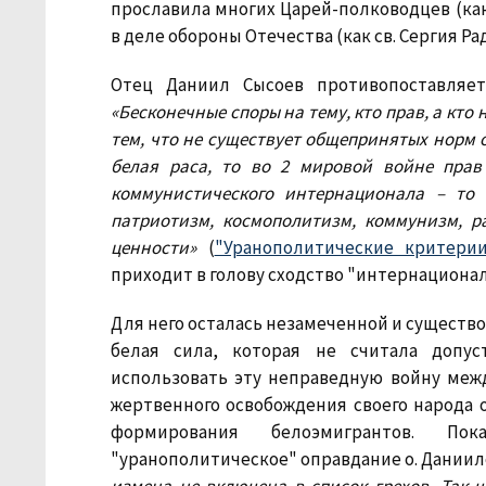
прославила многих Царей-полководцев (как 
в деле обороны Отечества (как св. Сергия Ра
Отец Даниил Сысоев противопоставляет
«Бесконечные споры на тему, кто прав, а кто
тем, что не существует общепринятых норм 
белая раса, то во 2 мировой войне прав
коммунистического интернационала – то 
патриотизм, космополитизм, коммунизм, 
ценности»
(
"Уранополитические критери
приходит в голову сходство "интернациона
Для него осталась незамеченной и существо
белая сила, которая не считала допу
использовать эту неправедную войну меж
жертвенного освобождения своего народа 
формирования белоэмигрантов. По
"уранополитическое" оправдание о. Даниил