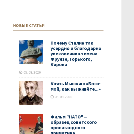
НОВЫЕ СТАТЬИ
Почему Сталин так
усердно и благодарно
увековечивал имена
Фрунзе, Горького,
Кирова
05. 08. 2026
Князь Мышкин: «Боже
мой, как вы живёте...»
05. 08. 2026
Фильм "НАТО" ‒
образец советского
пропагандного
примитива