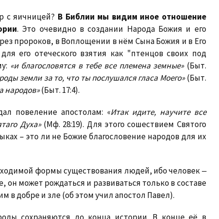
ар с яичницей?
В Библии мы видим иное отношение
ории
. Это очевидно в создании Народа Божия и его
рез пророков, в Воплощении в нём Сына Божия и в Его
для его отеческого взятия как "птенцов своих под
му:
«
и благословятся в тебе все племена земные»
(Быт.
роды земли за то, что ты послушался гласа Моего»
(Быт.
а народов»
(Быт. 17:4).
ал повеление апостолам: «
Итак идите, научите все
ятаго Духа»
(Мф. 28:19). Для этого сошествием Святого
зыках – это ли не Божие благословение народов для их
обходимой формы существования людей, ибо человек ‒
 он может рождаться и развиваться только в составе
им в добре и зле (об этом учил апостол Павел).
роды сохраняются до конца истории. В конце её в