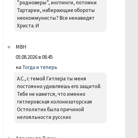
"родноверы", инглинги, потомки
Тартарии, набирающие обороты
неокоммунисты? Все ненавидят
Христа. И
МВН
05.08.2026 в 08:45
на
Тогда и теперь
А.С., с темой Гитлера ты меня
постоянно удивляешь его защитой.
Тебе не кажется, что именно
гитлеровская колонизаторская
Остполитик была причиной
нелояльности русских