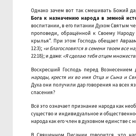
Однако зачем вот так смешивать Божий д
Бога к назначению народа в земной ист
воспитании, в его питании Духом Святым че
проповеди, обращённой к Своему Народу 
крылья". При этом Господь обещает Авраа
12:3);
«и благословятся в семени твоем все на
22:18); и даже:
«Я сделаю тебя отцем множеств
Воскресший Господь перед Вознесением д
народы, крестя их во имя Отца и Сына и Св
Духа они получили дар говорения на всех я
спасения?
Всё это означает признание народа как не
существо и индивидуальное и общественное,
народа как его член в духовном единстве с н
В Священном Писании говорится, что на