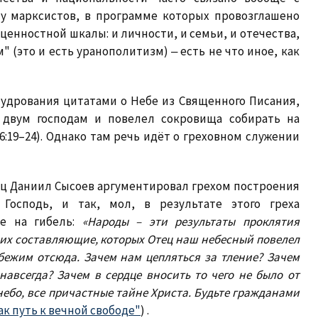
 у марксистов, в программе которых провозглашено
енностной шкалы: и личности, и семьи, и отечества,
" (это и есть уранополитизм) ‒ есть не что иное, как
удрования цитатами о Небе из Священного Писания,
 двум господам и повелел сокровища собирать на
6:19–24). Однако там речь идёт о греховном служении
ец Даниил Сысоев аргументировал грехом построения
Господь, и так, мол, в результате этого греха
ые на гибель:
«Народы – эти результаты проклятия
и их составляющие, которых Отец наш небесный повелел
сбежим отсюда. Зачем нам цепляться за тление? Зачем
навсегда? Зачем в сердце вносить то чего не было от
 небо, все причастные тайне Христа. Будьте гражданами
к путь к вечной свободе"
) .