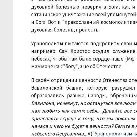
духовной болезнью неверия в Бога, как и
сатанинское уничтожение всей упомянутой ц
и Бога. Вот и "православный космополитизм
духовная болезнь, прелесть.
Уранополиты пытаются подкрепить свои м
например: Сам Христос осудил служение
небесах, чтобы там было сердце наше (Мф. 
маммоне как "богу", а не об Отечестве.
В своём отрицании ценности Отечества от
Вавилонской башни, которую разрушил 
образовались разные народы, обреченн
Вавилона, исчезнут, но остануться все люд
нам любить как самих себя... Давайте все 
прилеплять сердце к тому, что мы покинем 
начала и чего не будет в вечности? Бегите в
небесного Иерусалима...»
(
"Уранополитизм ка