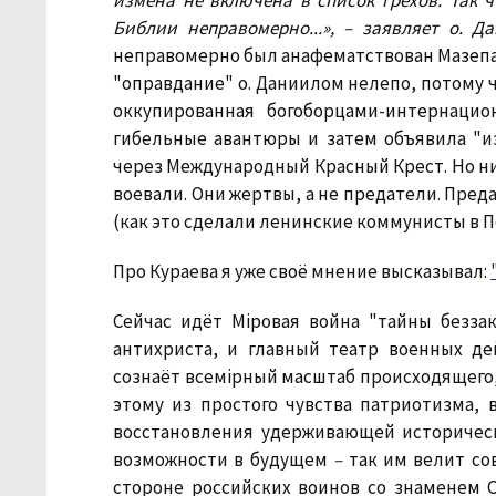
измена не включена в список грехов. Так ч
Библии неправомерно...», – заявляет о. 
неправомерно был анафематствован Мазепа 
"оправдание" о. Даниилом нелепо, потому ч
оккупированная богоборцами-интернацио
гибельные авантюры и затем объявила "и
через Международный Красный Крест. Но ни 
воевали. Они жертвы, а не предатели. Пре
(как это сделали ленинские коммунисты в П
Про Кураева я уже своё мнение высказывал:
Сейчас идёт Мiровая война "тайны беззак
антихриста, и главный театр военных де
сознаёт всемiрный масштаб происходящего,
этому из простого чувства патриотизма,
восстановления удерживающей историческ
возможности в будущем
–
так им велит со
стороне российских воинов со знаменем 