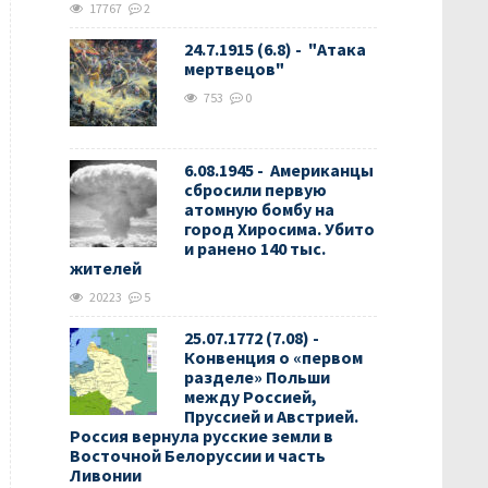
17767
2
24.7.1915 (6.8) - "Атака
мертвецов"
753
0
6.08.1945 - Американцы
сбросили первую
атомную бомбу на
город Хиросима. Убито
и ранено 140 тыс.
жителей
20223
5
25.07.1772 (7.08) -
Конвенция о «первом
разделе» Польши
между Россией,
Пруссией и Австрией.
Россия вернула русские земли в
Восточной Белоруссии и часть
Ливонии