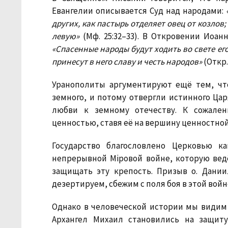
Евангелии описывается Суд над народами:
других, как пастырь отделяет овец от козлов;
левую»
(Мф. 25:32–33). В Откровении Иоан
«Спасенные народы будут ходить во свете его,
принесут в него славу и честь народов»
(Откр. 
Уранополиты аргументируют ещё тем, чт
земного, и потому отвергли истинного Цар
любви к земному отечеству. К сожале
ценностью, ставя её на вершину ценностной
Государство благословлено Церковью к
непрерывной Мiровой войне, которую вед
защищать эту крепость. Призыв о. Дани
дезертируем, сбежим с поля боя в этой войн
Однако в человеческой истории мы видим 
Архангел Михаил становились на защиту