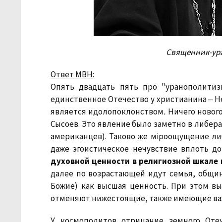
Священник-ур
Ответ МВН
:
Опять двадцать пять про "уранополитиз
единственное Отечество у христианина ‒ Не
является идолопоклонством
.
Ничего нового
Сысоев. Это явление было заметно в либер
американцев). Таково же мiроощущение ли
даже эгоистическое нечувствие вплоть д
духовной ценности в религиозной шкале
далее по возрастающей идут семья, община
Божие) как высшая ценность. При этом вы
отменяют нижестоящие, также имеющие важ
У космополитов отрицание земного Оте