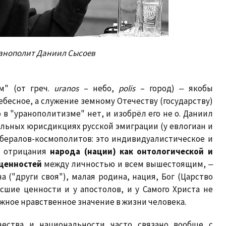
анополит Даниил Сысоев
м" (от греч.
uranos
– небо,
polis
– город) ‒ якобы
бесное, а служение земному Отечеству (государству)
 в "уранополитизме" нет, и изобрёл его не о. Даниил
альных юрисдикциях русской эмиграции (у евлогиан и
бералов-космополитов: это индивидуалистическое и
о отрицания
народа (нации) как онтологической и
 ценностей
между личностью и всем вышестоящим, ‒
 ("други своя"), малая родина, нация, Бог (Царство
сшие ценности и у апостолов, и у Самого Христа не
ное нравственное значение в жизни человека.
чества и национальности часто связано вообще с