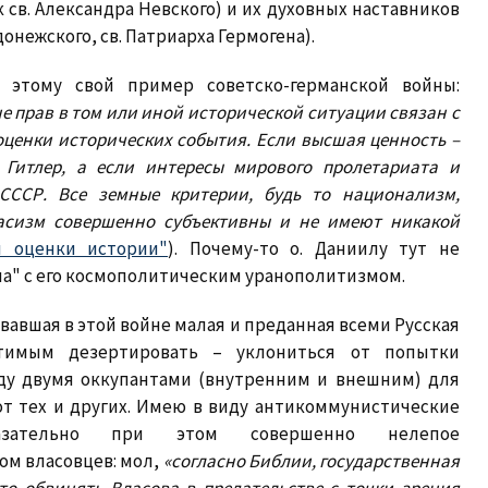
св. Александра Невского) и их духовных наставников
донежского, св. Патриарха Гермогена).
 этому свой пример советско-германской войны:
 не прав в том или иной исторической ситуации связан с
оценки исторических события. Если высшая ценность –
 Гитлер, а если интересы мирового пролетариата и
СССР. Все земные критерии, будь то национализм,
расизм совершенно субъективны и не имеют никакой
и оценки истории"
). Почему-то о. Даниилу тут не
ла" с его космополитическим уранополитизмом.
вавшая в этой войне малая и преданная всеми Русская
стимым дезертировать – уклониться от попытки
ду двумя оккупантами (внутренним и внешним) для
от тех и других. Имею в виду антикоммунистические
казательно при этом совершенно нелепое
ом власовцев: мол,
«согласно Библии, государственная