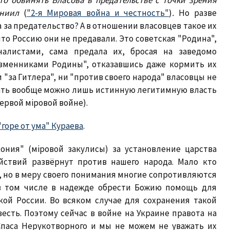
то обвинять Власова в предательстве с точки зрения
Даниил
(
"2-я Мировая война и честность"
)
.
Но разве
за предательство? А в отношении власовцев такое их
то Россию они не предавали. Это советская "Родина",
налистами, сама предала их, бросая на заведомо
зменниками Родины", отказавшись даже кормить их
"за Гитлера", ни "против своего народа" власовцы не
дать вообще можно лишь истинную легитимную власть
ервой мiровой войне).
"горе от ума" Кураева
.
ония" (мiровой закулисы) за установление царства
йствий развёрнут против нашего народа. Мало кто
 но в меру своего понимания многие сопротивляются
 в том числе в надежде обрести Божию помощь для
ой России. Во всяком случае для сохранения такой
весть. Поэтому сейчас в войне на Украине правота на
Спаса Нерукотворного и мы не можем не уважать их