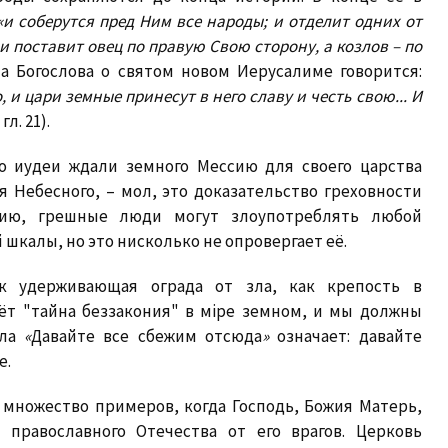
«и соберутся пред Ним все народы; и отделит одних от
 и поставит овец по правую Свою сторону, а козлов – по
на Богослова о святом новом Иерусалиме говорится:
 и цари земные принесут в него славу и честь свою... И
гл. 21).
о иудеи ждали земного Мессию для своего царства
я Небесного, – мол, это доказательство греховности
нию, грешные люди могут злоупотреблять любой
 шкалы, но это нисколько не опровергает её.
ак удерживающая ограда от зла, как крепость в
ёт "тайна беззакония" в мiре земном, и мы должны
ила
«
Давайте все сбежим отсюда
»
означает: давайте
е.
множество примеров, когда Господь, Божия Матерь,
 православного Отечества от его врагов. Церковь