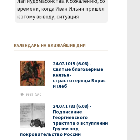
лап иудомасонства. К сожалению, со
времени, когда Иван Ильин пришёл
к этому выводу, ситуация
КАЛЕНДАРЬ НА БЛИЖАЙШИЕ ДНИ
24.07.1015 (6.08) -
Святые благоверные
князья-
страстотерпцы Борис
и Глеб
9999
0
24.07.1783 (6.08) -
Подписание
Георгиевского
трактата о вступлении
Грузии под
покровительство России