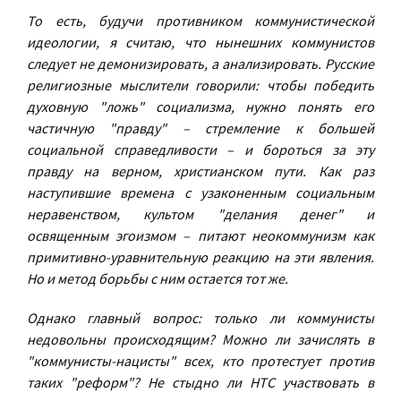
То есть, будучи противником коммунистической
идеологии, я считаю, что нынешних коммунистов
следует не демонизировать, а анализировать. Русские
религиозные мыслители говорили: чтобы победить
духовную "ложь" социализма, нужно понять его
частичную "правду" – стремление к большей
социальной справедливости – и бороться за эту
правду на верном, христианском пути. Как раз
наступившие времена с узаконенным социальным
неравенством, культом "делания денег" и
освященным эгоизмом – питают неокоммунизм как
примитивно-уравнительную реакцию на эти явления.
Но и метод борьбы с ним остается тот же.
Однако главный вопрос: только ли коммунисты
недовольны происходящим? Можно ли зачислять в
"коммунисты-нацисты" всех, кто протестует против
таких "реформ"? Не стыдно ли НТС участвовать в