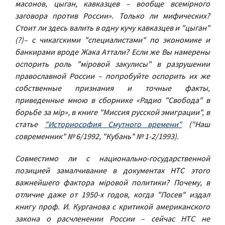
масонов, цыган, кавказцев – вообще всемiрного
заговора против России». Только ли мифических?
Стоит ли здесь валить в одну кучу кавказцев и "цыган"
(?)– с чикагскими "специалистами" по экономике и
банкирами вроде Жака Аттали? Если же Вы намерены
оспорить роль "мiровой закулисы" в разрушении
православной России – попробуйте оспорить их же
собственные признания и точные факты,
приведенные мною в сборнике «Радио "Свобода" в
борьбе за мiр», в книге "Миссия русской эмиграции", в
статье
"Историософия Смутного времени"
("Наш
современник" № 6/1992, "Кубань" № 1-2/1993).
Совместимо ли с национально-государственной
позицией замалчивание в документах НТС этого
важнейшего фактора мiровой политики? Почему, в
отличие даже от 1950-х годов, когда "Посев" издал
книгу проф. И. Курганова с критикой американского
закона о расчленении России – сейчас НТС не