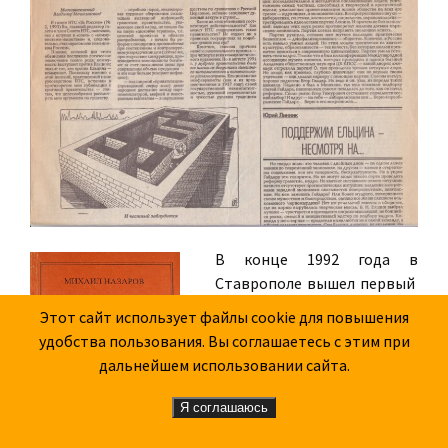
В конце 1992 года в
Ставрополе вышел первый
том "Миссии русской
Этот сайт использует файлы cookie для повышения
эмиграции" тиражом 50
удобства пользования. Вы соглашаетесь с этим при
тысяч, но к тому времени
дальнейшем использовании сайта.
рухнула централизованная
советская система
Я соглашаюсь
книготорговли. Лишь около