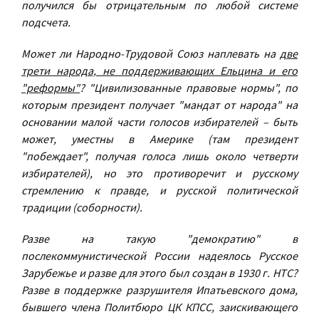
получился бы отрицательным по любой системе
подсчета.
Может ли Народно-Трудовой Союз наплевать на
две
трети народа, не поддерживающих Ельцина и его
"реформы"
? "Цивилизованные правовые нормы", по
которым президент получает "мандат от народа" на
основании малой части голосов избирателей – быть
может, уместны в Америке (там президент
"побеждает", получая голоса лишь около четверти
избирателей), но это противоречит и русскому
стремлению к правде, и русской политической
традиции (соборности).
Разве на такую "демократию" в
послекоммунистической России надеялось Русское
Зарубежье и разве для этого был создан в 1930 г. НТС?
Разве в поддержке разрушителя Ипатьевского дома,
бывшего члена Политбюро ЦК КПСС, заискивающего