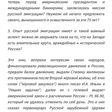
теперь перед американским президентом и
международными банкирами, заключалась миссия
русской эмиграции? Неужели ей нечего предложить
своего, выношенного и осмысленного за эти 75 лет?
5. Опыт русской эмиграции имеет и такой важный
аспект: можно ли закрывать глаза на то, что на Западе
есть влиятельные круги, враждебные к исторической
России?
Это они, вопреки интересам своих народов,
финансировали революционное движение в России,
предали Белое движение, выдали Сталину миллионы
его противников после Второй мiровой войны; об этих
силах ("мiровой закулисе") много писал И.А. Ильин в
"Наших задачах"; далее их с головой выдает
американский закон о расчленении России – PL 86-90,
который не удалось отменить по сей день. Это о них
сказал первоиерарх Русской зарубежной Церкви