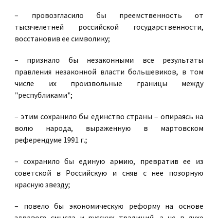
– провозгласило бы преемственность от
тысячелетней российской государственности,
восстановив ее символику;
– признало бы незаконными все результаты
правления незаконной власти большевиков, в том
числе их произвольные границы между
"республиками";
– этим сохранило бы единство страны – опираясь на
волю народа, выраженную в мартовском
референдуме 1991 г.;
– сохранило бы единую армию, превратив ее из
советской в Российскую и сняв с нее позорную
красную звезду;
– повело бы экономическую реформу на основе
здравого смысла и русских традиций, а не в духе