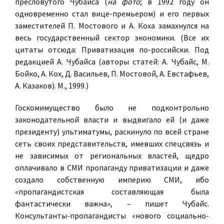
пресловутого Чубайса (
на фото
; в 1992 году он
одновременно стал вице-премьером) и его первых
заместителей П. Мостового и А. Коха замахнулся на
весь государственный сектор экономики. (Все их
цитаты отсюда: Приватизация по-российски. Под
редакцией А. Чубайса (авторы статей: А. Чубайс, М.
Бойко, А. Кох, Д. Васильев, П. Мостовой, А. Евстафьев,
А. Казаков). М., 1999.)
Госкомимущество было не подконтрольно
законодательной власти и выдвигало ей (и даже
президенту) ультиматумы, раскинуло по всей стране
сеть своих представительств, имевших спецсвязь и
не зависимых от региональных властей, щедро
оплачивало в СМИ пропаганду приватизации и даже
создало собственную империю СМИ, ибо
«пропагандистская составляющая была
фантастически важна», – пишет Чубайс.
Консультанты-пропагандисты «нового социально-