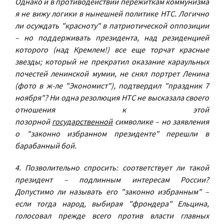
Однако и в противодействии пережиткам коммунизма
я не вижу логики в нынешней политике НТС. Логично
ли осуждать "красноту" в патриотической оппозиции
– но поддерживать президента, над резиденцией
которого (над Кремлем!) все еще торчат красные
звезды; который не прекратил оказание караульных
почестей ленинской мумии, не снял портрет Ленина
(фото в ж-ле "Экономист"), подтвердил "праздник 7
ноября"? Ни одна резолюция НТС не высказала своего
отношения к этой
позорной
государственной
символике – но заявления
о "законно избранном президенте" перешли в
барабанный бой.
4. Позволительно спросить: соответствует ли такой
президент – подлинным интересам России?
Допустимо ли называть его "законно избранным" –
если тогда народ, выбирая "фрондера" Ельцина,
голосовал прежде всего против власти главных