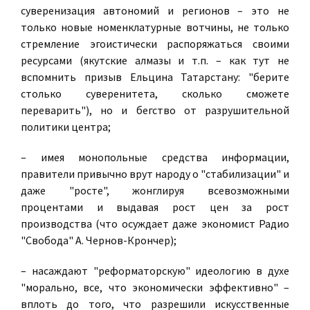
суверенизация автономий и регионов – это не
только новые номенклатурные вотчины, не только
стремление эгоистически распоряжаться своими
ресурсами (якутские алмазы и т.п. – как тут не
вспомнить призыв Ельцина Татарстану: "берите
столько суверенитета, сколько сможете
переварить"), но и бегство от разрушительной
политики центра;
– имея монопольные средства информации,
правители привычно врут народу о "стабилизации" и
даже "росте", жонглируя всевозможными
процентами и выдавая рост цен за рост
производства (что осуждает даже экономист Радио
"Свобода" А. Чернов-Крончер);
– насаждают "реформаторскую" идеологию в духе
"морально, все, что экономически эффективно" –
вплоть до того, что разрешили искусственные