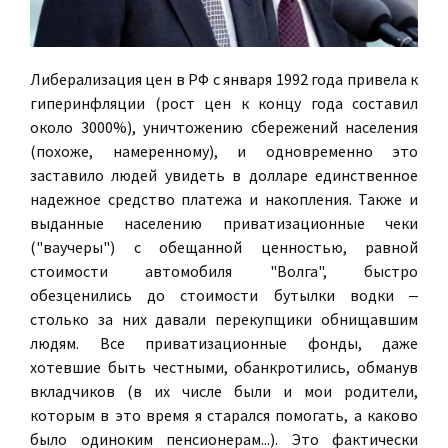
Либерализация цен в РФ с января 1992 года привела к
гиперинфляции (рост цен к концу года составил
около 3000%), уничтожению сбережений населения
(похоже, намеренному), и одновременно это
заставило людей увидеть в долларе единственное
надежное средство платежа и накопления. Также и
выданные населению приватизационные чеки
("ваучеры") с обещанной ценностью, равной
стоимости автомобиля "Волга", быстро
обезценились до стоимости бутылки водки ‒
столько за них давали перекупщики обнищавшим
людям. Все приватизационные фонды, даже
хотевшие быть честными, обанкротились, обманув
вкладчиков (в их числе были и мои родители,
которым в это время я старался помогать, а каково
было одиноким пенсионерам...). Это фактически